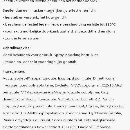
innerlijke kracht en levendigheid. *op het haaroppervlak.
Sneller dan een masker - tegelijkertijd effectief en licht:
- herstelt en versterkt het haar gericht
- beschermt effectief tegen nieuwe beschadiging en hitte tot 220°C
- voor extra makkelijke doorkambaarheid, zijdezachtheid en glans
- zonder te verzwaren
Gebruiksadvies:
Goed schudden voor gebruik. Spray in vochtig haar. Niet
uitspoelen. Geschikt voor dagelijks gebruik.
Ingrediënten:
Aqua, Isodecyl/Neopentanoate, Isopropyl palmitate, Dimethicone,
Hydrogenated polyisobutene, Erythritol, VP/VA copolymer, C12-15 Alkyl
benzoate, VP/Methacrylamide/Vinyl imidazole copolymer, Cetyl
dimethicone, Sodium benzoate, Salicylic acid, Laureth-12, Parfum,
Ethylhexyl methoxycinnamate, Benzophenone-4, Glycine, Benzyl alcohol,
Malic acid, Bis-Methoxypropylamido Isodocosane, Hydrloyzed keratin,
Prunus amygdalus dulcis oil, Cocos nucifera oil, Cetearyl glucoside,
Gardenia tahitensis flower extract, CI 16035, Linalool, Limonene.