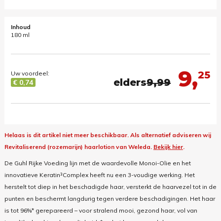
Inhoud
180 ml
9,
25
Uw voordeel:
elders
9,99
€ 0,74
Helaas is dit artikel niet meer beschikbaar.
Als alternatief adviseren wij
Revitaliserend (rozemarijn) haarlotion van Weleda.
Bekijk hier
.
De Guhl Rijke Voeding lijn met de waardevolle Monoi-Olie en het
innovatieve Keratin³Complex heeft nu een 3-voudige werking. Het
herstelt tot diep in het beschadigde haar, versterkt de haarvezel tot in de
punten en beschermt langdurig tegen verdere beschadigingen. Het haar
is tot 96%* gerepareerd – voor stralend mooi, gezond haar, vol van