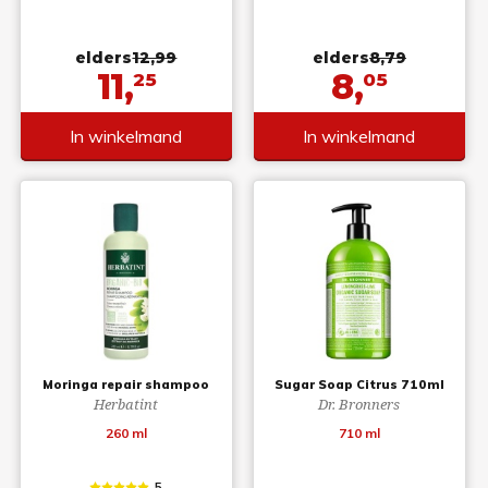
elders
12,99
elders
8,79
11,
8,
25
05
In winkelmand
In winkelmand
Moringa repair shampoo
Sugar Soap Citrus 710ml
Herbatint
Dr. Bronners
260 ml
710 ml
5