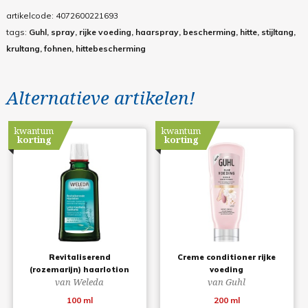
artikelcode:
4072600221693
tags:
Guhl, spray, rijke voeding, haarspray, bescherming, hitte, stijltang,
krultang, fohnen, hittebescherming
Alternatieve artikelen!
kwantum
kwantum
korting
korting
Revitaliserend
Creme conditioner rijke
(rozemarijn) haarlotion
voeding
van Weleda
van Guhl
100 ml
200 ml