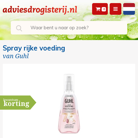
0
Spray rijke voeding
van
Guhl
kwantum
korting