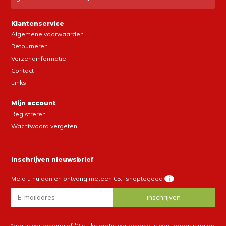
Klantenservice
Algemene voorwaarden
Retourneren
Verzendinformatie
Contact
Links
Mijn account
Registreren
Wachtwoord vergeten
Inschrijven nieuwsbrief
Meld u nu aan en ontvang meteen €5,- shoptegoed
i
*gratis verzending of *2 stuks gratis verzending is van toepassing op