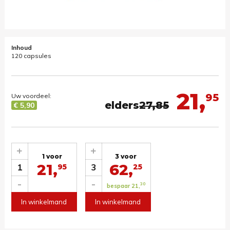
Inhoud
120 capsules
21,
95
Uw voordeel:
elders
27,85
€ 5,90
+
+
1 voor
3 voor
21,
62,
1
3
95
25
-
-
30
bespaar 21,
In winkelmand
In winkelmand