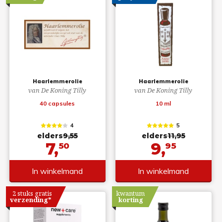
Haarlemmerolie
Haarlemmerolie
van De Koning Tilly
van De Koning Tilly
40 capsules
10 ml
4
5
elders
9,55
elders
11,95
7,
9,
50
95
In winkelmand
In winkelmand
2 stuks gratis
kwantum
verzending*
korting