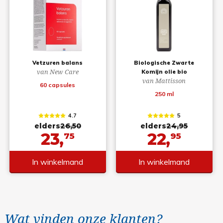
Vetzuren balans
Biologische Zwarte
van New Care
Komijn olie bio
van Mattisson
60 capsules
250 ml
4.7
5
elders
26,50
elders
24,95
23,
22,
75
95
In winkelmand
In winkelmand
Wat vinden onze klanten?