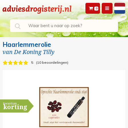
0
Haarlemmerolie
van
De Koning Tilly
5
10 beoordelingen
kwantum
korting