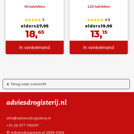
90 tabletten
120 tabletten
5
4.8
elders
27,95
elders
19,95
18,
13,
65
15
In winkelmand
In winkelmand
Terug naar overzicht
info@adviesdrogisterij.nl
+31 (0) 577 700207
© Adviesdrogisterij.nl 2009-2026