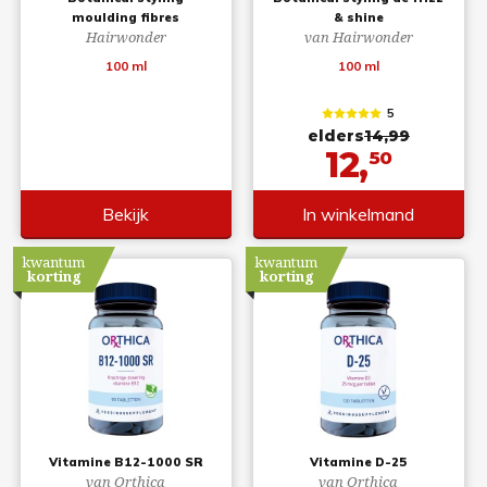
moulding fibres
& shine
Hairwonder
van Hairwonder
100 ml
100 ml
5
elders
14,99
12,
50
Bekijk
In winkelmand
kwantum
kwantum
korting
korting
Vitamine B12-1000 SR
Vitamine D-25
van Orthica
van Orthica