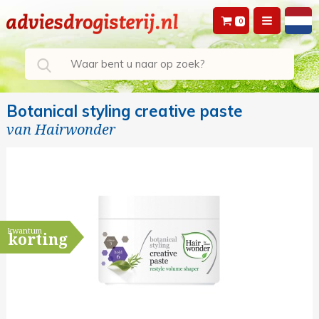
0
Botanical styling creative paste
van
Hairwonder
kwantum
korting