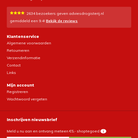
2634
bezoekers geven adviesdrogisterij.nl
gemiddeld een
9.4
!
Bekijk de reviews
Klantenservice
Algemene voorwaarden
Retourneren
Verzendinformatie
Contact
Links
Mijn account
Registreren
Wachtwoord vergeten
Inschrijven nieuwsbrief
Meld u nu aan en ontvang meteen €5,- shoptegoed
i