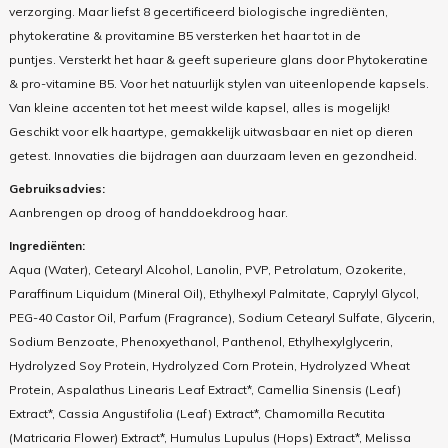
verzorging. Maar liefst 8 gecertificeerd biologische ingrediënten,
phytokeratine & provitamine B5 versterken het haar tot in de
puntjes. Versterkt het haar & geeft superieure glans door Phytokeratine
& pro-vitamine B5. Voor het natuurlijk stylen van uiteenlopende kapsels.
Van kleine accenten tot het meest wilde kapsel, alles is mogelijk!
Geschikt voor elk haartype, gemakkelijk uitwasbaar en niet op dieren
getest. Innovaties die bijdragen aan duurzaam leven en gezondheid.
Gebruiksadvies:
Aanbrengen op droog of handdoekdroog haar.
Ingrediënten:
Aqua (Water), Cetearyl Alcohol, Lanolin, PVP, Petrolatum, Ozokerite,
Paraffinum Liquidum (Mineral Oil), Ethylhexyl Palmitate, Caprylyl Glycol,
PEG-40 Castor Oil, Parfum (Fragrance), Sodium Cetearyl Sulfate, Glycerin,
Sodium Benzoate, Phenoxyethanol, Panthenol, Ethylhexylglycerin,
Hydrolyzed Soy Protein, Hydrolyzed Corn Protein, Hydrolyzed Wheat
Protein, Aspalathus Linearis Leaf Extract*, Camellia Sinensis (Leaf)
Extract*, Cassia Angustifolia (Leaf) Extract*, Chamomilla Recutita
(Matricaria Flower) Extract*, Humulus Lupulus (Hops) Extract*, Melissa