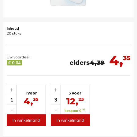
Inhoud
20 stuks
4,
35
Uw voordeel:
elders
4,39
€ 0,04
+
+
1 voor
3 voor
4,
12,
1
3
35
25
-
-
92
bespaar 0,
In winkelmand
In winkelmand