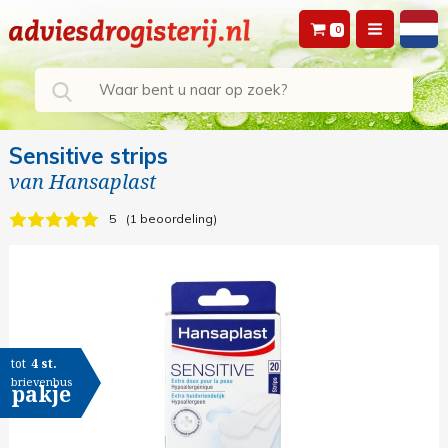
0
Sensitive strips
van
Hansaplast
5
1 beoordeling
tot
4 st.
brievenbus
pakje