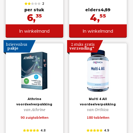
2
per stuk
elders
4,59
6,
4,
35
55
In winkelmand
In winkelmand
brievenbus
2 stuks gratis
pakje
verzending*
Athrine
Multi 4 All
voordeelverpakking
voordeelverpakking
van Athrine
van Orthica
90 zuigtabletten
180 tabletten
4.8
4.9