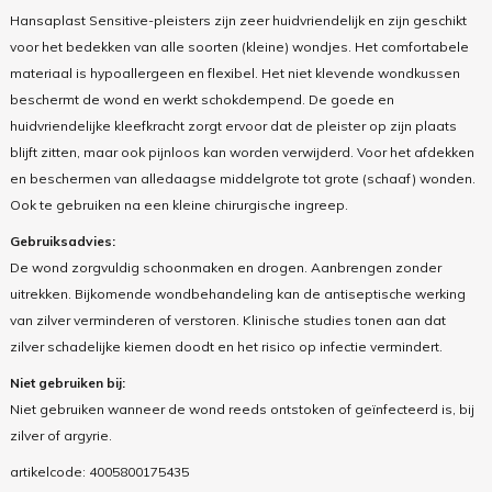
Hansaplast Sensitive-pleisters zijn zeer huidvriendelijk en zijn geschikt
voor het bedekken van alle soorten (kleine) wondjes. Het comfortabele
materiaal is hypoallergeen en flexibel. Het niet klevende wondkussen
beschermt de wond en werkt schokdempend. De goede en
huidvriendelijke kleefkracht zorgt ervoor dat de pleister op zijn plaats
blijft zitten, maar ook pijnloos kan worden verwijderd. Voor het afdekken
en beschermen van alledaagse middelgrote tot grote (schaaf) wonden.
Ook te gebruiken na een kleine chirurgische ingreep.
Gebruiksadvies:
De wond zorgvuldig schoonmaken en drogen. Aanbrengen zonder
uitrekken. Bijkomende wondbehandeling kan de antiseptische werking
van zilver verminderen of verstoren. Klinische studies tonen aan dat
zilver schadelijke kiemen doodt en het risico op infectie vermindert.
Niet gebruiken bij:
Niet gebruiken wanneer de wond reeds ontstoken of geïnfecteerd is, bij
zilver of argyrie.
artikelcode:
4005800175435