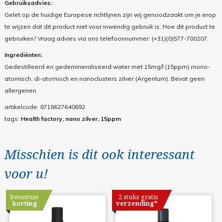
Gebruiksadvies:
Gelet op de huidige Europese richtlijnen zijn wij genoodzaakt om je erop
te wijzen dat dit product niet voor inwendig gebruik is. Hoe dit product te
gebruiken? Vraag advies via ons telefoonnummer: (+31)(0)577-700207.
Ingrediënten:
Gedestilleerd en gedemineraliseerd water met 15mg/l (15ppm) mono-
atomisch, di-atomisch en nanoclusters zilver (Argentum). Bevat geen
allergenen.
artikelcode:
8718627640692
tags:
Health factory, nano zilver, 15ppm
Misschien is dit ook interessant
voor u!
kwantum
2 stuks gratis
korting
verzending*