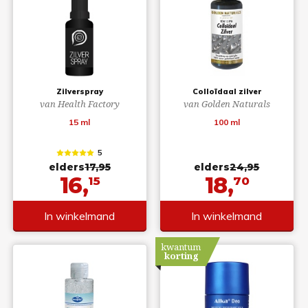
Zilverspray
Colloïdaal zilver
van Health Factory
van Golden Naturals
15 ml
100 ml
5
elders
17,95
elders
24,95
16,
18,
15
70
In winkelmand
In winkelmand
kwantum
korting