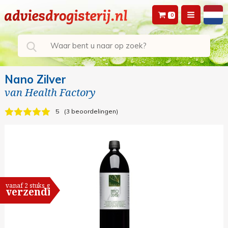
0
Nano Zilver
van
Health Factory
5
3 beoordelingen
vanaf 2 stuks gratis
verzending