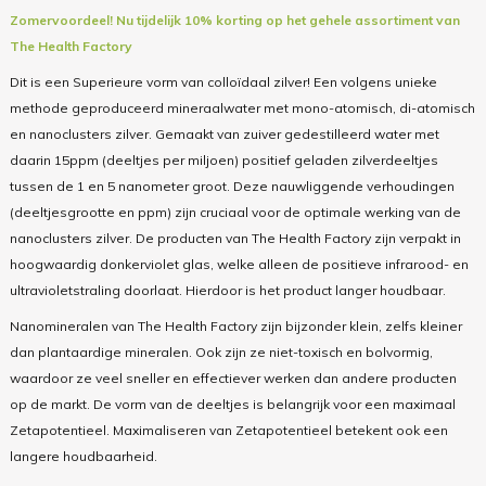
Zomervoordeel! Nu tijdelijk 10% korting op het gehele assortiment van
The Health Factory
Dit is een Superieure vorm van colloïdaal zilver! Een volgens unieke
methode geproduceerd mineraalwater met mono-atomisch, di-atomisch
en nanoclusters zilver. Gemaakt van zuiver gedestilleerd water met
daarin 15ppm (deeltjes per miljoen) positief geladen zilverdeeltjes
tussen de 1 en 5 nanometer groot. Deze nauwliggende verhoudingen
(deeltjesgrootte en ppm) zijn cruciaal voor de optimale werking van de
nanoclusters zilver. De producten van The Health Factory zijn verpakt in
hoogwaardig donkerviolet glas, welke alleen de positieve infrarood- en
ultravioletstraling doorlaat. Hierdoor is het product langer houdbaar.
Nanomineralen van The Health Factory zijn bijzonder klein, zelfs kleiner
dan plantaardige mineralen. Ook zijn ze niet-toxisch en bolvormig,
waardoor ze veel sneller en effectiever werken dan andere producten
op de markt. De vorm van de deeltjes is belangrijk voor een maximaal
Zetapotentieel. Maximaliseren van Zetapotentieel betekent ook een
langere houdbaarheid.