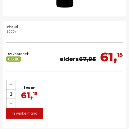
Inhoud
1000 ml
61,
15
Uw voordeel:
elders
67,95
€ 6,80
+
1 voor
61,
1
15
-
In winkelmand