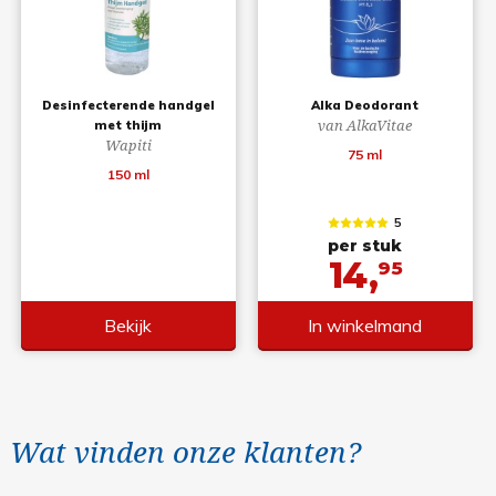
Desinfecterende handgel
Alka Deodorant
van AlkaVitae
met thijm
Wapiti
75 ml
150 ml
5
per stuk
14,
95
Bekijk
In winkelmand
Wat vinden onze klanten?