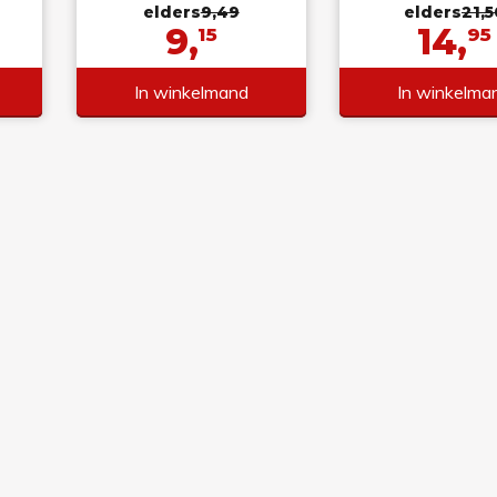
elders
9,49
elders
21,5
9,
14,
15
95
In winkelmand
In winkelma