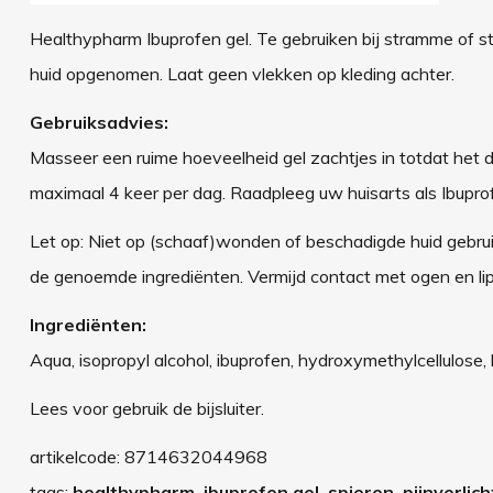
Healthypharm Ibuprofen gel. Te gebruiken bij stramme of stij
huid opgenomen. Laat geen vlekken op kleding achter.
Gebruiksadvies:
Masseer een ruime hoeveelheid gel zachtjes in totdat het 
maximaal 4 keer per dag. Raadpleeg uw huisarts als Ibuprofe
Let op: Niet op (schaaf)wonden of beschadigde huid gebruike
de genoemde ingrediënten. Vermijd contact met ogen en lippen
Ingrediënten:
Aqua, isopropyl alcohol, ibuprofen, hydroxymethylcellulose, 
Lees voor gebruik de bijsluiter.
artikelcode:
8714632044968
tags:
healthypharm, ibuprofen gel, spieren, pijnverlich