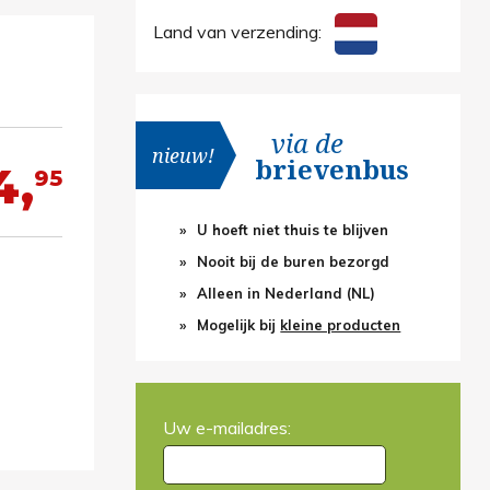
Land van verzending:
via de
nieuw!
brievenbus
4,
95
U hoeft niet thuis te blijven
Nooit bij de buren bezorgd
Alleen in Nederland (NL)
Mogelijk bij
kleine producten
Uw e-mailadres: