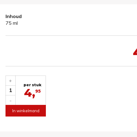
Inhoud
75 ml
+
per stuk
4,
1
95
-
In winkelmand