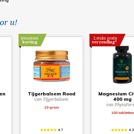
or u!
kwantum
2 stuks gratis
korting
verzending*
 en
Tijgerbalsem Rood
Magnesium Ci
400 mg
van Tijgerbalsem
van PhytoFor
19 gram
100 tabletten
4.7
4.