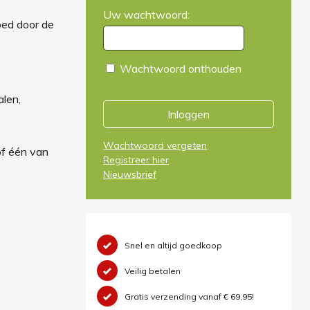
Uw wachtwoord:
goed door de
Wachtwoord onthouden
alen,
Inloggen
Wachtwoord vergeten
of één van
Registreer hier
Nieuwsbrief
Snel en altijd goedkoop
Veilig betalen
Gratis verzending vanaf € 69,95!