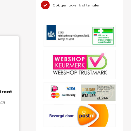
Ook gemakkelijk af te halen
traat
san
3