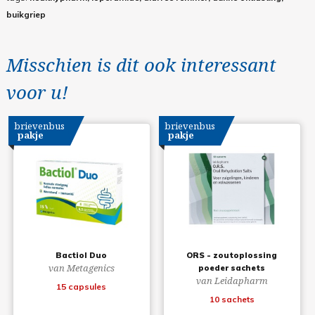
buikgriep
Misschien is dit ook interessant
voor u!
brievenbus
brievenbus
pakje
pakje
Bactiol Duo
ORS - zoutoplossing
van Metagenics
poeder sachets
van Leidapharm
15 capsules
10 sachets