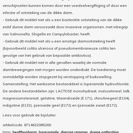
verschijnselen kunnen komen door een voedselvergiftiging of door een
infectie of ontsteking van de dikke darm.
- Gebruik dit middel niet als u een bacteriële ontsteking van de dikke
en/of dunne darm veroorzaakt door invasieve organismen, met inbegrip
van Salmonella, Shigella en Campylobacter, heeft.
- Gebruik dit middel niet als u een ernstige darmontsteking heeft
(bijvoorbeeld colitis ulcerosa of pseudomembraneuze colitis ten
gevolge van het gebruik van bepaalde antibiotica).
- Gebruik dit middel niet in alle gevallen waarbij de normale
darmbewegingen niet mogen worden onderdrukt. De toediening moet
onmiddellijk worden stopgezet bij verstopping of buikzwelling.
Samenstelling: Het werkzame bestanddeel is loperamide hydrochloride.
De andere bestanddelen zijn: LACTOSE monohydraat, maïszetmeel, talk,
magnesiumstearaat, gelatine, titaandioxide (E 171), chinolinegeel (E104),
indigotine (E132), ijzeroxide geel (E172) en ijzeroxide zwart (E172).
Lees voor gebruik de bijsluiter.
artikelcode:
8714632065260
tags:
healthypharm, loperamide, diarree remmer, dunne ontlasting,