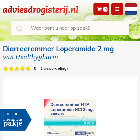
0
Diarreeremmer Loperamide 2 mg
van
Healthypharm
5
1 beoordeling
past
in
brievenbus
pakje