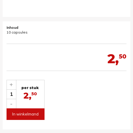
Inhoud
10 capsules
2,
50
+
per stuk
2,
1
50
-
In winkelmand