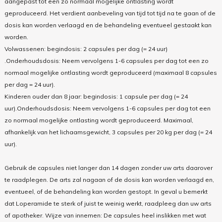
aangepast tot een zo normaal mogelijke ontlasting wordt
geproduceerd. Het verdient aanbeveling van tijd tot tijd na te gaan of de
dosis kan worden verlaagd en de behandeling eventueel gestaakt kan
worden.
Volwassenen: begindosis: 2 capsules per dag (= 24 uur)
.Onderhoudsdosis: Neem vervolgens 1-6 capsules per dag tot een zo
normaal mogelijke ontlasting wordt geproduceerd (maximaal 8 capsules
per dag = 24 uur).
Kinderen ouder dan 8 jaar: begindosis: 1 capsule per dag (= 24
uur).Onderhoudsdosis: Neem vervolgens 1-6 capsules per dag tot een
zo normaal mogelijke ontlasting wordt geproduceerd. Maximaal,
afhankelijk van het lichaamsgewicht, 3 capsules per 20 kg per dag (= 24
uur).
Gebruik de capsules niet langer dan 14 dagen zonder uw arts daarover
te raadplegen. De arts zal nagaan of de dosis kan worden verlaagd en,
eventueel, of de behandeling kan worden gestopt. In geval u bemerkt
dat Loperamide te sterk of juist te weinig werkt, raadpleeg dan uw arts
of apotheker. Wijze van innemen: De capsules heel inslikken met wat