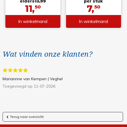
elders
13,99
per stuk
11,
7,
50
50
In winkelmand
In winkelmand
Wat vinden onze klanten?
Mariannne van Kempen
| Veghel
Toegevoegd op 11-07-2026
Terug naar overzicht