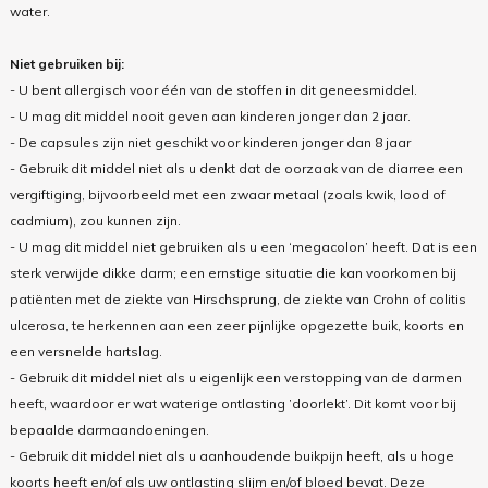
water.
Niet gebruiken bij:
- U bent allergisch voor één van de stoffen in dit geneesmiddel.
- U mag dit middel nooit geven aan kinderen jonger dan 2 jaar.
- De capsules zijn niet geschikt voor kinderen jonger dan 8 jaar
- Gebruik dit middel niet als u denkt dat de oorzaak van de diarree een
vergiftiging, bijvoorbeeld met een zwaar metaal (zoals kwik, lood of
cadmium), zou kunnen zijn.
- U mag dit middel niet gebruiken als u een ‘megacolon’ heeft. Dat is een
sterk verwijde dikke darm; een ernstige situatie die kan voorkomen bij
patiënten met de ziekte van Hirschsprung, de ziekte van Crohn of colitis
ulcerosa, te herkennen aan een zeer pijnlijke opgezette buik, koorts en
een versnelde hartslag.
- Gebruik dit middel niet als u eigenlijk een verstopping van de darmen
heeft, waardoor er wat waterige ontlasting ’doorlekt’. Dit komt voor bij
bepaalde darmaandoeningen.
- Gebruik dit middel niet als u aanhoudende buikpijn heeft, als u hoge
koorts heeft en/of als uw ontlasting slijm en/of bloed bevat. Deze