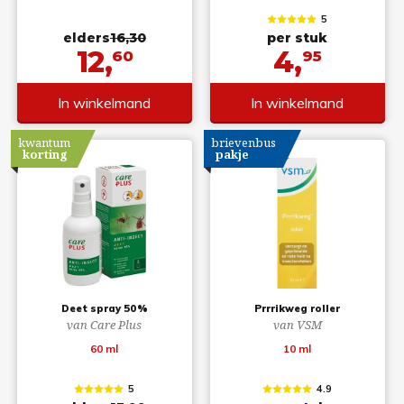
5
elders
16,30
per stuk
12,
4,
60
95
In winkelmand
In winkelmand
kwantum
brievenbus
korting
pakje
Deet spray 50%
Prrrikweg roller
van Care Plus
van VSM
60 ml
10 ml
5
4.9