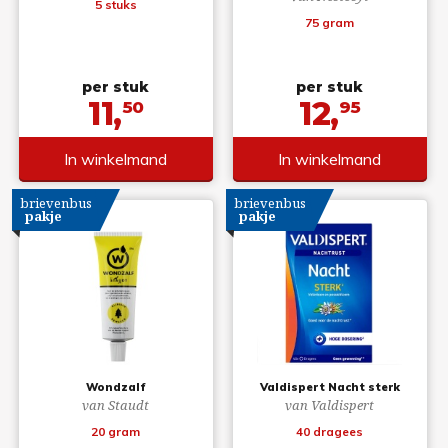
5 stuks
75 gram
per stuk
per stuk
11,
12,
50
95
In winkelmand
In winkelmand
brievenbus
brievenbus
pakje
pakje
Wondzalf
Valdispert Nacht sterk
van Staudt
van Valdispert
20 gram
40 dragees