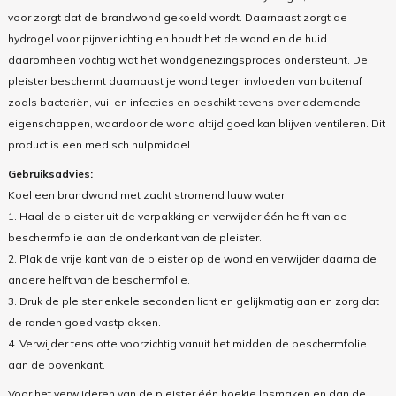
voor zorgt dat de brandwond gekoeld wordt. Daarnaast zorgt de
hydrogel voor pijnverlichting en houdt het de wond en de huid
daaromheen vochtig wat het wondgenezingsproces ondersteunt. De
pleister beschermt daarnaast je wond tegen invloeden van buitenaf
zoals bacteriën, vuil en infecties en beschikt tevens over ademende
eigenschappen, waardoor de wond altijd goed kan blijven ventileren. Dit
product is een medisch hulpmiddel.
Gebruiksadvies:
Koel een brandwond met zacht stromend lauw water.
1. Haal de pleister uit de verpakking en verwijder één helft van de
beschermfolie aan de onderkant van de pleister.
2. Plak de vrije kant van de pleister op de wond en verwijder daarna de
andere helft van de beschermfolie.
3. Druk de pleister enkele seconden licht en gelijkmatig aan en zorg dat
de randen goed vastplakken.
4. Verwijder tenslotte voorzichtig vanuit het midden de beschermfolie
aan de bovenkant.
Voor het verwijderen van de pleister één hoekje losmaken en dan de