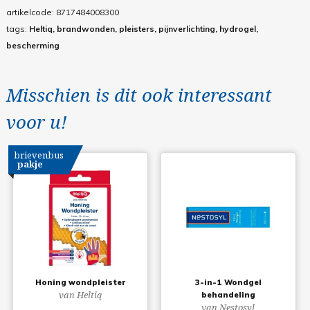
artikelcode:
8717484008300
tags:
Heltiq, brandwonden, pleisters, pijnverlichting, hydrogel,
bescherming
Misschien is dit ook interessant
voor u!
brievenbus
pakje
Honing wondpleister
3-in-1 Wondgel
van Heltiq
behandeling
van Nestosyl