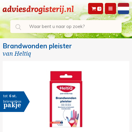
0
Brandwonden pleister
van
Heltiq
tot
6 st.
brievenbus
pakje