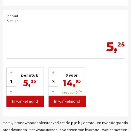
Inhoud
5 stuks
5,
25
+
+
per stuk
3 voor
5,
14,
1
3
25
95
-
-
80
bespaar 0,
In winkelmand
In winkelmand
HeltiQ Brandwondenpleister verlicht de pijn bij eerste- en tweedegraads
brandwonden. Het wondkussen is voorzien van hydrogel, wat er meteen