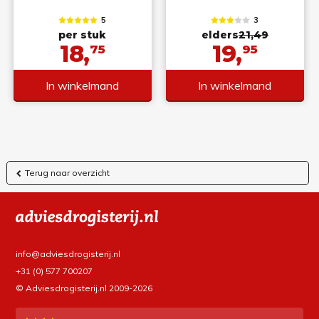
5
3
per stuk
elders
21,49
18,
19,
75
95
In winkelmand
In winkelmand
Terug naar overzicht
info@adviesdrogisterij.nl
+31 (0) 577 700207
© Adviesdrogisterij.nl 2009-2026