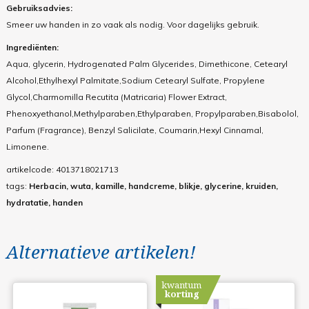
Gebruiksadvies:
Smeer uw handen in zo vaak als nodig. Voor dagelijks gebruik.
Ingrediënten:
Aqua, glycerin, Hydrogenated Palm Glycerides, Dimethicone, Cetearyl
Alcohol,Ethylhexyl Palmitate,Sodium Cetearyl Sulfate, Propylene
Glycol,Charmomilla Recutita (Matricaria) Flower Extract,
Phenoxyethanol,Methylparaben,Ethylparaben, Propylparaben,Bisabolol,
Parfum (Fragrance), Benzyl Salicilate, Coumarin,Hexyl Cinnamal,
Limonene.
artikelcode:
4013718021713
tags:
Herbacin, wuta, kamille, handcreme, blikje, glycerine, kruiden,
hydratatie, handen
Alternatieve artikelen!
kwantum
korting