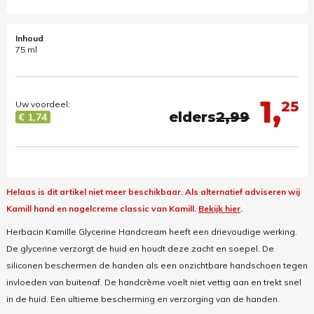
Inhoud
75 ml
1,
25
Uw voordeel:
elders
2,99
€ 1,74
Helaas is dit artikel niet meer beschikbaar.
Als alternatief adviseren wij
Kamill hand en nagelcreme classic van Kamill.
Bekijk hier
.
Herbacin Kamille Glycerine Handcream heeft een drievoudige werking.
De glycerine verzorgt de huid en houdt deze zacht en soepel. De
siliconen beschermen de handen als een onzichtbare handschoen tegen
invloeden van buitenaf. De handcrème voelt niet vettig aan en trekt snel
in de huid. Een ultieme bescherming en verzorging van de handen.