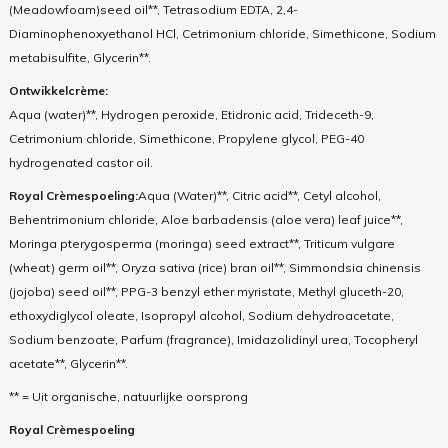
(Meadowfoam)seed oil**, Tetrasodium EDTA, 2,4-
Diaminophenoxyethanol HCl, Cetrimonium chloride, Simethicone, Sodium
metabisulfite, Glycerin**.
Ontwikkelcrème:
Aqua (water)**, Hydrogen peroxide, Etidronic acid, Trideceth-9,
Cetrimonium chloride, Simethicone, Propylene glycol, PEG-40
hydrogenated castor oil.
Royal Crèmespoeling:
Aqua (Water)**, Citric acid**, Cetyl alcohol,
Behentrimonium chloride, Aloe barbadensis (aloe vera) leaf juice**,
Moringa pterygosperma (moringa) seed extract**, Triticum vulgare
(wheat) germ oil**, Oryza sativa (rice) bran oil**, Simmondsia chinensis
(jojoba) seed oil**, PPG-3 benzyl ether myristate, Methyl gluceth-20,
ethoxydiglycol oleate, Isopropyl alcohol, Sodium dehydroacetate,
Sodium benzoate, Parfum (fragrance), Imidazolidinyl urea, Tocopheryl
acetate**, Glycerin**.
** = Uit organische, natuurlijke oorsprong
Royal Crèmespoeling