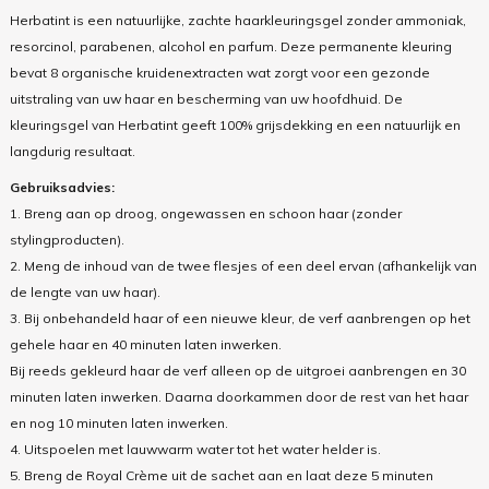
Herbatint is een natuurlijke, zachte haarkleuringsgel zonder ammoniak,
resorcinol, parabenen, alcohol en parfum. Deze permanente kleuring
bevat 8 organische kruidenextracten wat zorgt voor een gezonde
uitstraling van uw haar en bescherming van uw hoofdhuid. De
kleuringsgel van Herbatint geeft 100% grijsdekking en een natuurlijk en
langdurig resultaat.
Gebruiksadvies:
1. Breng aan op droog, ongewassen en schoon haar (zonder
stylingproducten).
2. Meng de inhoud van de twee flesjes of een deel ervan (afhankelijk van
de lengte van uw haar).
3. Bij onbehandeld haar of een nieuwe kleur, de verf aanbrengen op het
gehele haar en 40 minuten laten inwerken.
Bij reeds gekleurd haar de verf alleen op de uitgroei aanbrengen en 30
minuten laten inwerken. Daarna doorkammen door de rest van het haar
en nog 10 minuten laten inwerken.
4. Uitspoelen met lauwwarm water tot het water helder is.
5. Breng de Royal Crème uit de sachet aan en laat deze 5 minuten