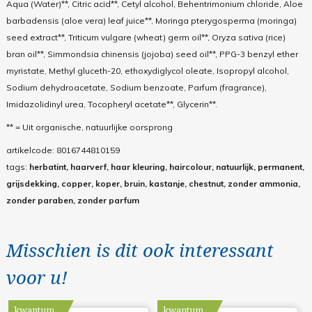
Aqua (Water)**, Citric acid**, Cetyl alcohol, Behentrimonium chloride, Aloe
barbadensis (aloe vera) leaf juice**, Moringa pterygosperma (moringa)
seed extract**, Triticum vulgare (wheat) germ oil**, Oryza sativa (rice)
bran oil**, Simmondsia chinensis (jojoba) seed oil**, PPG-3 benzyl ether
myristate, Methyl gluceth-20, ethoxydiglycol oleate, Isopropyl alcohol,
Sodium dehydroacetate, Sodium benzoate, Parfum (fragrance),
Imidazolidinyl urea, Tocopheryl acetate**, Glycerin**.
** = Uit organische, natuurlijke oorsprong
artikelcode:
8016744810159
tags:
herbatint, haarverf, haar kleuring, haircolour, natuurlijk, permanent,
grijsdekking, copper, koper, bruin, kastanje, chestnut, zonder ammonia,
zonder paraben, zonder parfum
Misschien is dit ook interessant
voor u!
kwantum
kwantum