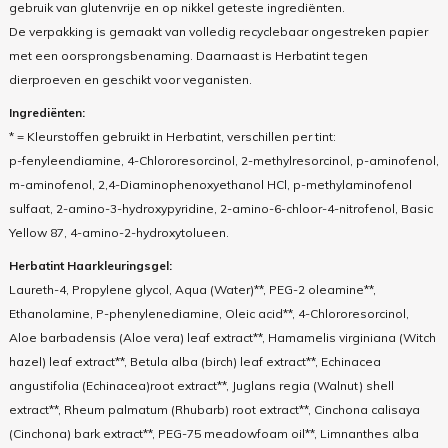
gebruik van glutenvrije en op nikkel geteste ingrediënten.
De verpakking is gemaakt van volledig recyclebaar ongestreken papier
met een oorsprongsbenaming. Daarnaast is Herbatint tegen
dierproeven en geschikt voor veganisten.
Ingrediënten:
* = Kleurstoffen gebruikt in Herbatint, verschillen per tint:
p-fenyleendiamine, 4-Chlororesorcinol, 2-methylresorcinol, p-aminofenol,
m-aminofenol, 2,4-Diaminophenoxyethanol HCl, p-methylaminofenol
sulfaat, 2-amino-3-hydroxypyridine, 2-amino-6-chloor-4-nitrofenol, Basic
Yellow 87, 4-amino-2-hydroxytolueen.
Herbatint Haarkleuringsgel:
Laureth-4, Propylene glycol, Aqua (Water)**, PEG-2 oleamine**,
Ethanolamine, P-phenylenediamine, Oleic acid**, 4-Chlororesorcinol,
Aloe barbadensis (Aloe vera) leaf extract**, Hamamelis virginiana (Witch
hazel) leaf extract**, Betula alba (birch) leaf extract**, Echinacea
angustifolia (Echinacea)root extract**, Juglans regia (Walnut) shell
extract**, Rheum palmatum (Rhubarb) root extract**, Cinchona calisaya
(Cinchona) bark extract**, PEG-75 meadowfoam oil**, Limnanthes alba