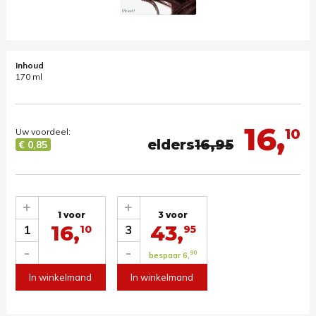
Inhoud
170 ml
16,
10
Uw voordeel:
elders
16,95
€ 0,85
+
+
1 voor
3 voor
16,
43,
1
3
10
95
-
-
90
bespaar 6,
In winkelmand
In winkelmand