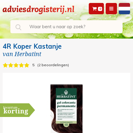
0
4R Koper Kastanje
van
Herbatint
5
2 beoordelingen
kwantum
korting