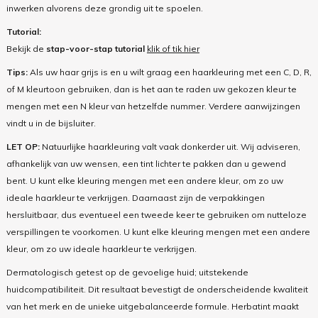
inwerken alvorens deze grondig uit te spoelen.
Tutorial:
Bekijk de
stap-voor-stap tutorial
klik of tik hier
Tips:
Als uw haar grijs is en u wilt graag een haarkleuring met een C, D, R,
of M kleurtoon gebruiken, dan is het aan te raden uw gekozen kleur te
mengen met een N kleur van hetzelfde nummer. Verdere aanwijzingen
vindt u in de bijsluiter.
LET OP:
Natuurlijke haarkleuring valt vaak donkerder uit. Wij adviseren,
afhankelijk van uw wensen, een tint lichter te pakken dan u gewend
bent. U kunt elke kleuring mengen met een andere kleur, om zo uw
ideale haarkleur te verkrijgen. Daarnaast zijn de verpakkingen
hersluitbaar, dus eventueel een tweede keer te gebruiken om nutteloze
verspillingen te voorkomen. U kunt elke kleuring mengen met een andere
kleur, om zo uw ideale haarkleur te verkrijgen.
Dermatologisch getest op de gevoelige huid; uitstekende
huidcompatibiliteit. Dit resultaat bevestigt de onderscheidende kwaliteit
van het merk en de unieke uitgebalanceerde formule. Herbatint maakt