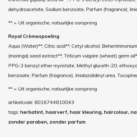
dehydroacetate, Sodium benzoate, Parfum (fragrance), Imida
** = Uit organische, natuurlijke oorsprong
Royal Crèmespoeling
Aqua (Water)**, Citric acid**, Cetyl alcohol, Behentrimoniu
(moringa) seed extract**, Triticum vulgare (wheat) germ oil**
PPG-3 benzyl ether myristate, Methyl gluceth-20, ethoxydi
benzoate, Parfum (fragrance), Imidazolidinyl urea, Tocophery
** = Uit organische, natuurlijke oorsprong
artikelcode:
8016744810043
tags:
herbatint, haarverf, haar kleuring, haircolour, n
zonder paraben, zonder parfum