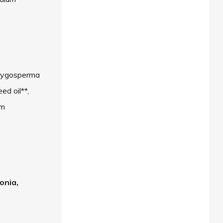
terygosperma
ed oil**,
um
onia,