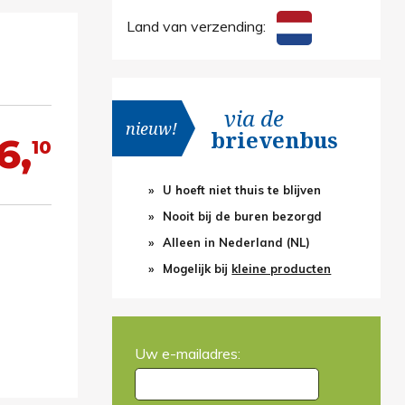
Land van verzending:
via de
nieuw!
brievenbus
6,
10
U hoeft niet thuis te blijven
Nooit bij de buren bezorgd
Alleen in Nederland (NL)
Mogelijk bij
kleine producten
Uw e-mailadres: