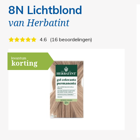
8N Lichtblond
van
Herbatint
4.6
16 beoordelingen
kwantum
korting