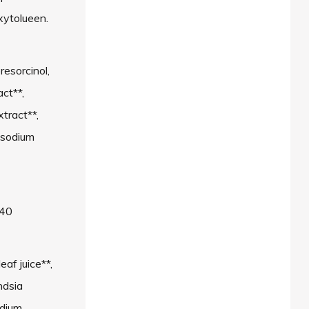
xytolueen.
esorcinol,
act**,
tract**,
asodium
-40
eaf juice**,
ndsia
odium