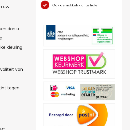
Ook gemakkelijk af te halen
en uw
kken dan u
e
ke kleuring
waliteit van
n.
int tegen
 p-