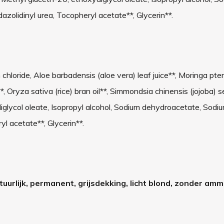
zolidinyl urea, Tocopheryl acetate**, Glycerin**.
m chloride, Aloe barbadensis (aloe vera) leaf juice**, Moringa p
, Oryza sativa (rice) bran oil**, Simmondsia chinensis (jojoba) se
glycol oleate, Isopropyl alcohol, Sodium dehydroacetate, Sodi
l acetate**, Glycerin**.
atuurlijk, permanent, grijsdekking, licht blond, zonder amm