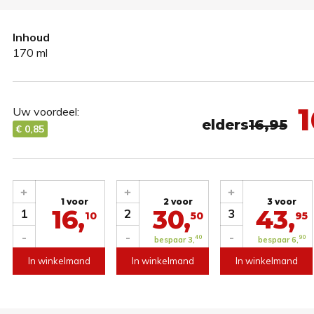
Inhoud
170 ml
1
Uw voordeel:
elders
16,95
€ 0,85
+
+
+
1 voor
2 voor
3 voor
16,
30,
43,
1
2
3
10
50
95
-
-
-
40
90
bespaar 3,
bespaar 6,
In winkelmand
In winkelmand
In winkelmand