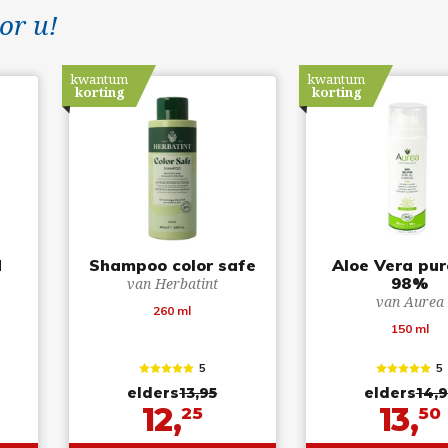
or u!
kwantum
kwantum
korting
korting
d
Shampoo color safe
Aloe Vera pur
98%
van Herbatint
van Aurea
260 ml
150 ml
5
5
elders
13,95
elders
14,9
12,
13,
25
50