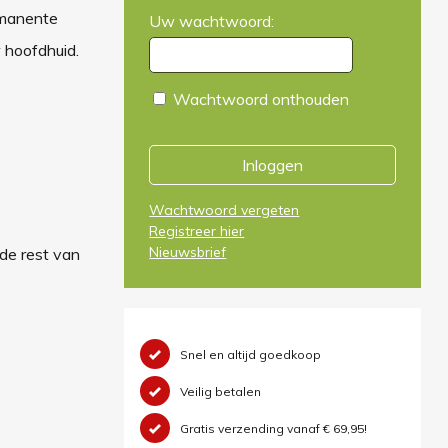
rmanente
Uw wachtwoord:
 hoofdhuid.
Wachtwoord onthouden
Inloggen
Wachtwoord vergeten
Registreer hier
Nieuwsbrief
de rest van
Snel en altijd goedkoop
Veilig betalen
Gratis verzending vanaf € 69,95!