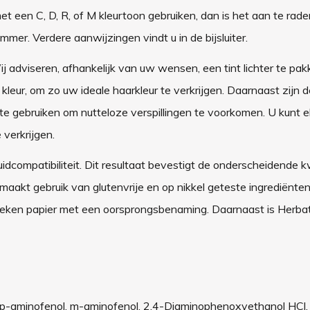
met een C, D, R, of M kleurtoon gebruiken, dan is het aan te rad
er. Verdere aanwijzingen vindt u in de bijsluiter.
ij adviseren, afhankelijk van uw wensen, een tint lichter te pa
eur, om zo uw ideale haarkleur te verkrijgen. Daarnaast zijn d
e gebruiken om nutteloze verspillingen te voorkomen. U kunt el
 verkrijgen.
dcompatibiliteit. Dit resultaat bevestigt de onderscheidende k
maakt gebruik van glutenvrije en op nikkel geteste ingrediënte
reken papier met een oorsprongsbenaming. Daarnaast is Herbat
, p-aminofenol, m-aminofenol, 2,4-Diaminophenoxyethanol HCl,