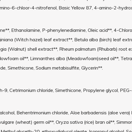
mino-6-chloor-4-nitrofenol, Basic Yellow 87, 4-amino-2-hydro
e**, Ethanolamine, P-phenylenediamine, Oleic acid**, 4-Chloror
iana (Witch hazel) leaf extract**, Betula alba (birch) leaf extr
egia (Walnut) shell extract**, Rheum palmatum (Rhubarb) root ex
dowfoam oil**, Limnanthes alba (Meadowfoam)seed oil**, Tetr
, Simethicone, Sodium metabisulfite, Glycerin**.
th-9, Cetrimonium chloride, Simethicone, Propylene glycol, PEG
 alcohol, Behentrimonium chloride, Aloe barbadensis (aloe vera) l
lgare (wheat) germ oil**, Oryza sativa (rice) bran oil**, Simmo
, Methyl gluceth-20, ethoxydiglycol oleate, Isopropyl alcohol, S