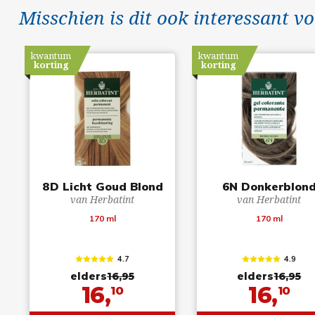
Misschien is dit ook interessant vo
kwantum
kwantum
korting
korting
8D Licht Goud Blond
6N Donkerblon
van Herbatint
van Herbatint
170 ml
170 ml
4.7
4.9
elders
16,95
elders
16,95
16,
16,
10
10