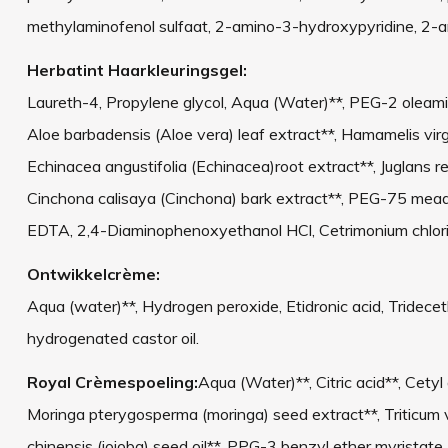
methylaminofenol sulfaat, 2-amino-3-hydroxypyridine, 2-a
Herbatint Haarkleuringsgel:
Laureth-4, Propylene glycol, Aqua (Water)**, PEG-2 oleamin
Aloe barbadensis (Aloe vera) leaf extract**, Hamamelis virgin
Echinacea angustifolia (Echinacea)root extract**, Juglans r
Cinchona calisaya (Cinchona) bark extract**, PEG-75 mea
EDTA, 2,4-Diaminophenoxyethanol HCl, Cetrimonium chloride
Ontwikkelcrème:
Aqua (water)**, Hydrogen peroxide, Etidronic acid, Tridece
hydrogenated castor oil.
Royal Crèmespoeling:
Aqua (Water)**, Citric acid**, Cetyl
Moringa pterygosperma (moringa) seed extract**, Triticum vu
chinensis (jojoba) seed oil**, PPG-3 benzyl ether myristate