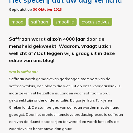
Het specerij dat uw dag verlicht!
Geplaatst op
30 Oktober 2023
mood
saffraan
smoothie
crocus sativus
Saffraan wordt al zo’n 4000 jaar door de
mensheid gekweekt. Waarom, vraagt u zich
wellicht af? Dat leggen wij u graag uit in deze
editie van ons blog!
Wat is saffraan?
Saffraan wordt gemaakt van gedroogde stampers van de
saffraankrokus, een bloem die wat lijkt op onze voorjaarskrokus,
maar zeker niet hetzelfde is.
Landen waar saffraan wordt
gekweekt zijn onder andere
: Italië, Bulgarije, Iran, Turkije en
Griekenland.
De stampertjes van saffraan worden met de hand
geoogst
.
Door het arbeidsintensieve productieproces is saffraan
een van de duurste specerijen ter wereld en wordt het zelfs als
waardevoller beschouwd dan goud
!