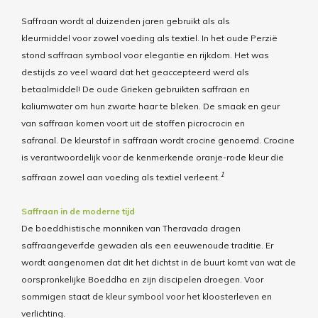
Saffraan wordt al duizenden jaren gebruikt als als
kleurmiddel
voor zowel
voeding als textiel. In het oude Perzië
stond saffraan symbool voor elegantie en rijkdom.
Het was
destijds zo
veel waard dat het geaccepteerd werd als
betaalmiddel!
De oude Grieken gebruikten saffraan en
kaliumwater om hun zwarte haar te bleken.
De smaak en geur
van saffraan komen voort uit de stoffen picrocrocin en
safranal.
De kleurstof in saffraan wordt crocine genoemd.
Crocine
is verantwoordelijk voor de kenmerkende oranje-rode kleur die
1
saffraan zowel aan voeding als textiel verleent.
Saffraan in de moderne tijd
De boeddhistische monniken van Theravada dragen
saffraangeverfde gewaden
als een eeuwenoude traditie.
Er
wordt aangenomen dat dit het dichtst in de buurt komt van wat de
oorspronkelijke Boeddha en zijn discipelen droegen. Voor
sommigen staat de kleur symbool voor het kloosterleven en
verlichting.