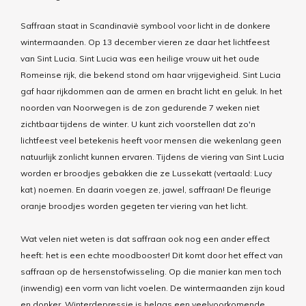
Saffraan staat in Scandinavië symbool voor licht in de donkere
wintermaanden. Op 13 december vieren ze daar het lichtfeest
van Sint Lucia. Sint Lucia was een heilige vrouw uit het oude
Romeinse rijk, die bekend stond om haar vrijgevigheid. Sint Lucia
gaf haar rijkdommen aan de armen en bracht licht en geluk.
In het
noorden van Noorwegen is de zon gedurende 7 weken niet
zichtbaar tijdens de winter.
U kunt zich v
oorstellen dat zo'n
lichtfeest veel betekenis heeft voor mensen die wekenlang geen
natuurlijk zonlicht kunnen ervaren.
Tijdens de viering van Sint Lucia
worden er broodjes gebakken die ze Lussekatt (vertaald: Lucy
kat) noemen. En daarin
voegen
ze, jawel, saffraan! De fleurige
oranje broodjes worden gegeten ter viering van het licht.
Wat velen niet weten is dat saffraan ook nog een ander effect
heeft: het is een echte moodbooster!
Dit komt door het effect van
saffraan op de hersenstofwisseling.
Op die manier kan men toch
(inwendig) een vorm van licht voelen. De wintermaanden zijn koud
en donker.
Winterdepressie is helaas een veelvoorkomende