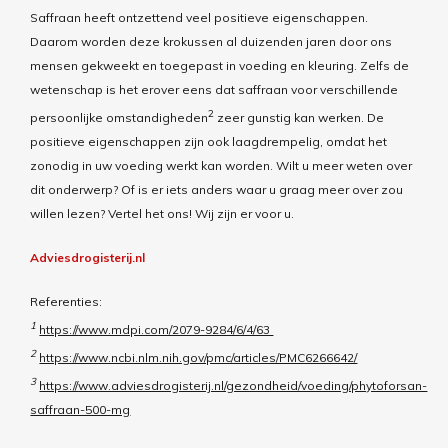
Saffraan heeft ontzettend veel positieve eigenschappen.
Daarom worden deze krokussen al duizenden jaren door ons
mensen gekweekt en toegepast in voeding en kleuring. Zelfs de
wetenschap is het erover eens dat saffraan
voor verschillende
2
persoonlijke omstandigheden
zeer gunstig kan werken. De
positieve eigenschappen
zijn ook laagdrempelig,
omdat het
zonodig in uw voeding werkt kan worden.
Wilt u meer weten over
dit onderwerp
?
Of is er iets anders waar u graag meer over zou
willen lezen
? Vertel het ons! Wij zijn er voor u.
Adviesdrogisterij.nl
Referenties:
1
https://www.mdpi.com/2079-9284/6/4/63
2
https://www.ncbi.nlm.nih.gov/pmc/articles/PMC6266642/
3
https://www.adviesdrogisterij.nl/gezondheid/voeding/phytoforsan-
saffraan-500-mg