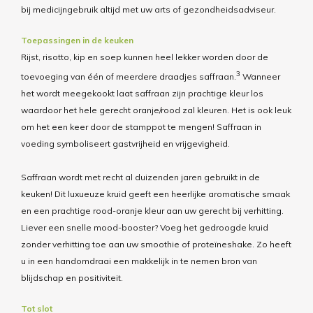
bij medicijngebruik altijd met uw arts of gezondheidsadviseur.
Toepassingen in de keuken
Rijst, risotto, kip en soep kunnen heel lekker worden door de
3
toevoeging van één of meerdere draadjes saffraan.
Wanneer
het wordt meegekookt
laat saffraan zijn prachtige kleur los
waardoor het hele gerecht oranje/rood zal kleuren.
Het is ook leuk
om het een keer door de stamppot te mengen
!
Saffraan in
voeding symboliseert gastvrijheid en vrijgevigheid
.
Saffraan wordt met recht al duizenden jaren gebruikt in de
keuken! Dit luxueuze kruid geeft een heerlijke aromatische smaak
en een prachtige rood-oranje kleur aan uw gerecht bij verhitting.
Liever een snelle mood-booster?
Voeg het gedroogde kruid
zonder verhitting toe aan uw smoothie of proteïneshake.
Zo heeft
u in een handomdraai een makkelijk in te nemen bron van
blijdschap en positiviteit.
Tot slot