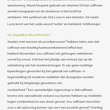
aandoening.
Naast frequent gebruik van vitamine D3 kan saffraan
worden toegepast om de duisternis in het hoofd te
verdrijven.
Het symbool van Sint Lucia is een lantaarn.
De naam
Lucia komt van het oude woord 'lucifer' en betekent: lichtbrenger.
Uw dagelijkse Mood Booster?
2
Studies met mensen als proefpersonen
hebben laten zien dat
saffraan een krachtig
humeurverbeterend
effect kan
hebben!
Bovendien zou saffraan het geheugen verbeteren,
vooral bij onrust.
Ook kan het plantje van invloed zijn op de
verbetering van het reactievermogen.
Er zijn geen nadelige
bijwerkingen gevonden bij het gebruik van saffraan, in
tegenstelling tot moderne middelen die doorgaans worden
gebruikt bij langdurige gevoelens van
2
somberheid.
Een
opmerkelijke eigenschap
is dat saffraan
tevens een aanvullende invloed zou kunnen hebben op middelen
tegen somberheid en een down gevoel.
Zou saffraan misschien
voor u de oplossing kunnen zijn voor een positief gevoel?
Overleg