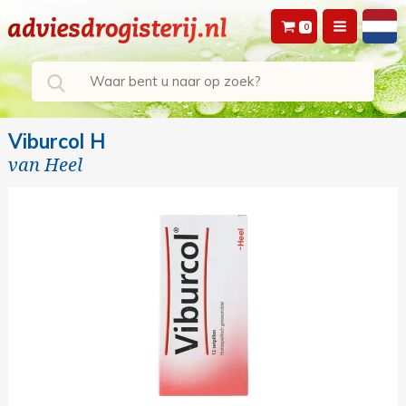
0
Viburcol H
van
Heel