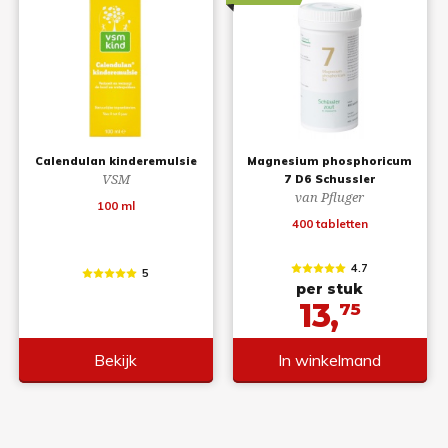
Calendulan kinderemulsie
Magnesium phosphoricum
VSM
7 D6 Schussler
van Pfluger
100 ml
400 tabletten
4.7
5
per stuk
13,
75
Bekijk
In winkelmand