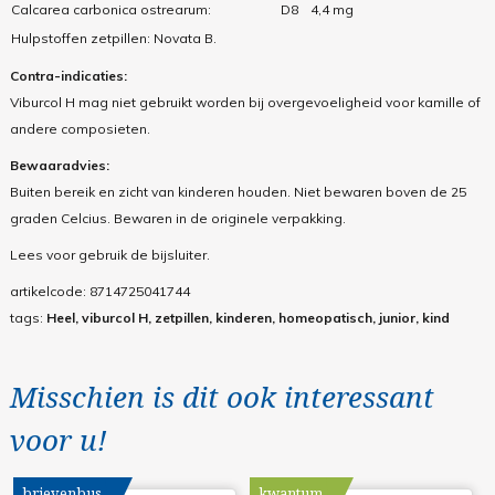
Calcarea carbonica ostrearum:
D8
4,4 mg
Hulpstoffen zetpillen: Novata B.
Contra-indicaties:
Viburcol H mag niet gebruikt worden bij overgevoeligheid voor kamille of
andere composieten.
Bewaaradvies:
Buiten bereik en zicht van kinderen houden. Niet bewaren boven de 25
graden Celcius. Bewaren in de originele verpakking.
Lees voor gebruik de bijsluiter.
artikelcode:
8714725041744
tags:
Heel, viburcol H, zetpillen, kinderen, homeopatisch, junior, kind
Misschien is dit ook interessant
voor u!
brievenbus
kwantum