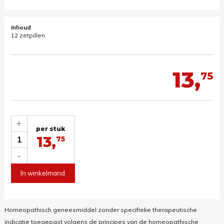
Inhoud
12 zetpillen
13,
75
+
per stuk
13,
1
75
-
In winkelmand
Homeopathisch geneesmiddel zonder specifieke therapeutische
indicatie toegepast volgens de principes van de homeopathische