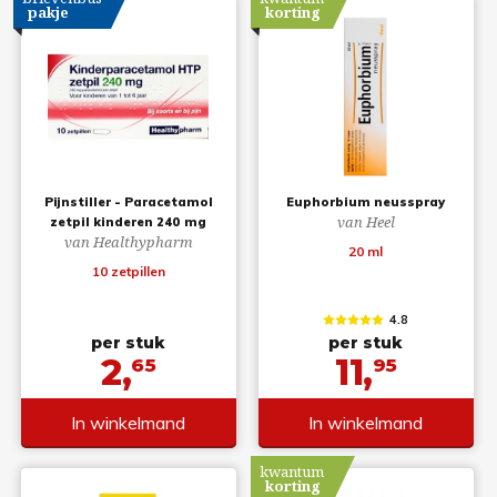
pakje
korting
Pijnstiller - Paracetamol
Euphorbium neusspray
van Heel
zetpil kinderen 240 mg
van Healthypharm
20 ml
10 zetpillen
4.8
per stuk
per stuk
2,
11,
65
95
In winkelmand
In winkelmand
kwantum
korting