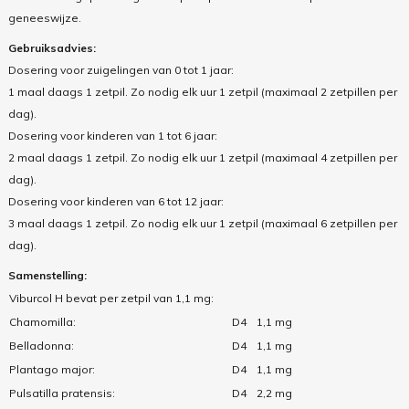
geneeswijze.
Gebruiksadvies:
Dosering voor zuigelingen van 0 tot 1 jaar:
1 maal daags 1 zetpil. Zo nodig elk uur 1 zetpil (maximaal 2 zetpillen per
dag).
Dosering voor kinderen van 1 tot 6 jaar:
2 maal daags 1 zetpil. Zo nodig elk uur 1 zetpil (maximaal 4 zetpillen per
dag).
Dosering voor kinderen van 6 tot 12 jaar:
3 maal daags 1 zetpil. Zo nodig elk uur 1 zetpil (maximaal 6 zetpillen per
dag).
Samenstelling:
Viburcol H bevat per
zetpil van 1,1 mg:
Chamomilla:
D4
1,1 mg
Belladonna:
D4
1,1 mg
Plantago major:
D4
1,1 mg
Pulsatilla pratensis:
D4
2,2 mg