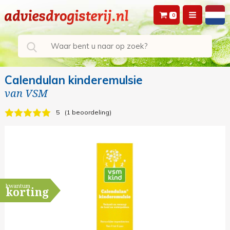
0
Calendulan kinderemulsie
van
VSM
5
1 beoordeling
kwantum
korting