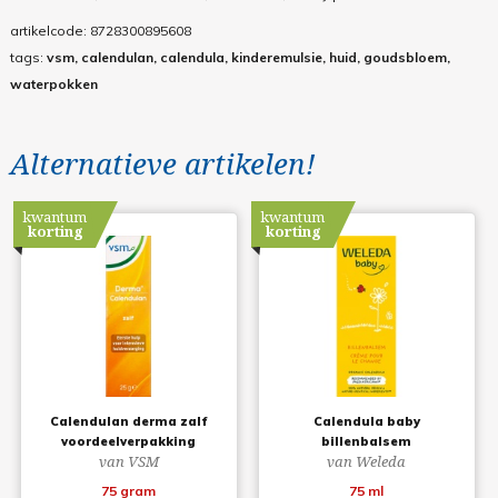
artikelcode:
8728300895608
tags:
vsm, calendulan, calendula, kinderemulsie, huid, goudsbloem,
waterpokken
Alternatieve artikelen!
kwantum
kwantum
korting
korting
Calendulan derma zalf
Calendula baby
voordeelverpakking
billenbalsem
van VSM
van Weleda
75 gram
75 ml