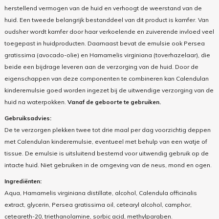
herstellend vermogen van de huid en verhoogt de weerstand van de
huid. Een tweede belangrijk bestanddeel van dit product is
kamfer
. Van
oudsher wordt kamfer door haar verkoelende en zuiverende invloed veel
toegepast in huidproducten. Daarnaast bevat de emulsie ook
Persea
gratissima
(avocado-olie) en
Hamamelis virginiana
(toverhazelaar), die
beide een bijdrage leveren aan de verzorging van de huid. Door de
eigenschappen van deze componenten te combineren kan Calendulan
kinderemulsie goed worden ingezet bij de uitwendige verzorging van de
huid na waterpokken.
Vanaf de geboorte te gebruiken.
Gebruiksadvies:
De te verzorgen plekken twee tot drie maal per dag voorzichtig deppen
met Calendulan kinderemulsie, eventueel met behulp van een watje of
tissue. De emulsie is uitsluitend bestemd voor uitwendig gebruik op de
intacte huid. Niet gebruiken in de omgeving van de neus, mond en ogen.
Ingrediënten:
Aqua, Hamamelis virginiana distillate, alcohol, Calendula officinalis
extract, glycerin, Persea gratissima oil, cetearyl alcohol, camphor,
ceteareth-20, triethanolamine, sorbic acid, methylparaben.