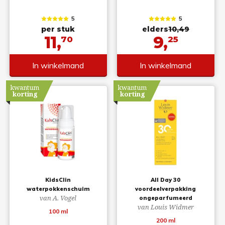
5
5
per stuk
elders
10,49
11,
9,
70
25
In winkelmand
In winkelmand
kwantum
kwantum
korting
korting
KidsClin
All Day 30
waterpokkenschuim
voordeelverpakking
van A. Vogel
ongeparfumeerd
van Louis Widmer
100 ml
200 ml