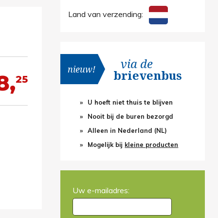
Land van verzending:
via de
nieuw!
brievenbus
8,
25
U hoeft niet thuis te blijven
Nooit bij de buren bezorgd
Alleen in Nederland (NL)
Mogelijk bij
kleine producten
Uw e-mailadres: