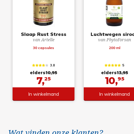
Slaap Rust Stress
Luchtwegen siro
van Artelle
van PhytoForsan
30 capsules
200 ml
3.8
5
elders
10,95
elders
13,95
7,
10,
25
95
In winkelmand
In winkelmand
Wat vinden onze klanten?