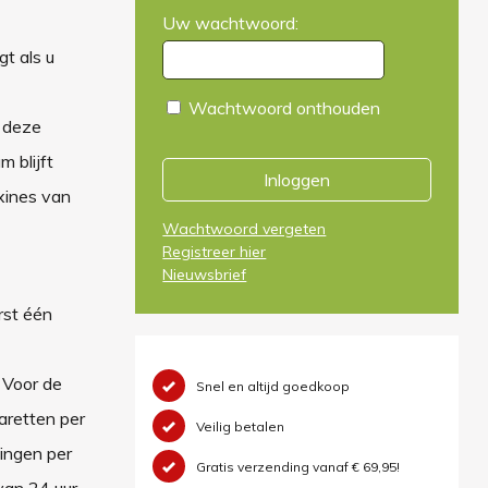
Uw wachtwoord:
t als u
Wachtwoord onthouden
 deze
 blijft
Inloggen
xines van
Wachtwoord vergeten
Registreer hier
Nieuwsbrief
rst één
 Voor de
Snel en altijd goedkoop
aretten per
Veilig betalen
vingen per
Gratis verzending vanaf € 69,95!
van 24 uur.