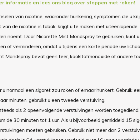
r informatie en lees ons blog over stoppen met roken!
selen van nicotine, waaronder hunkering, symptomen die u krijg
van de nicotine in tabak, krijgt u te maken met uiteenlopende
n noemt. Door Nicorette Mint Mondspray te gebruiken, kunt u
of verminderen, omdat u tijdens een korte periode uw lichaam
Mint Mondspray bevat geen teer, koolstofmonoxide of andere to
 u normaal een sigaret zou roken of ernaar hunkert. Gebruik ee
paar minuten, gebruikt u een tweede verstuiving.
s steeds als 2 opeenvolgende verstuivingen worden toegediend.
m de 30 minuten tot 1 uur. Als u bijvoorbeeld gemiddeld 15 sig
erstuivingen moeten gebruiken. Gebruik niet meer dan 2 verstui
ale dosis is 64 verstuivingen verdeeld over 16 uur per periode 