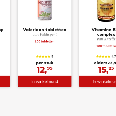
op
Valeriaan tabletten
Vitamine B
complex
van Valdispert
van Artelle
100 tabletten
100 tabletten
5
4.
per stuk
elders
22,
12,
15,
95
25
In winkelmand
In winkelma