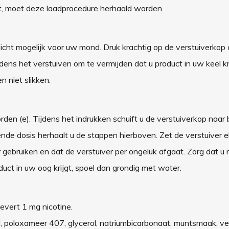
uikt, moet deze laadprocedure herhaald worden
icht mogelijk voor uw mond. Druk krachtig op de verstuiverkop
ijdens het verstuiven om te vermijden dat u product in uw keel kr
 niet slikken.
den (e). Tijdens het indrukken schuift u de verstuiverkop naar 
gende dosis herhaalt u de stappen hierboven. Zet de verstuiver e
gebruiken en dat de verstuiver per ongeluk afgaat. Zorg dat u n
duct in uw oog krijgt, spoel dan grondig met water.
levert 1 mg nicotine.
ol, poloxameer 407, glycerol, natriumbicarbonaat, muntsmaak, v