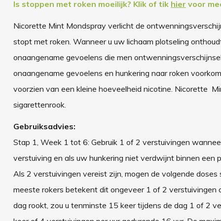
Is stoppen met roken moeilijk? Klik of tik
hier
voor mee
Nicorette Mint Mondspray verlicht de ontwenningsverschijn
stopt met roken. Wanneer u uw lichaam plotseling onthoudt 
onaangename gevoelens die men ontwenningsverschijnsele
onaangename gevoelens en hunkering naar roken voorkomen 
voorzien van een kleine hoeveelheid nicotine. Nicorette 
sigarettenrook.
Gebruiksadvies:
Stap 1, Week 1 tot 6: Gebruik 1 of 2 verstuivingen wanneer
verstuiving en als uw hunkering niet verdwijnt binnen een 
Als 2 verstuivingen vereist zijn, mogen de volgende dose
meeste rokers betekent dit ongeveer 1 of 2 verstuivingen o
dag rookt, zou u tenminste 15 keer tijdens de dag 1 of 2 v
keer of 4 verstuivingen per uur gedurende 16 uur. De maxim