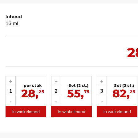
Inhoud
13 ml
2
+
+
+
per stuk
Set (2 st.)
Set (3 st.)
28,
55,
82,
1
2
3
25
75
25
-
-
-
In winkelmand
In winkelmand
In winkelmand