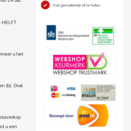
Ook gemakkelijk af te halen
de HELFT
anneer u het
n (b). Druk
stuiverkop
tot u een