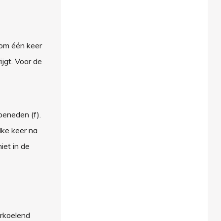
 om één keer
ijgt. Voor de
beneden (f).
lke keer na
iet in de
erkoelend