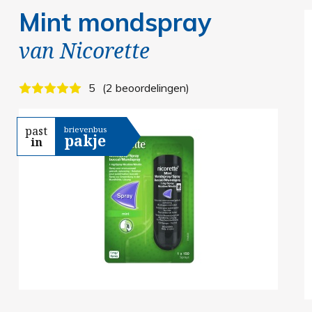
Mint mondspray
van
Nicorette
5
2 beoordelingen
past
brievenbus
pakje
in