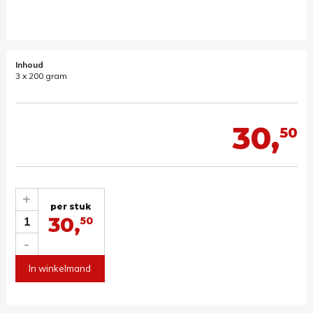
Inhoud
3 x 200 gram
30,
50
+
per stuk
30,
1
50
-
In winkelmand