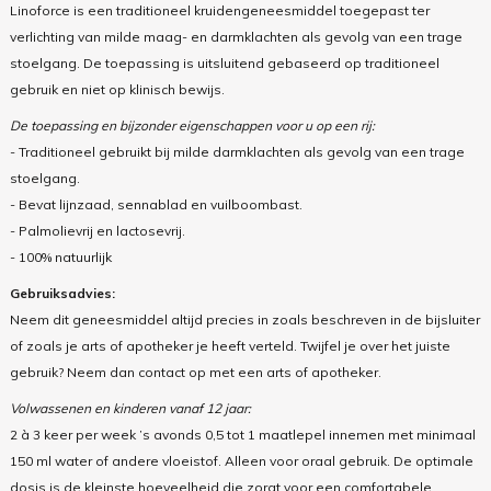
Linoforce is een traditioneel kruidengeneesmiddel toegepast ter
verlichting van milde maag- en darmklachten als gevolg van een trage
stoelgang. De toepassing is uitsluitend gebaseerd op traditioneel
gebruik en niet op klinisch bewijs.
De toepassing en bijzonder eigenschappen voor u op een rij:
- Traditioneel gebruikt bij milde darmklachten als gevolg van een trage
stoelgang.
- B
evat lijnzaad, sennablad en vuilboombast.
-
Palmolievrij en lactosevrij.
- 100% natuurlijk
Gebruiksadvies:
Neem dit geneesmiddel altijd precies in zoals beschreven in de bijsluiter
of zoals je arts of apotheker je heeft verteld. Twijfel je over het juiste
gebruik? Neem dan contact op met een arts of apotheker.
Volwassenen en kinderen vanaf 12 jaar:
2 à 3 keer per week ’s avonds 0,5 tot 1 maatlepel innemen met minimaal
150 ml water of andere vloeistof. Alleen voor oraal gebruik. De optimale
dosis is de kleinste hoeveelheid die zorgt voor een comfortabele,