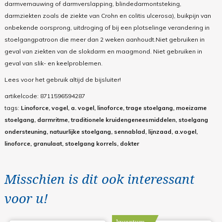
darmvernauwing of darmverslapping, blindedarmontsteking,
darmziekten zoals de ziekte van Crohn en colitis ulcerosa), buikpijn van
onbekende oorsprong, uitdroging of bij een plotselinge verandering in
stoelgangpatroon die meer dan 2 weken aanhoudt.
Niet gebruiken in
geval van ziekten van de slokdarm en maagmond. Niet gebruiken in
geval van slik- en keelproblemen.
Lees voor het gebruik altijd de bijsluiter!
artikelcode:
8711596594287
tags:
Linoforce, vogel, a. vogel, linoforce, trage stoelgang, moeizame
stoelgang, darmritme, traditionele kruidengeneesmiddelen, stoelgang
ondersteuning, natuurlijke stoelgang, sennablad, lijnzaad, a.vogel,
linoforce, granulaat, stoelgang korrels, dokter
Misschien is dit ook interessant
voor u!