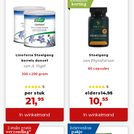
kwantum
korting
Linoforce Stoelgang
Stoelgang
van PhytoForsan
korrels duoset
van A. Vogel
60 capsules
200 +200 gram
5
5
per stuk
elders
14,95
21,
10,
95
55
In winkelmand
In winkelmand
2 stuks gratis
brievenbus
verzending*
pakje