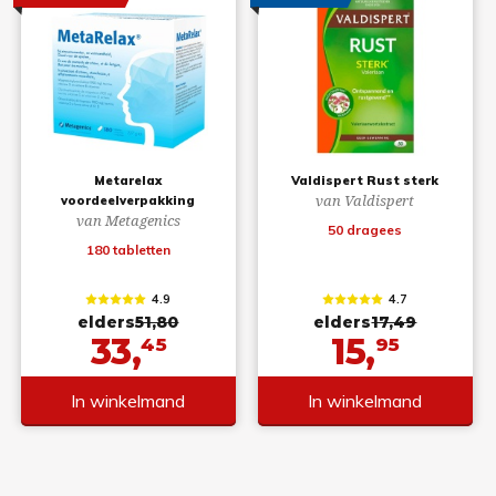
Metarelax
Valdispert Rust sterk
van Valdispert
voordeelverpakking
van Metagenics
50 dragees
180 tabletten
4.9
4.7
elders
51,80
elders
17,49
33,
15,
45
95
In winkelmand
In winkelmand