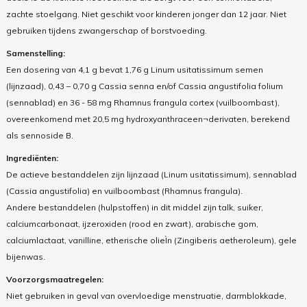
zachte stoelgang. Niet geschikt voor kinderen jonger dan 12 jaar. Niet
gebruiken tijdens zwangerschap of borstvoeding.
Samenstelling:
Een dosering van 4,1 g bevat 1,76 g Linum usitatissimum semen
(lijnzaad), 0,43 – 0,70 g Cassia senna en/of Cassia angustifolia folium
(sennablad) en 36 - 58 mg Rhamnus frangula cortex (vuilboombast),
overeenkomend met 20,5 mg hydroxyanthraceen¬derivaten, berekend
als sennoside B.
Ingrediënten:
De actieve bestanddelen zijn lijnzaad (Linum usitatissimum), sennablad
(Cassia angustifolia) en vuilboombast (Rhamnus frangula).
Andere bestanddelen (hulpstoffen) in dit middel zijn talk, suiker,
calciumcarbonaat, ijzeroxiden (rood en zwart), arabische gom,
calciumlactaat, vanilline, etherische olieÌn (Zingiberis aetheroleum), gele
bijenwas.
Voorzorgsmaatregelen:
Niet gebruiken in geval van overvloedige menstruatie, darmblokkade,