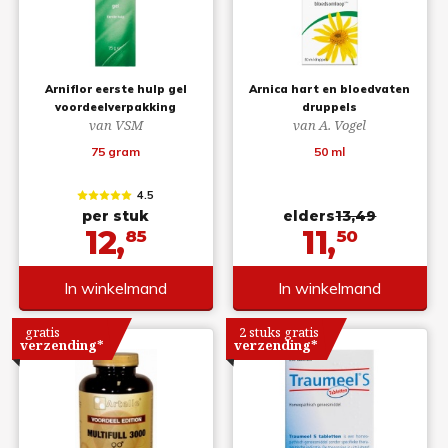
Arniflor eerste hulp gel
Arnica hart en bloedvaten
voordeelverpakking
druppels
van VSM
van A. Vogel
75 gram
50 ml
4.5
per stuk
elders
13,49
12,
11,
85
50
In winkelmand
In winkelmand
gratis
2 stuks gratis
verzending*
verzending*