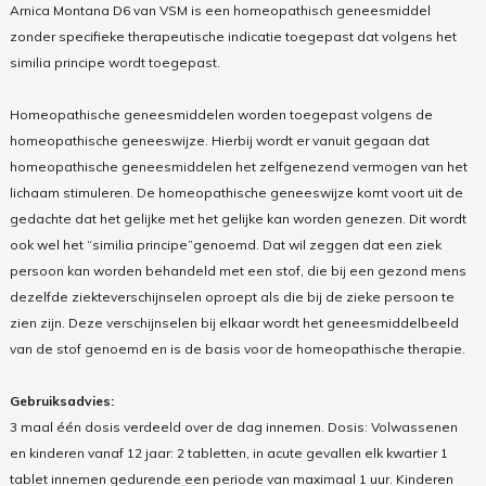
Arnica Montana D6 van VSM is een homeopathisch geneesmiddel
zonder specifieke therapeutische indicatie toegepast dat volgens het
similia principe wordt toegepast.
Homeopathische geneesmiddelen worden toegepast volgens de
homeopathische geneeswijze. Hierbij wordt er vanuit gegaan dat
homeopathische geneesmiddelen het zelfgenezend vermogen van het
lichaam stimuleren. De homeopathische geneeswijze komt voort uit de
gedachte dat het gelijke met het gelijke kan worden genezen. Dit wordt
ook wel het “similia principe”genoemd. Dat wil zeggen dat een ziek
persoon kan worden behandeld met een stof, die bij een gezond mens
dezelfde ziekteverschijnselen oproept als die bij de zieke persoon te
zien zijn. Deze verschijnselen bij elkaar wordt het geneesmiddelbeeld
van de stof genoemd en is de basis voor de homeopathische therapie.
Gebruiksadvies:
3 maal één dosis verdeeld over de dag innemen. Dosis: Volwassenen
en kinderen vanaf 12 jaar: 2 tabletten, in acute gevallen elk kwartier 1
tablet innemen gedurende een periode van maximaal 1 uur. Kinderen