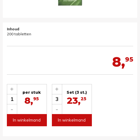
Inhoud
200 tabletten
8,
95
+
+
per stuk
Set (3 st.)
8,
23,
1
3
95
25
-
-
In winkelmand
In winkelmand