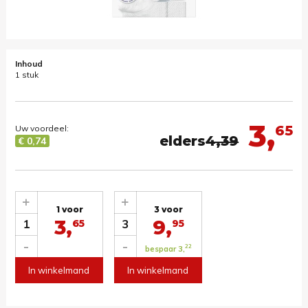
Inhoud
1 stuk
3,
65
Uw voordeel:
elders
4,39
€ 0,74
+
+
1 voor
3 voor
3,
9,
1
3
65
95
-
-
22
bespaar 3,
In winkelmand
In winkelmand