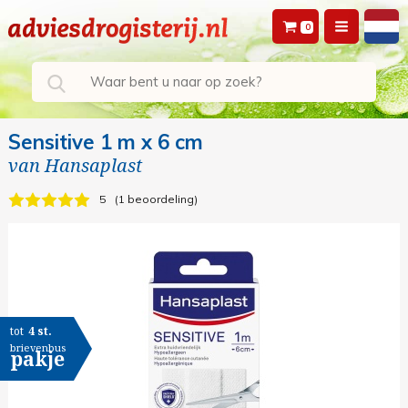
0
Sensitive 1 m x 6 cm
van
Hansaplast
5
1 beoordeling
tot
4 st.
brievenbus
pakje