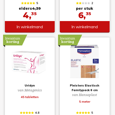
5
2
elders
4,39
per stuk
4,
6,
35
35
In winkelmand
In winkelmand
kwantum
kwantum
korting
korting
Uridyn
Pleisters Elastisch
van Metagenics
Familypack 6 cm
van Hansaplast
45 tabletten
5 meter
4.8
5