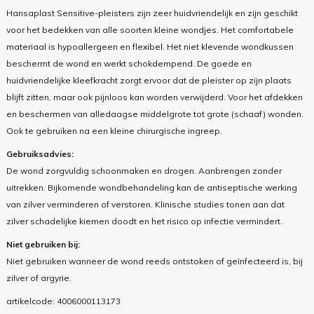
Hansaplast Sensitive-pleisters zijn zeer huidvriendelijk en zijn geschikt
voor het bedekken van alle soorten kleine wondjes. Het comfortabele
materiaal is hypoallergeen en flexibel. Het niet klevende wondkussen
beschermt de wond en werkt schokdempend. De goede en
huidvriendelijke kleefkracht zorgt ervoor dat de pleister op zijn plaats
blijft zitten, maar ook pijnloos kan worden verwijderd. Voor het afdekken
en beschermen van alledaagse middelgrote tot grote (schaaf) wonden.
Ook te gebruiken na een kleine chirurgische ingreep.
Gebruiksadvies:
De wond zorgvuldig schoonmaken en drogen. Aanbrengen zonder
uitrekken. Bijkomende wondbehandeling kan de antiseptische werking
van zilver verminderen of verstoren. Klinische studies tonen aan dat
zilver schadelijke kiemen doodt en het risico op infectie vermindert.
Niet gebruiken bij:
Niet gebruiken wanneer de wond reeds ontstoken of geïnfecteerd is, bij
zilver of argyrie.
artikelcode:
4006000113173