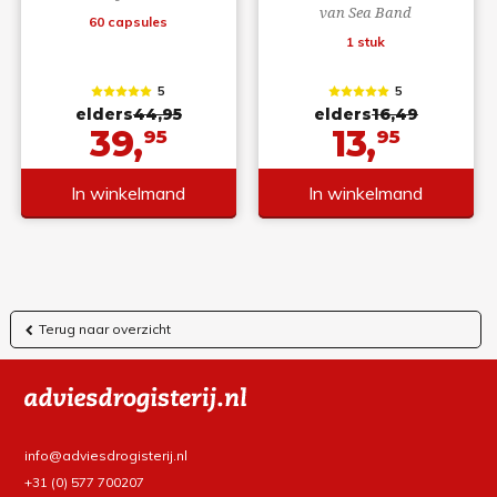
van Sea Band
60 capsules
1 stuk
5
5
elders
44,95
elders
16,49
39,
13,
95
95
In winkelmand
In winkelmand
Terug naar overzicht
info@adviesdrogisterij.nl
+31 (0) 577 700207