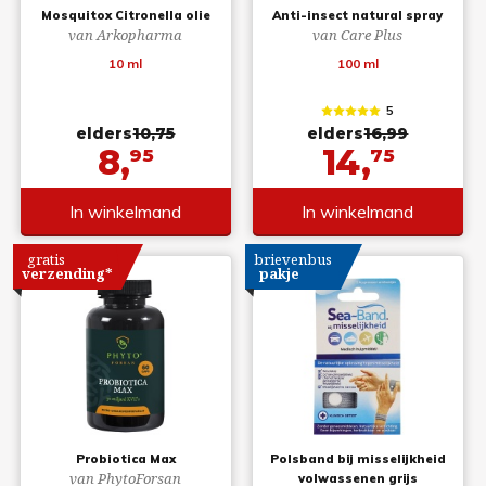
Mosquitox Citronella olie
Anti-insect natural spray
van Arkopharma
van Care Plus
10 ml
100 ml
5
elders
10,75
elders
16,99
8,
14,
95
75
In winkelmand
In winkelmand
gratis
brievenbus
verzending*
pakje
Probiotica Max
Polsband bij misselijkheid
van PhytoForsan
volwassenen grijs