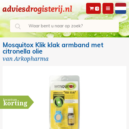
0
Mosquitox Klik klak armband met
citronella olie
van
Arkopharma
kwantum
korting