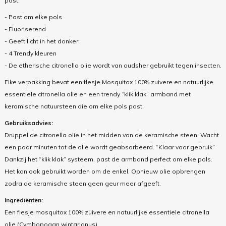
past.
- Past om elke pols
- Fluoriserend
- Geeft licht in het donker
- 4 Trendy kleuren
- De etherische citronella olie wordt van oudsher gebruikt tegen insecten.
Elke verpakking bevat een flesje Mosquitox 100% zuivere en natuurlijke
essentiële citronella olie en een trendy “klik klak” armband met
keramische natuursteen die om elke pols past.
Gebruiksadvies:
Druppel de citronella olie in het midden van de keramische steen. Wacht
een paar minuten tot de olie wordt geabsorbeerd. “Klaar voor gebruik”
Dankzij het “klik klak” systeem, past de armband perfect om elke pols.
Het kan ook gebruikt worden om de enkel. Opnieuw olie opbrengen
zodra de keramische steen geen geur meer afgeeft.
Ingrediënten:
Een flesje mosquitox 100% zuivere en natuurlijke essentiele citronella
olie (Cymbopogan wintarianus)