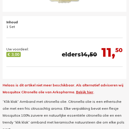
Inhoud
1 Set
11,
50
Uw voordeel:
elders
14,50
€ 3,00
Helaas is dit artikel niet meer beschikbaar.
Als alternatief adviseren wij
Mosquitox Citronella olie van Arkopharma.
Bekijk hier
.
“Klik klak” Armband met citronella olie. Citronella olie is een etherische
olie met een fris citrusachtig aroma. Elke verpakking bevat een flesje
Mosquitox 100% zuivere en natuurlijke essentiële citronella olie en een
trendy “klik klak” armband met keramische natuursteen die om elke pols