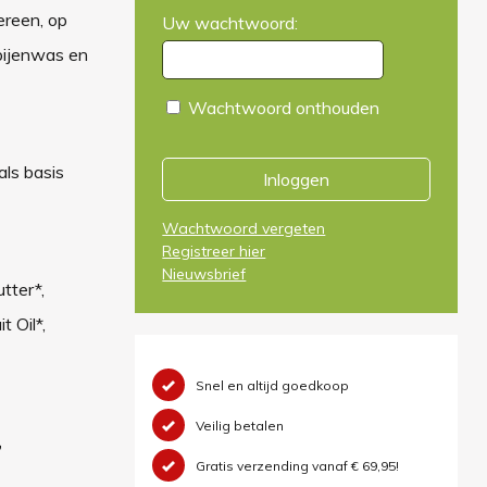
ereen, op
Uw wachtwoord:
 bijenwas en
Wachtwoord onthouden
als basis
Inloggen
Wachtwoord vergeten
Registreer hier
Nieuwsbrief
tter*,
 Oil*,
Snel en altijd goedkoop
Veilig betalen
,
Gratis verzending vanaf € 69,95!