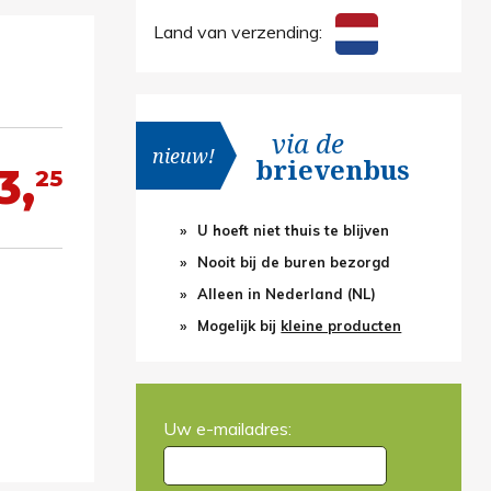
Land van verzending:
via de
nieuw!
brievenbus
3,
25
U hoeft niet thuis te blijven
Nooit bij de buren bezorgd
Alleen in Nederland (NL)
Mogelijk bij
kleine producten
Uw e-mailadres: