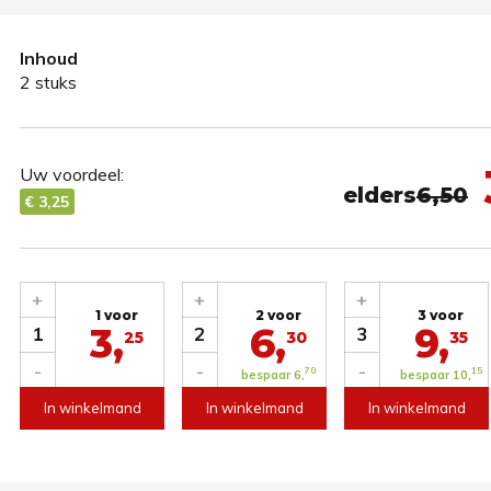
Inhoud
2 stuks
Uw voordeel:
elders
6,50
€ 3,25
+
+
+
1 voor
2 voor
3 voor
3,
6,
9,
1
2
3
25
30
35
-
-
-
70
15
bespaar 6,
bespaar 10,
In winkelmand
In winkelmand
In winkelmand