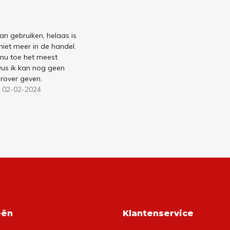
n gebruiken, helaas is
niet meer in de handel.
 nu toe het meest
Dus ik kan nog geen
ierover geven.
 02-02-2024
eën
Klantenservice