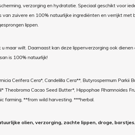
cherming, verzorging en hydratatie.
Speciaal geschikt voor ied
s van zuivere en 100% natuurlijke ingrediënten en verrijkt met
 gesprongen lippen.
 u maar wilt. Daarnaast kan deze lippenverzorging ook dienen 
san is 100% natuurlijk!
rnicia Cerifera Cera*, Candelilla Cera**, Butyrospermum Parkii Bu
il* Theobroma Cacao Seed Butter*, Hippophae Rhamnoides Fruit
 farming, **from wild harvesting. ***herbal.
tuurlijke olien, verzorging, zachte lippen, droge, barstjes