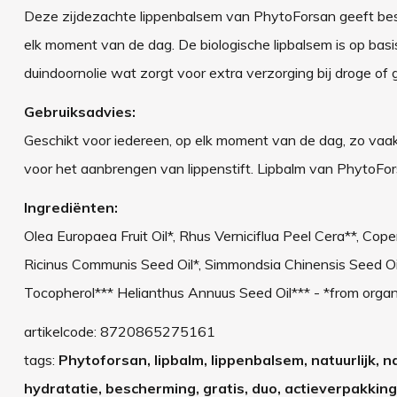
Deze zijdezachte lippenbalsem van PhytoForsan geeft bes
elk moment van de dag. De biologische lipbalsem is op basi
duindoornolie wat zorgt voor extra verzorging bij droge of
Gebruiksadvies:
Geschikt voor iedereen, op elk moment van de dag, zo vaak
voor het aanbrengen van lippenstift. Lipbalm van PhytoFor
Ingrediënten:
Olea Europaea Fruit Oil*, Rhus Verniciflua Peel Cera**, Cope
Ricinus Communis Seed Oil*, Simmondsia Chinensis Seed O
Tocopherol*** Helianthus Annuus Seed Oil*** - *from organic
artikelcode:
8720865275161
tags:
Phytoforsan, lipbalm, lippenbalsem, natuurlijk, na
hydratatie, bescherming, gratis, duo, actieverpakking