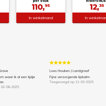
per stuk
elders
16,
110,
12,
95
35
In winkelmand
In winkelma
 Grave
Loes Houben
| Landgraaf
em waar ik al een tijdje
Fijne verzorgende lipbalm.
as.
Toegevoegd op 11-03-2025
 02-06-2025