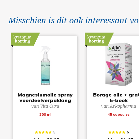
Misschien is dit ook interessant vo
kwantum
kwantum
korting
korting
Magnesiumolie spray
Borage olie + gra
voordeelverpakking
E-book
van Vita Cura
van Arkopharma
300 ml
45 capsules
5
5