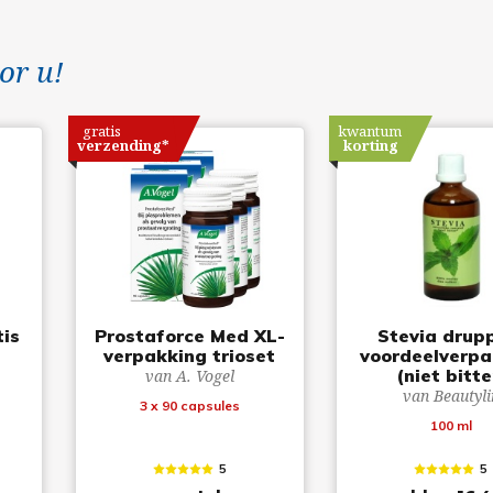
or u!
gratis
kwantum
verzending*
korting
tis
Prostaforce Med XL-
Stevia drup
verpakking trioset
voordeelverpa
(niet bitte
van A. Vogel
van Beautyli
3 x 90 capsules
100 ml
5
5