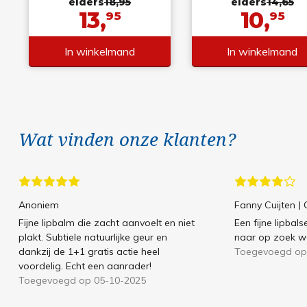
elders
18,95
elders
14,65
13,
10,
95
95
In winkelmand
In winkelmand
Wat vinden onze klanten?
Anoniem
Fanny Cuijten
|
Fijne lipbalm die zacht aanvoelt en niet
Een fijne lipbals
plakt. Subtiele natuurlijke geur en
naar op zoek w
dankzij de 1+1 gratis actie heel
Toegevoegd op
voordelig. Echt een aanrader!
Toegevoegd op 05-10-2025