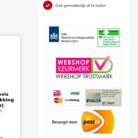
Ook gemakkelijk af te halen
pels
kking
r)
n