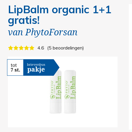
LipBalm organic 1+1
gratis!
van
PhytoForsan
4.6
5 beoordelingen
tot
brievenbus
pakje
7 st.