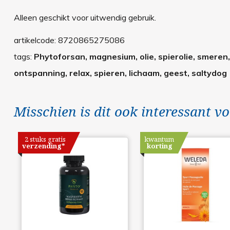
Alleen geschikt voor uitwendig gebruik.
artikelcode:
8720865275086
tags:
Phytoforsan, magnesium, olie, spierolie, smeren,
ontspanning, relax, spieren, lichaam, geest, saltydog
Misschien is dit ook interessant vo
2 stuks gratis
kwantum
verzending*
korting