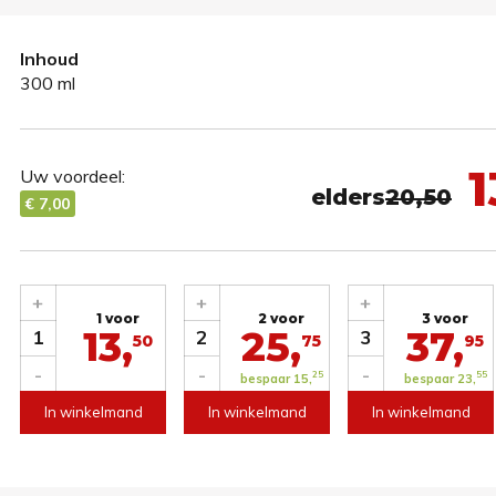
Inhoud
300 ml
1
Uw voordeel:
elders
20,50
€ 7,00
+
+
+
1 voor
2 voor
3 voor
13,
25,
37,
1
2
3
50
75
95
-
-
-
25
55
bespaar 15,
bespaar 23,
In winkelmand
In winkelmand
In winkelmand