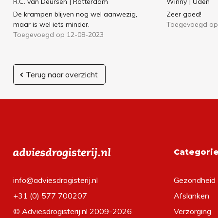
R.C. van Deursen
| Rotterdam
Winny
| Uden
De krampen blijven nog wel aanwezig,
Zeer goed!
maar is wel iets minder.
Toegevoegd op
Toegevoegd op 12-08-2023
Terug naar overzicht
Categori
info@adviesdrogisterij.nl
Gezondheid
+31 (0) 577 700207
Afslanken
© Adviesdrogisterij.nl 2009-2026
Verzorging