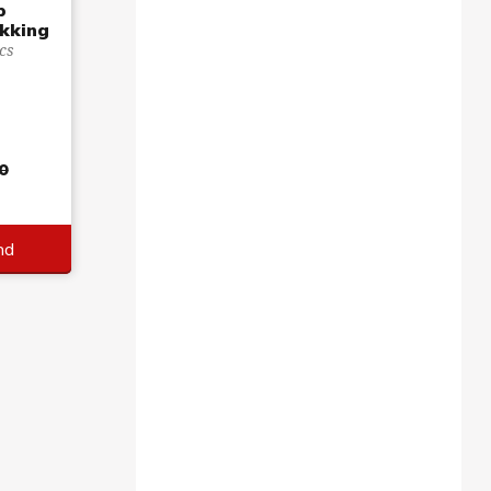
p
kking
cs
9
0
nd