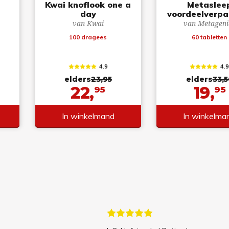
Kwai knoflook one a
Metaslee
day
voordeelverpa
van Kwai
van Metageni
100 dragees
60 tabletten
4.9
4.
elders
23,95
elders
33,5
22,
19,
95
95
In winkelmand
In winkelma