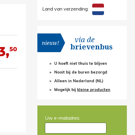
Land van verzending:
via de
nieuw!
brievenbus
3,
50
U hoeft niet thuis te blijven
Nooit bij de buren bezorgd
Alleen in Nederland (NL)
Mogelijk bij
kleine producten
Uw e-mailadres: