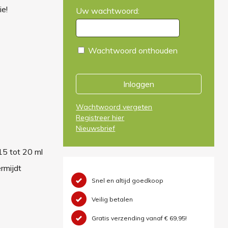
e!
Uw wachtwoord:
Wachtwoord onthouden
Inloggen
Wachtwoord vergeten
Registreer hier
Nieuwsbrief
15 tot 20 ml
rmijdt
Snel en altijd goedkoop
Veilig betalen
Gratis verzending vanaf € 69,95!