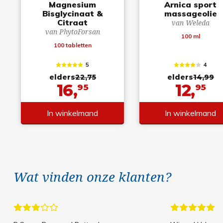
Magnesium
Arnica sport
Bisglycinaat &
massageolie
Citraat
van Weleda
van PhytoForsan
100 ml
100 tabletten
5
4
elders
22,75
elders
14,99
16,
12,
95
95
In winkelmand
In winkelmand
Wat vinden onze klanten?