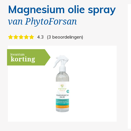
Magnesium olie spray
van
PhytoForsan
4.3
3 beoordelingen
kwantum
korting