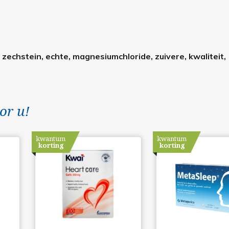
 zechstein, echte, magnesiumchloride, zuivere, kwaliteit,
or u!
kwantum
kwantum
korting
korting