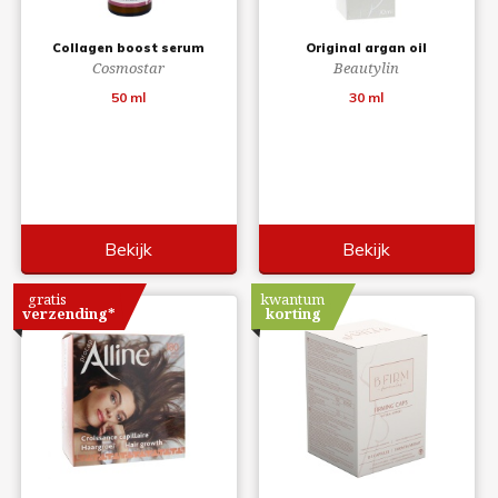
Collagen boost serum
Original argan oil
Cosmostar
Beautylin
50 ml
30 ml
Bekijk
Bekijk
gratis
kwantum
verzending*
korting