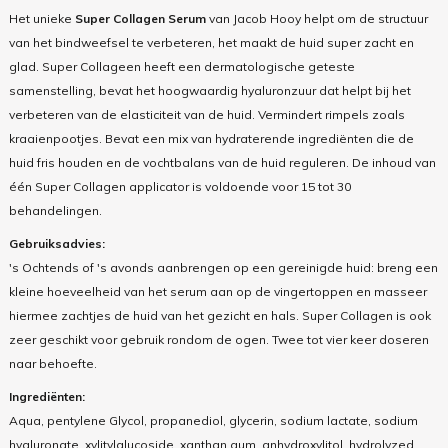
Het unieke
Super Collagen Serum
van Jacob Hooy helpt om de structuur
van het bindweefsel te verbeteren, het maakt de huid super zacht en
glad. Super Collageen heeft een dermatologische geteste
samenstelling, bevat het hoogwaardig hyaluronzuur dat helpt bij het
verbeteren van de elasticiteit van de huid. Vermindert rimpels zoals
kraaienpootjes. Bevat een mix van hydraterende ingrediënten die de
huid fris houden en de vochtbalans van de huid reguleren. De inhoud van
één Super Collagen applicator is voldoende voor 15 tot 30
behandelingen.
Gebruiksadvies:
's Ochtends of 's avonds aanbrengen op een gereinigde huid: breng een
kleine hoeveelheid van het serum aan op de vingertoppen en masseer
hiermee zachtjes de huid van het gezicht en hals. Super Collagen is ook
zeer geschikt voor gebruik rondom de ogen. Twee tot vier keer doseren
naar behoefte.
Ingrediënten:
Aqua, pentylene Glycol, propanediol, glycerin, sodium lactate, sodium
hyaluronate, xylitylglucoside, xanthan gum, anhydroxylitol, hydrolyzed