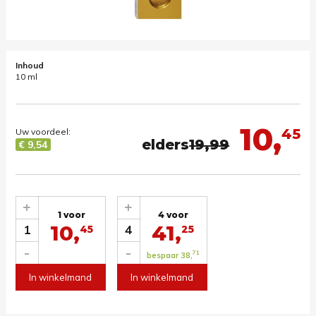
Inhoud
10 ml
10,
45
Uw voordeel:
elders
19,99
€ 9,54
+
+
1 voor
4 voor
10,
41,
1
4
45
25
-
-
71
bespaar 38,
In winkelmand
In winkelmand