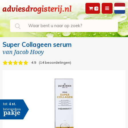
0
Super Collageen serum
van
Jacob Hooy
4.9
14 beoordelingen
tot
4 st.
brievenbus
pakje