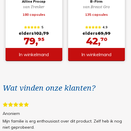
Alline Procap
B-Firm
van Trenker
van Breast Gro
180 capsules
135 capsules
5
4.9
elders
102,79
elders
69,99
79,
42,
95
70
In winkelmand
In winkelmand
Wat vinden onze klanten?
Anoniem
Mijn familie is erg enthousiast over dit product. Zelf heb ik nog
niet geprobeerd.