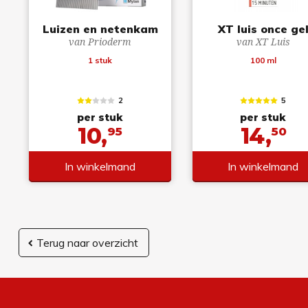
Luizen en netenkam
XT luis once ge
van Prioderm
van XT Luis
1 stuk
100 ml
2
5
per stuk
per stuk
10,
14,
95
50
In winkelmand
In winkelmand
Terug naar overzicht