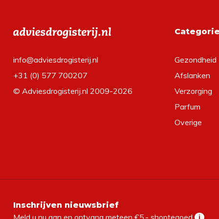
Categori
info@adviesdrogisterij.nl
Gezondheid
+31 (0) 577 700207
Afslanken
© Adviesdrogisterij.nl 2009-2026
Verzorging
Parfum
Overige
Inschrijven nieuwsbrief
Meld u nu aan en ontvang meteen €5,- shoptegoed
i