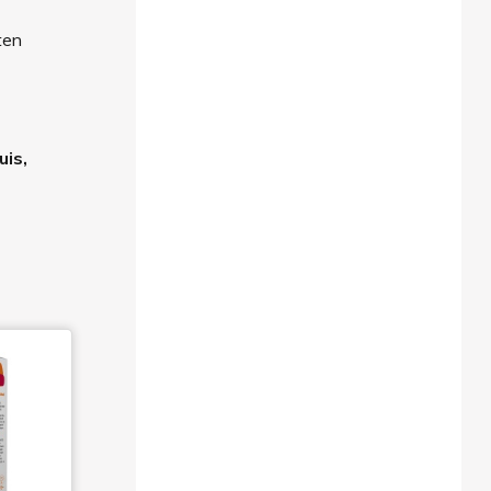
ten
uis,