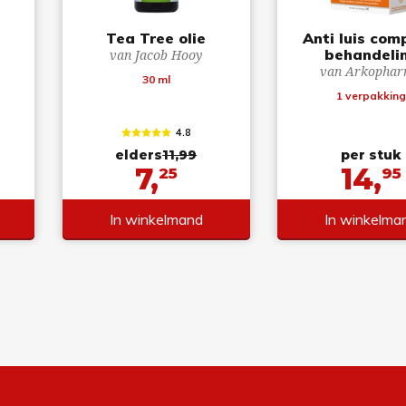
l
Tea Tree olie
Anti luis com
behandeli
van Jacob Hooy
van Arkopha
30 ml
1 verpakkin
4.8
elders
11,99
per stuk
7,
14,
25
95
In winkelmand
In winkelma