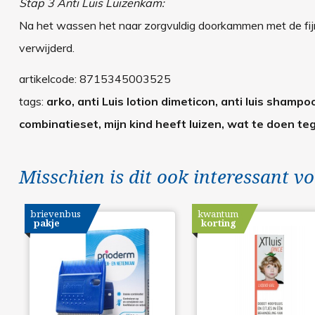
Stap 3 Anti Luis Luizenkam:
Na het wassen het naar zorgvuldig doorkammen met de fijn
verwijderd.
artikelcode:
8715345003525
tags:
arko, anti Luis lotion dimeticon, anti luis shampoo
combinatieset, mijn kind heeft luizen, wat te doen te
Misschien is dit ook interessant vo
brievenbus
kwantum
pakje
korting