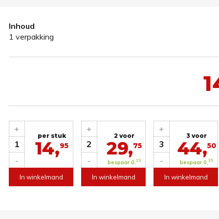
Inhoud
1 verpakking
1
+
+
+
per stuk
2 voor
3 voor
14,
29,
44,
1
2
3
95
75
50
-
-
-
15
35
bespaar 0,
bespaar 0,
In winkelmand
In winkelmand
In winkelmand