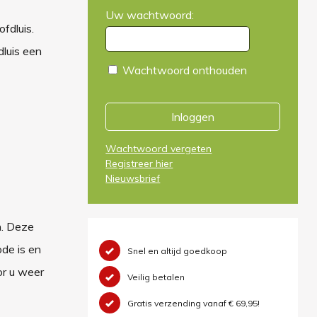
Uw wachtwoord:
fdluis.
dluis een
Wachtwoord onthouden
Inloggen
Wachtwoord vergeten
Registreer hier
Nieuwsbrief
n. Deze
ode is en
Snel en altijd goedkoop
or u weer
Veilig betalen
Gratis verzending vanaf € 69,95!