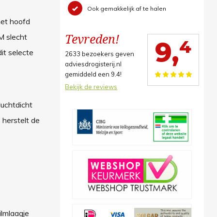
Ook gemakkelijk af te halen
het hoofd
Tevreden!
M slecht
4
9,
it selecte
2633
bezoekers geven
adviesdrogisterij.nl
gemiddeld een
9.4
!
Bekijk de reviews
luchtdicht
 herstelt de
ilmlaagje