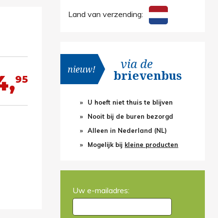
Land van verzending:
via de
nieuw!
brievenbus
4,
95
U hoeft niet thuis te blijven
Nooit bij de buren bezorgd
Alleen in Nederland (NL)
Mogelijk bij
kleine producten
Uw e-mailadres: