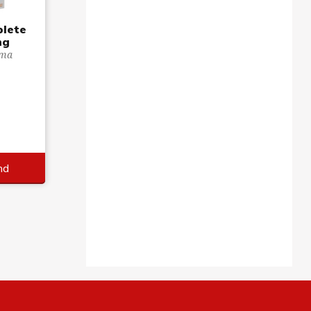
plete
ng
rma
g
nd