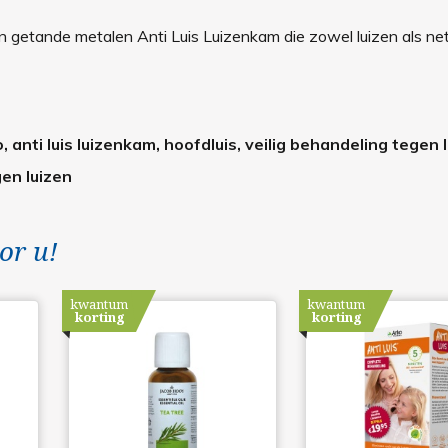
 getande metalen Anti Luis Luizenkam die zowel luizen als ne
, anti luis luizenkam, hoofdluis, veilig behandeling tegen l
gen luizen
or u!
kwantum
kwantum
korting
korting