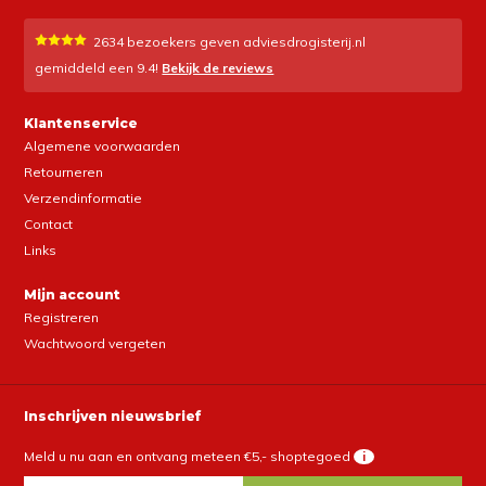
2634
bezoekers geven adviesdrogisterij.nl
gemiddeld een
9.4
!
Bekijk de reviews
Klantenservice
Algemene voorwaarden
Retourneren
Verzendinformatie
Contact
Links
Mijn account
Registreren
Wachtwoord vergeten
Inschrijven nieuwsbrief
Meld u nu aan en ontvang meteen €5,- shoptegoed
i