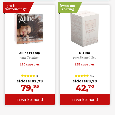
gratis
kwantum
verzending*
korting
Alline Procap
B-Firm
van Trenker
van Breast Gro
180 capsules
135 capsules
5
4.9
elders
102,79
elders
69,99
79,
42,
95
70
In winkelmand
In winkelmand