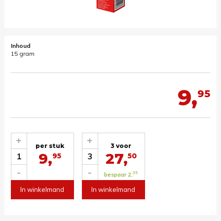
Inhoud
15 gram
9,
95
+
+
per stuk
3 voor
9,
27,
1
3
95
50
-
-
35
bespaar 2,
In winkelmand
In winkelmand