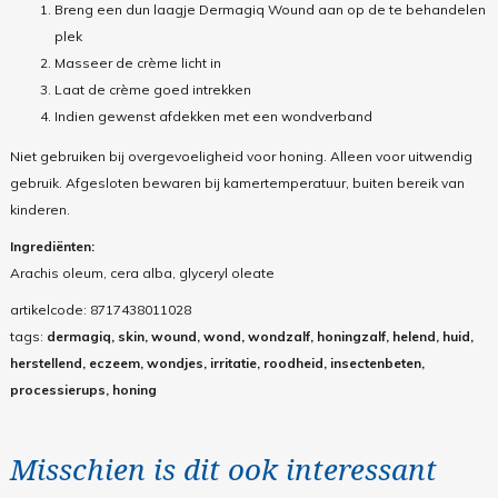
Breng een dun laagje Dermagiq Wound aan op de te behandelen
plek
Masseer de crème licht in
Laat de crème goed intrekken
Indien gewenst afdekken met een wondverband
Niet gebruiken bij overgevoeligheid voor honing. Alleen voor uitwendig
gebruik. Afgesloten bewaren bij kamertemperatuur, buiten bereik van
kinderen.
Ingrediënten:
Arachis oleum, cera alba, glyceryl oleate
artikelcode:
8717438011028
tags:
dermagiq, skin, wound, wond, wondzalf, honingzalf, helend, huid,
herstellend, eczeem, wondjes, irritatie, roodheid, insectenbeten,
processierups, honing
Misschien is dit ook interessant