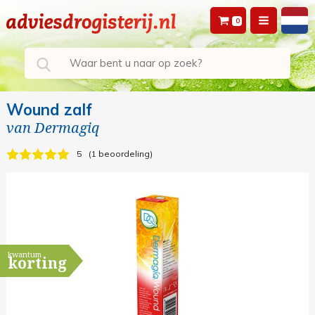
0
Wound zalf
van
Dermagiq
5
1 beoordeling
kwantum
korting