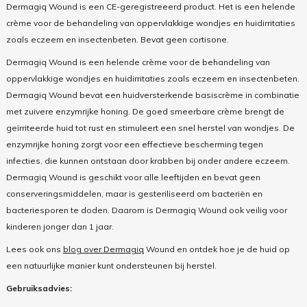
Dermagiq Wound is een CE-geregistreeerd product. Het is een helende
crème voor de behandeling van oppervlakkige wondjes en huidirritaties
zoals eczeem en insectenbeten. Bevat geen cortisone.
Dermagiq Wound is een helende crème voor de behandeling van
oppervlakkige wondjes en huidirritaties zoals eczeem en insectenbeten.
Dermagiq Wound bevat een huidversterkende basiscrème in combinatie
met zuivere enzymrijke honing. De goed smeerbare crème brengt de
geïrriteerde huid tot rust en stimuleert een snel herstel van wondjes. De
enzymrijke honing zorgt voor een effectieve bescherming tegen
infecties, die kunnen ontstaan door krabben bij onder andere eczeem.
Dermagiq Wound is geschikt voor alle leeftijden en bevat geen
conserveringsmiddelen, maar is gesteriliseerd om bacteriën en
bacteriesporen te doden. Daarom is Dermagiq Wound ook veilig voor
kinderen jonger dan 1 jaar.
Lees ook ons
blog over Dermagiq
Wound en ontdek hoe je de huid op
een natuurlijke manier kunt ondersteunen bij herstel.
Gebruiksadvies: