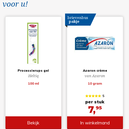
voor u!
brievenbus
pakje
Processierups gel
Azaron crème
Heltiq
van Azaron
100 ml
10 gram
5
per stuk
7,
95
Bekijk
In winkelmand