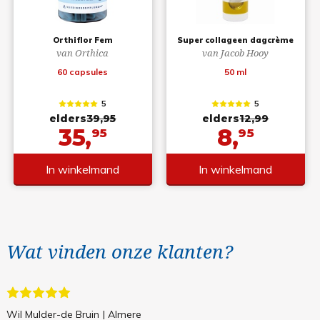
Orthiflor Fem
Super collageen dagcrème
van Orthica
van Jacob Hooy
60 capsules
50 ml
5
5
elders
39,95
elders
12,99
35,
8,
95
95
In winkelmand
In winkelmand
Wat vinden onze klanten?
Wil Mulder-de Bruin
| Almere