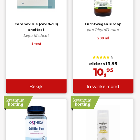
Coronavirus (covid-19)
Luchtwegen siroop
van PhytoForsan
sneltest
Lepu Medical
200 ml
1 test
5
elders
13,95
10,
95
Bekijk
In winkelmand
kwantum
kwantum
korting
korting