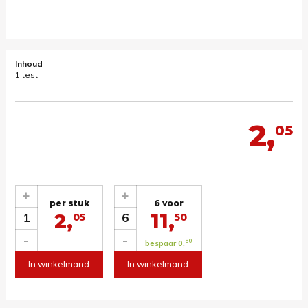
Inhoud
1 test
2,
05
+
+
per stuk
6 voor
2,
11,
1
6
05
50
-
-
80
bespaar 0,
In winkelmand
In winkelmand