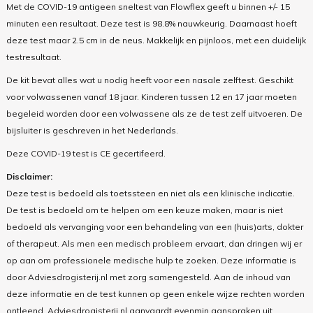
Met de
COVID-19 antigeen snel
test van Flowflex geeft u binnen +/- 15
minuten een resultaat. Deze test is 98.8% nauwkeurig.
Daarnaast hoeft
deze test maar 2.5 cm in de neus. Makkelijk en pijnloos, met een duidelijk
testresultaat.
De kit bevat alles wat u nodig heeft voor een nasale zelftest. Geschikt
voor volwassenen vanaf 18 jaar. Kinderen tussen 12 en 17 jaar moeten
begeleid worden door een volwassene als ze de test zelf uitvoeren. De
bijsluiter is geschreven in het Nederlands.
Deze COVID-19 test is CE gecertifeerd.
Disclaimer:
Deze test is bedoeld als toetssteen en niet als een klinische indicatie.
De test is bedoeld om te helpen om een keuze maken, maar is niet
bedoeld als vervanging voor een behandeling van een (huis)arts, dokter
of therapeut. Als men een medisch probleem ervaart, dan dringen wij er
op aan om professionele medische hulp te zoeken. Deze informatie is
door Adviesdrogisterij.nl met zorg samengesteld. Aan de inhoud van
deze informatie en de test kunnen op geen enkele wijze rechten worden
ontleend. Adviesdrogisterij.nl aanvaardt evenmin aanspraken uit