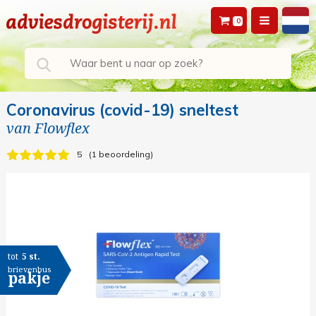
0
Coronavirus (covid-19) sneltest
van
Flowflex
5
1 beoordeling
tot
5 st.
brievenbus
pakje