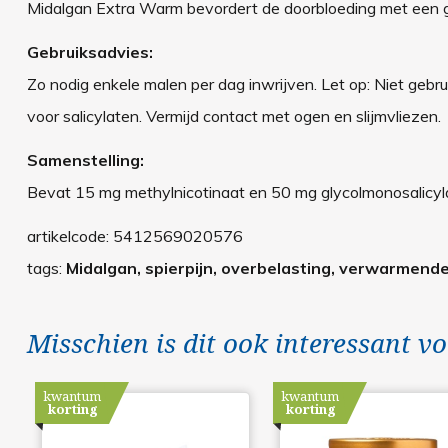
Midalgan Extra Warm bevordert de doorbloeding met een gun
Gebruiksadvies:
Zo nodig enkele malen per dag inwrijven. Let op: Niet gebr
voor salicylaten. Vermijd contact met ogen en slijmvliezen.
Samenstelling:
Bevat 15 mg methylnicotinaat en 50 mg glycolmonosalicyl
artikelcode:
5412569020576
tags:
Midalgan, spierpijn, overbelasting, verwarmende 
Misschien is dit ook interessant vo
kwantum
kwantum
korting
korting