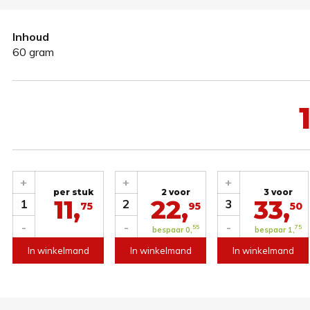
Inhoud
60 gram
1
+
+
+
per stuk
2 voor
3 voor
11,
22,
33,
1
2
3
75
95
50
-
-
-
55
75
bespaar 0,
bespaar 1,
In winkelmand
In winkelmand
In winkelmand