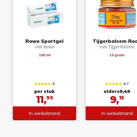
Rowo Sportgel
Tijgerbalsem Ro
van Rowo
van Tijgerbalsem
100 ml
19 gram
5
4.7
per stuk
elders
9,49
11,
9,
95
15
In winkelmand
In winkelmand