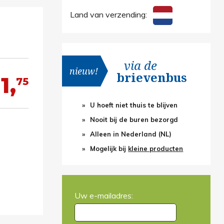
Land van verzending:
via de
nieuw!
brievenbus
1,
75
U hoeft niet thuis te blijven
Nooit bij de buren bezorgd
Alleen in Nederland (NL)
Mogelijk bij
kleine producten
Uw e-mailadres: