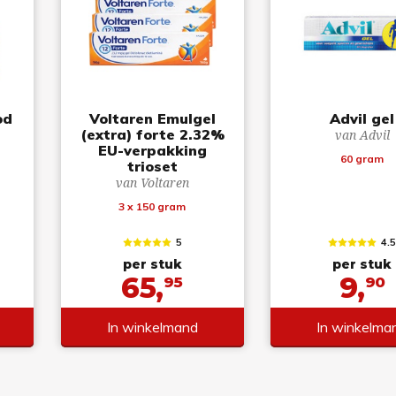
od
Voltaren Emulgel
Advil gel
(extra) forte 2.32%
van Advil
EU-verpakking
60 gram
trioset
van Voltaren
3 x 150 gram
5
4.
per stuk
per stuk
65,
9,
95
90
In winkelmand
In winkelma