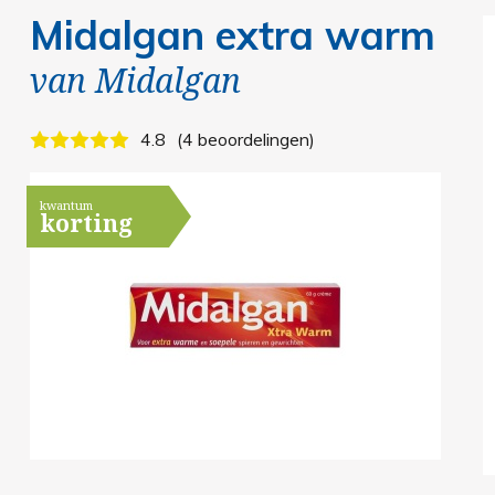
Midalgan extra warm
van
Midalgan
4.8
4 beoordelingen
kwantum
korting