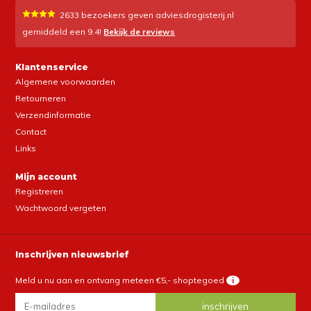
2633
bezoekers geven adviesdrogisterij.nl
gemiddeld een
9.4
!
Bekijk de reviews
Klantenservice
Algemene voorwaarden
Retourneren
Verzendinformatie
Contact
Links
Mijn account
Registreren
Wachtwoord vergeten
Inschrijven nieuwsbrief
Meld u nu aan en ontvang meteen €5,- shoptegoed
i