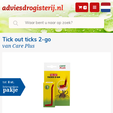
0
Tick out ticks 2-go
van
Care Plus
tot
8 st.
brievenbus
pakje