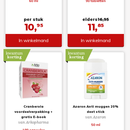
60 ml
90 tabletten
per stuk
elders
16,95
10,
11,
95
85
In winkelmand
In winkelmand
kwantum
kwantum
korting
korting
Cranberola
Azaron Anti muggen 20%
voordeelverpakking +
deet stick
van Azaron
gratis E-book
van Arkopharma
50 ml
180 capsules