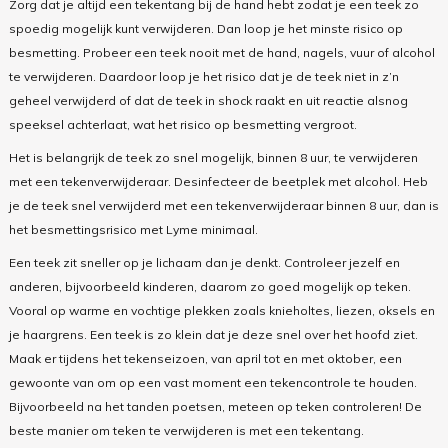
Zorg dat je altijd een tekentang bij de hand hebt zodat je een teek zo
spoedig mogelijk kunt verwijderen. Dan loop je het minste risico op
besmetting. Probeer een teek nooit met de hand, nagels, vuur of alcohol
te verwijderen. Daardoor loop je het risico dat je de teek niet in z’n
geheel verwijderd of dat de teek in shock raakt en uit reactie alsnog
speeksel achterlaat, wat het risico op besmetting vergroot.
Het is belangrijk de teek zo snel mogelijk, binnen 8 uur, te verwijderen
met een tekenverwijderaar. Desinfecteer de beetplek met alcohol. Heb
je de teek snel verwijderd met een tekenverwijderaar binnen 8 uur, dan is
het besmettingsrisico met Lyme minimaal.
Een teek zit sneller op je lichaam dan je denkt. Controleer jezelf en
anderen, bijvoorbeeld kinderen, daarom zo goed mogelijk op teken.
Vooral op warme en vochtige plekken zoals knieholtes, liezen, oksels en
je haargrens. Een teek is zo klein dat je deze snel over het hoofd ziet.
Maak er tijdens het tekenseizoen, van april tot en met oktober, een
gewoonte van om op een vast moment een tekencontrole te houden.
Bijvoorbeeld na het tanden poetsen, meteen op teken controleren! De
beste manier om teken te verwijderen is met een tekentang.