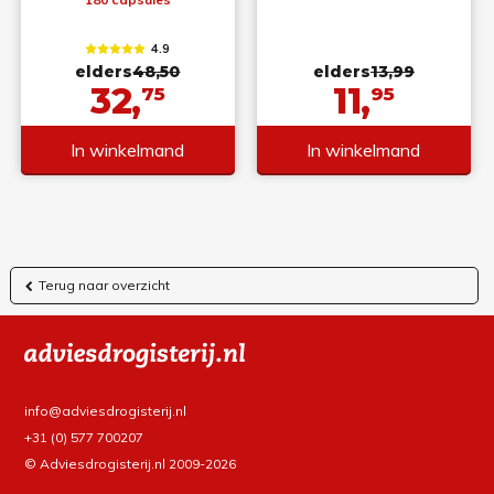
4.9
elders
48,50
elders
13,99
32,
11,
75
95
In winkelmand
In winkelmand
Terug naar overzicht
info@adviesdrogisterij.nl
+31 (0) 577 700207
© Adviesdrogisterij.nl 2009-2026