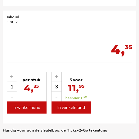
Inhoud
1 stuk
4,
35
+
+
per stuk
3 voor
4,
11,
1
3
35
95
-
-
10
bespaar 1,
In winkelmand
In winkelmand
Handig voor aan de sleutelbos: de Ticks-2-Go tekentang.