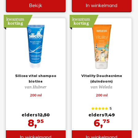
Bekijk
In winkelmand
kwantum
kwantum
korting
korting
Silicea vital shampoo
Vitality Douchecréme
biotine
(duindoorn)
van Hubner
van Weleda
200 ml
200 ml
5
elders
12,50
elders
7,49
8,
6,
95
75
In winkelmand
In winkelmand