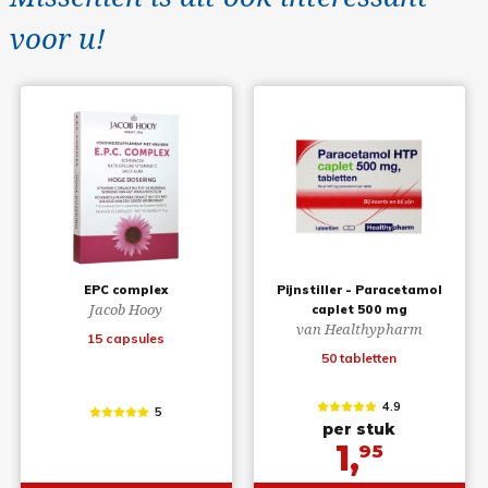
voor u!
EPC complex
Pijnstiller - Paracetamol
Jacob Hooy
caplet 500 mg
van Healthypharm
15 capsules
50 tabletten
4.9
5
per stuk
1,
95