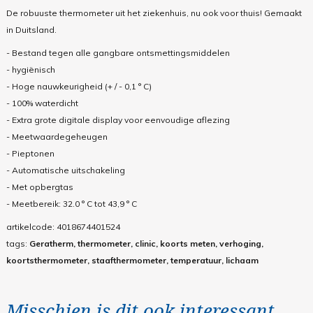
De robuuste thermometer uit het ziekenhuis, nu ook voor thuis! Gemaakt
in Duitsland.
- Bestand tegen alle gangbare ontsmettingsmiddelen
- hygiënisch
- Hoge nauwkeurigheid (+ / - 0,1 ° C)
- 100% waterdicht
- Extra grote digitale display voor eenvoudige aflezing
- Meetwaardegeheugen
- Pieptonen
- Automatische uitschakeling
- Met opbergtas
-
Meetbereik: 32.0 ° C tot 43,9 ° C
artikelcode:
4018674401524
tags:
Geratherm, thermometer, clinic, koorts meten, verhoging,
koortsthermometer, staafthermometer, temperatuur, lichaam
Misschien is dit ook interessant