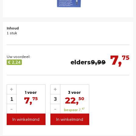
Inhoud
1 stuk
7,
75
Uw voordeel:
elders
9,99
€ 2,24
+
+
1 voor
3 voor
7,
22,
1
3
75
50
-
-
47
bespaar 7,
In winkelmand
In winkelmand