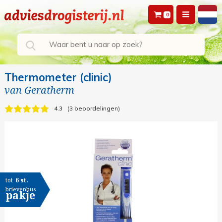
0
Thermometer (clinic)
van
Geratherm
4.3
3 beoordelingen
tot
6 st.
brievenbus
pakje