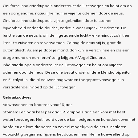
Cinuforce Inhalatiedruppels ondersteunt de luchtwegen en helpt om op
een aangename, natuurlijke manier vrijer te ademen door de neus.
Cinuforce Inhalatiedruppels zijn te gebruiken door te stomen,
bijvoorbeeld onder de douche, zodat je weer vrijer kunt ademen. De
functie van de neus is om de ingeademde lucht – elke minuut zo’n tien
liter – te zuiveren en te verwarmen. Zolang de neus vrij is, gaat dit
automatisch. Adem je door je mond, dan kun je verschijnselen als een
droge mond en een ‘leren’ tong krijgen. A.Vogel Cinuforce
Inhalatiedruppels ondersteunt de luchtwegen en helpt om vrijer te
ademen door de neus. Deze olie bevat onder andere Mentha piperita,
en Eucalyptus, die al eeuwenlang worden toegepast vanwege hun
verzachtende invloed op de luchtwegen.
Gebruiksadvies:
Volwassenen en kinderen vanaf 6 jaar:
Stomen: Een paar keer per dag 3-5 druppels aan een kom met heet
water toevoegen. Het hoofd over de kom buigen, een handdoek over het
hoofd en de kom draperen en zoveel mogelijk via de neus inhaleren.
Voorzichtig beginnen. Tijdens het douchen: een kleine hoeveelheid op