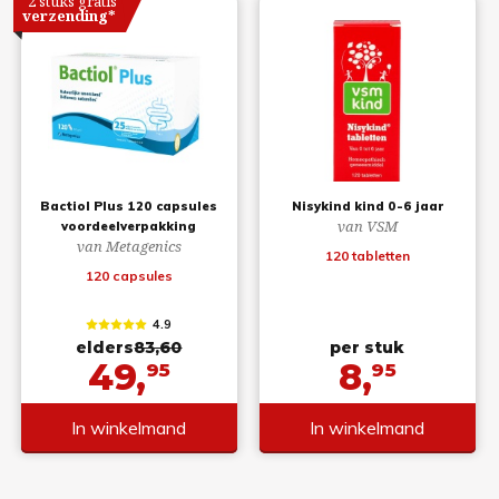
2 stuks gratis
verzending*
Bactiol Plus 120 capsules
Nisykind kind 0-6 jaar
van VSM
voordeelverpakking
van Metagenics
120 tabletten
120 capsules
4.9
elders
83,60
per stuk
49,
8,
95
95
In winkelmand
In winkelmand