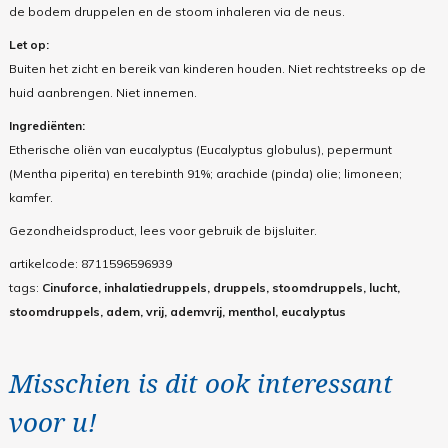
de bodem druppelen en de stoom inhaleren via de neus.
Let op:
Buiten het zicht en bereik van kinderen houden. Niet rechtstreeks op de
huid aanbrengen. Niet innemen.
Ingrediënten:
Etherische oliën van eucalyptus (Eucalyptus globulus), pepermunt
(Mentha piperita) en terebinth 91%; arachide (pinda) olie; limoneen;
kamfer.
Gezondheidsproduct, lees voor gebruik de bijsluiter.
artikelcode:
8711596596939
tags:
Cinuforce, inhalatiedruppels, druppels, stoomdruppels, lucht,
stoomdruppels, adem, vrij, ademvrij, menthol, eucalyptus
Misschien is dit ook interessant
voor u!