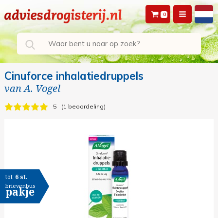
0
Cinuforce inhalatiedruppels
van
A. Vogel
5
1 beoordeling
tot
6 st.
brievenbus
pakje