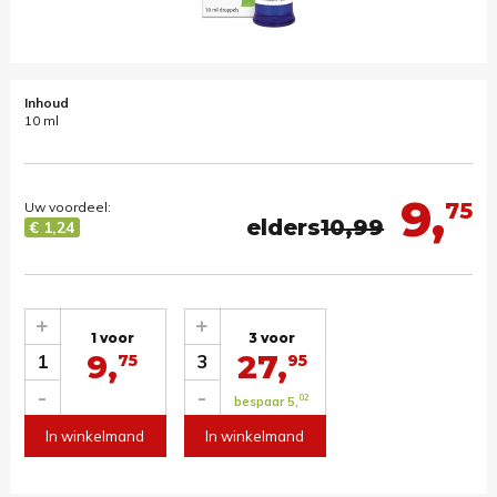
Inhoud
10 ml
9,
75
Uw voordeel:
elders
10,99
€ 1,24
+
+
1 voor
3 voor
9,
27,
1
3
75
95
-
-
02
bespaar 5,
In winkelmand
In winkelmand