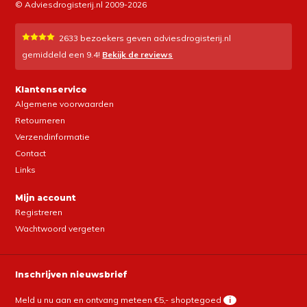
© Adviesdrogisterij.nl 2009-2026
2633
bezoekers geven adviesdrogisterij.nl
gemiddeld een
9.4
!
Bekijk de reviews
Klantenservice
Algemene voorwaarden
Retourneren
Verzendinformatie
Contact
Links
Mijn account
Registreren
Wachtwoord vergeten
Inschrijven nieuwsbrief
Meld u nu aan en ontvang meteen €5,- shoptegoed
i