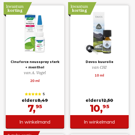
kwantum
kwantum
korting
korting
Cinuforce neusspray sterk
Davos kuurolie
van CHI
+ menthol
van A. Vogel
10 ml
20 ml
5
elders
8,49
elders
12,50
7,
10,
95
95
In winkelmand
In winkelmand