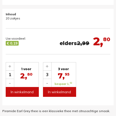
Inhoud
20 zakjes
2,
80
Uw voordeel:
elders
2,99
€ 0,19
+
+
1 voor
3 voor
2,
7,
1
3
80
95
-
-
02
bespaar 1,
In winkelmand
In winkelmand
Piramide Earl Grey thee is een klassieke thee met citrusachtige smaak.