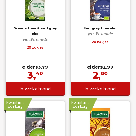
Groene thee & earl grey
Earl grey thee eko
van Piramide
eko
van Piramide
20 zakjes
20 zakjes
elders
3,79
elders
2,99
3,
2,
40
80
In winkelmand
In winkelmand
kwantum
kwantum
korting
korting