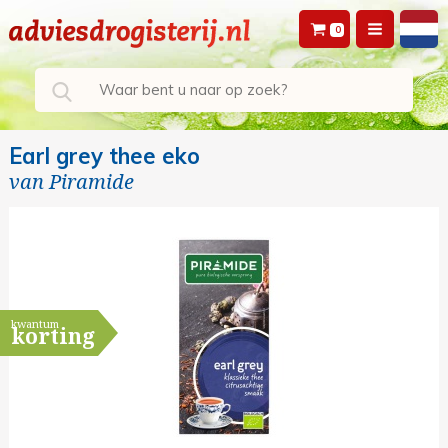
0
Earl grey thee eko
van
Piramide
kwantum
korting