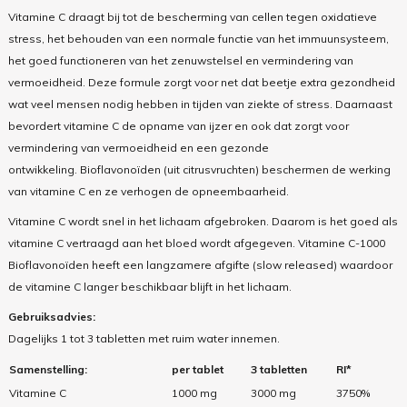
Vitamine C draagt bij tot de bescherming van cellen tegen oxidatieve
stress, het behouden van een normale functie van het immuunsysteem,
het goed functioneren van het zenuwstelsel en vermindering van
vermoeidheid. Deze formule zorgt voor net dat beetje extra gezondheid
wat veel mensen nodig hebben in tijden van ziekte of stress. Daarnaast
bevordert vitamine C de opname van ijzer en ook dat zorgt voor
vermindering van vermoeidheid en een gezonde
ontwikkeling. Bioflavonoïden (uit citrusvruchten) beschermen de werking
van vitamine C en ze verhogen de opneembaarheid.
Vitamine C wordt snel in het lichaam afgebroken. Daarom is het goed als
vitamine C vertraagd aan het bloed wordt afgegeven. Vitamine C-1000
Bioflavonoïden heeft een langzamere afgifte (slow released) waardoor
de vitamine C langer beschikbaar blijft in het lichaam.
Gebruiksadvies:
Dagelijks 1 tot 3 tabletten met ruim water innemen.
Samenstelling:
per tablet
3 tabletten
RI*
Vitamine C
1000 mg
3000 mg
3750%