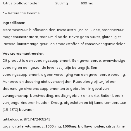
Citrus bioflavonoïden
200 mg
600 mg
* = Referentie Inname
Ingrediënten:
Ascorbinezuur, bioflavonoïden, microkristallijne cellulose, stearinezuur,
magnesiumstearaat, titanium dioxide. Bevat geen suiker, gluten, gist,
lactose, kunstmatige geur-, en smaakstoffen of conserveringsmiddelen.
Voorzorgsmaatregelen:
Dit product is een voedingssupplement. Een gevarieerde, evenwichtige
voeding en een gezonde levensstijl zijn belangrijk. Een
voedingssupplement is geen vervanging van een gevarieerde voeding.
Aanbevolen dosering niet overschrijden. Raadpleeg bij twijfel een
deskundige alvorens supplementen te gebruiken in geval van
zwangerschap, borstvoeding, medicijngebruik en ziekte. Buiten bereik
van jonge kinderen houden. Droog, afgesloten en bij kamertemperatuur
(15-25°C) bewaren.
artikelcode:
8717472405241
tags:
artelle, vitamine, c, 1000, mg, 1000mg, bioflavonoiden, citrus, time