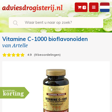
0
Vitamine C-1000 bioflavonoïden
van
Artelle
4.9
9 beoordelingen
kwantum
korting