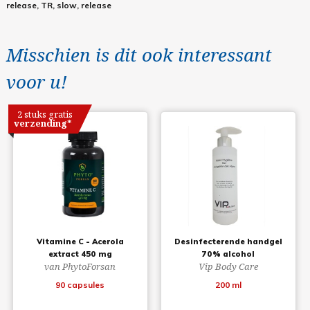
release, TR, slow, release
Misschien is dit ook interessant
voor u!
2 stuks gratis
verzending*
Vitamine C - Acerola
Desinfecterende handgel
extract 450 mg
70% alcohol
van PhytoForsan
Vip Body Care
90 capsules
200 ml