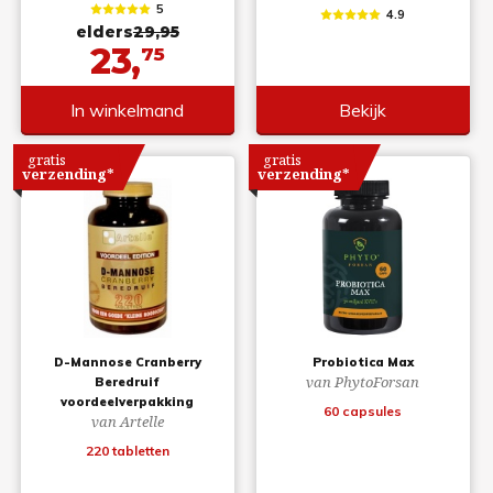
5
4.9
elders
29,95
23,
75
In winkelmand
Bekijk
gratis
gratis
verzending*
verzending*
D-Mannose Cranberry
Probiotica Max
van PhytoForsan
Beredruif
voordeelverpakking
60 capsules
van Artelle
220 tabletten