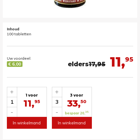
Inhoud
100 tabletten
11,
95
Uw voordeel:
elders
17,95
€ 6,00
+
+
1 voor
3 voor
11,
33,
1
3
95
50
-
-
35
bespaar 20,
In winkelmand
In winkelmand