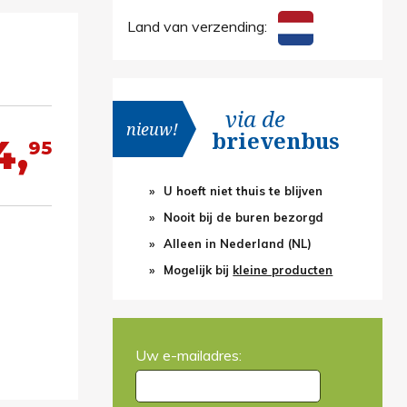
Land van verzending:
via de
nieuw!
brievenbus
4,
95
U hoeft niet thuis te blijven
Nooit bij de buren bezorgd
Alleen in Nederland (NL)
Mogelijk bij
kleine producten
Uw e-mailadres: