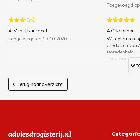
Toegevoegd op
A. Vlijm
| Nunspeet
A.C. Kooiman
Toegevoegd op 19-10-2020
Wij gebruiken 
producten van Ar
tevredenheid.
Toegevoegd op
t
Terug naar overzicht
Categori