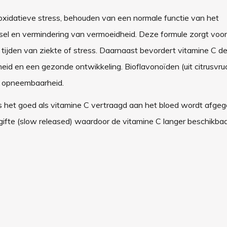
 oxidatieve stress, behouden van een normale functie van het
el en vermindering van vermoeidheid. Deze formule zorgt voor
tijden van ziekte of stress. Daarnaast bevordert vitamine C 
eid en een gezonde ontwikkeling. Bioflavonoïden (uit citrusvru
e opneembaarheid.
s het goed als vitamine C vertraagd aan het bloed wordt afge
te (slow released) waardoor de vitamine C langer beschikbaar 