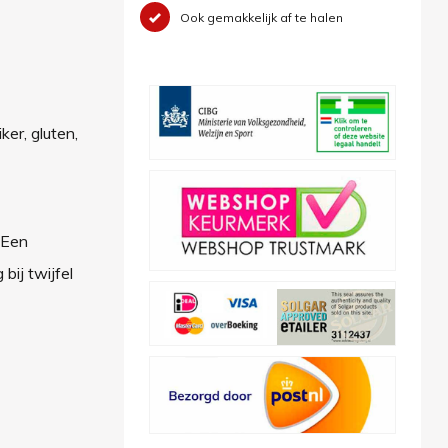
Ook gemakkelijk af te halen
ker, gluten,
 Een
ij twijfel