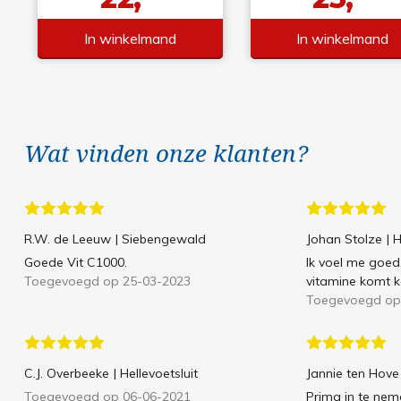
In winkelmand
In winkelmand
Wat vinden onze klanten?
R.W. de Leeuw
| Siebengewald
Johan Stolze
| 
Goede Vit C1000.
Ik voel me goed
Toegevoegd op 25-03-2023
vitamine komt k
Toegevoegd op
C.J. Overbeeke
| Hellevoetsluit
Jannie ten Hove
Toegevoegd op 06-06-2021
Prima in te nem