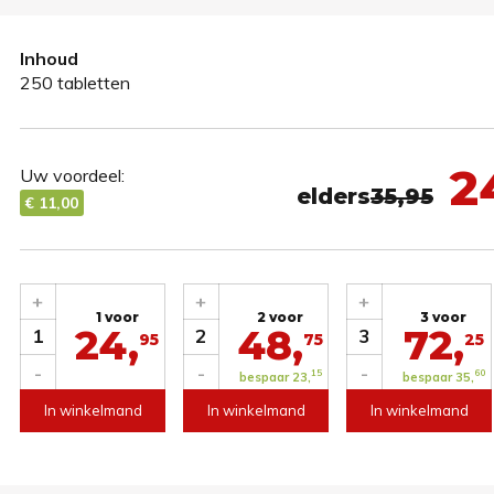
Inhoud
250 tabletten
2
Uw voordeel:
elders
35,95
€ 11,00
+
+
+
1 voor
2 voor
3 voor
24,
48,
72,
1
2
3
95
75
25
-
-
-
15
60
bespaar 23,
bespaar 35,
In winkelmand
In winkelmand
In winkelmand