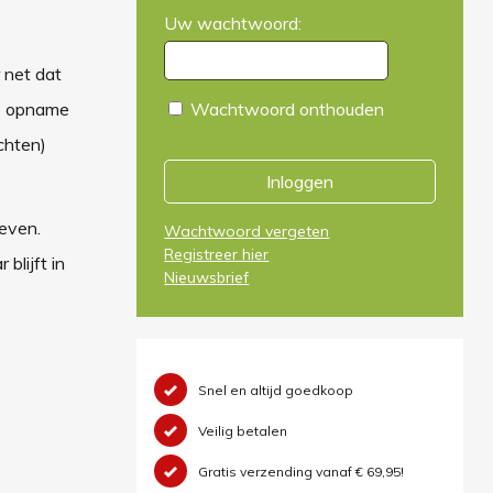
Uw wachtwoord:
 net dat
de opname
Wachtwoord onthouden
chten)
Inloggen
geven.
Wachtwoord vergeten
Registreer hier
blijft in
Nieuwsbrief
Snel en altijd goedkoop
Veilig betalen
Gratis verzending vanaf € 69,95!