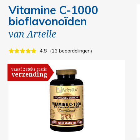
Vitamine C-1000
bioflavonoïden
van
Artelle
4.8
13 beoordelingen
vanaf 2 stuks gratis
verzending