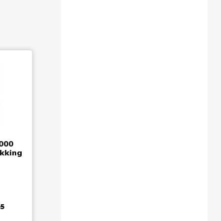
000
kking
s
95