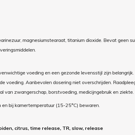
stearinezuur, magnesiumstearaat, titanium dioxide. Bevat geen sui
rveringsmiddelen.
enwichtige voeding en een gezonde levensstijl zijn belangrijk.
 voeding. Aanbevolen dosering niet overschrijden. Raadpleeg b
al van zwangerschap, borstvoeding, medicijngebruik en ziekte.
en en bij kamertemperatuur (15-25°C) bewaren.
iden, citrus, time release, TR, slow, release