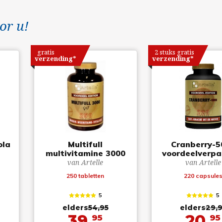
or u!
gratis
2 stuks gratis
verzending*
verzending*
ola
Multifull
Cranberry-5
multivitamine 3000
voordeelverpa
van Artelle
van Artelle
250 tabletten
220 capsule
5
5
elders
54,95
elders
29,
39,
20,
95
95