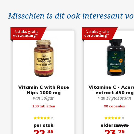
Misschien is dit ook interessant vo
2 stuks gratis
2 stuks gratis
verzending*
verzending*
Vitamin C with Rose
Vitamine C - Acer
Hips 1000 mg
extract 450 mg
van Solgar
van PhytoForsan
100 tabletten
90 capsules
5
5
per stuk
elders
29,95
22,
23,
35
75