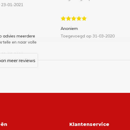
 23-01-2021
Anoniem
op advies meerdere
Toegevoegd op 31-03-2020
telle en naar volle
 02-05-2020
oon meer reviews
eën
Klantenservice