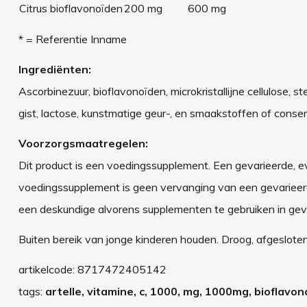
Citrus bioflavonoïden
200 mg
600 mg
* = Referentie Inname
Ingrediënten:
Ascorbinezuur, bioflavonoïden, microkristallijne cellulose, 
gist, lactose, kunstmatige geur-, en smaakstoffen of conse
Voorzorgsmaatregelen:
Dit product is een voedingssupplement. Een gevarieerde, ev
voedingssupplement is geen vervanging van een gevarieerde
een deskundige alvorens supplementen te gebruiken in gev
Buiten bereik van jonge kinderen houden. Droog, afgeslot
artikelcode:
8717472405142
tags:
artelle, vitamine, c, 1000, mg, 1000mg, bioflavono