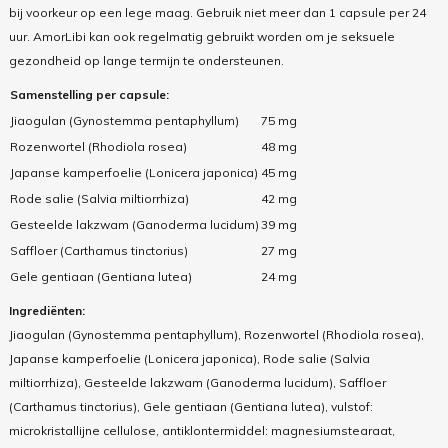
bij voorkeur op een lege maag. Gebruik niet meer dan 1 capsule per 24
uur. AmorLibi kan ook regelmatig gebruikt worden om je seksuele
gezondheid op lange termijn te ondersteunen.
Samenstelling per capsule:
Jiaogulan (Gynostemma pentaphyllum)
75 mg
Rozenwortel (Rhodiola rosea)
48 mg
Japanse kamperfoelie (Lonicera japonica)
45 mg
Rode salie (Salvia miltiorrhiza)
42 mg
Gesteelde lakzwam (Ganoderma lucidum)
39 mg
Saffloer (Carthamus tinctorius)
27 mg
Gele gentiaan (Gentiana lutea)
24 mg
Ingrediënten:
Jiaogulan (Gynostemma pentaphyllum), Rozenwortel (Rhodiola rosea),
Japanse kamperfoelie (Lonicera japonica), Rode salie (Salvia
miltiorrhiza), Gesteelde lakzwam (Ganoderma lucidum), Saffloer
(Carthamus tinctorius), Gele gentiaan (Gentiana lutea), vulstof:
microkristallijne cellulose, antiklontermiddel: magnesiumstearaat,