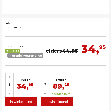
Inhoud
5 capsules
34,
95
Uw voordeel:
elders
44,95
€ 10,00
+ gratis verzending
+
+
1 voor
3 voor
34,
89,
1
3
95
25
-
-
60
bespaar 45,
In winkelmand
In winkelmand