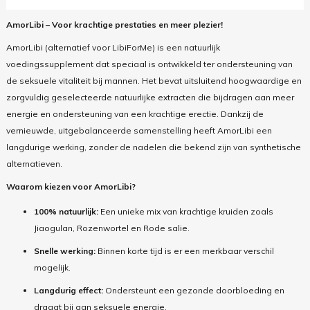
AmorLibi – Voor krachtige prestaties en meer plezier!
AmorLibi (alternatief voor LibiForMe) is een natuurlijk
voedingssupplement dat speciaal is ontwikkeld ter ondersteuning van
de seksuele vitaliteit bij mannen. Het bevat uitsluitend hoogwaardige en
zorgvuldig geselecteerde natuurlijke extracten die bijdragen aan meer
energie en ondersteuning van een krachtige erectie. Dankzij de
vernieuwde, uitgebalanceerde samenstelling heeft AmorLibi een
langdurige werking, zonder de nadelen die bekend zijn van synthetische
alternatieven.
Waarom kiezen voor AmorLibi?
100% natuurlijk:
Een unieke mix van krachtige kruiden zoals
Jiaogulan, Rozenwortel en Rode salie.
Snelle werking:
Binnen korte tijd is er een merkbaar verschil
mogelijk.
Langdurig effect:
Ondersteunt een gezonde doorbloeding en
draagt bij aan seksuele energie.