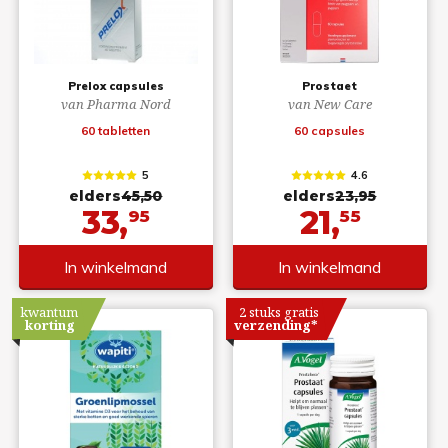
Prelox capsules
Prostaet
van Pharma Nord
van New Care
60 tabletten
60 capsules
5
4.6
elders
45,50
elders
23,95
33,
21,
95
55
In winkelmand
In winkelmand
kwantum
2 stuks gratis
korting
verzending*