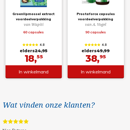
Groenlipmossel extract
Prostaforce capsules
voordeelverpakking
voordeelverpakking
van Wapiti
van A. Vogel
60 capsules
90 capsules
4.8
4.8
elders
24,95
elders
49,99
18,
38,
55
95
In winkelmand
In winkelmand
Wat vinden onze klanten?