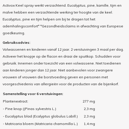
Activox Keel spray werkt verzachtend. Eucalyptus, pine, kamille, tijm en
malve hebben een verzachtende werking ter hoogte van de keel.
Eucalyptus, pine en tijm helpen om bij te dragen tot het
ademhalingscomfort* *Gezondheidsclaims in afwachting van Europese
goedkeuring.
Gebruiksadvies:
Volwassenen en kinderen vanaf 12 jaar. 2 verstuivingen 3 maal per dag.
Activeer het knopje op de flacon en draai de spuitkop. Schudden voor
gebruiik. Innemen onder toezicht van een volwassene. Niet toedienen
aan kinderen jonger dan 12 jaar. Niet aanbevolen voor zwangere
vrouwen of vrouwen die borstvoeding geven en personen met
voorgeschiedenis van allergieën voor de producten van de bijenkorf.
Samenstelling voor 6 verstuivingen:
Plantenextract:
277 mg
- Pine knop ((Pinas sylvestris L.)
2,3 mg
- Eucalyptus blad (Ecalyptus globulus Labill.)
2,3 mg
- Matricaria bloem (Matricaria chamomilla L.)
1,4 mg