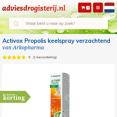
0
Activox Propolis keelspray verzachtend
van
Arkopharma
5
1 beoordeling
kwantum
korting