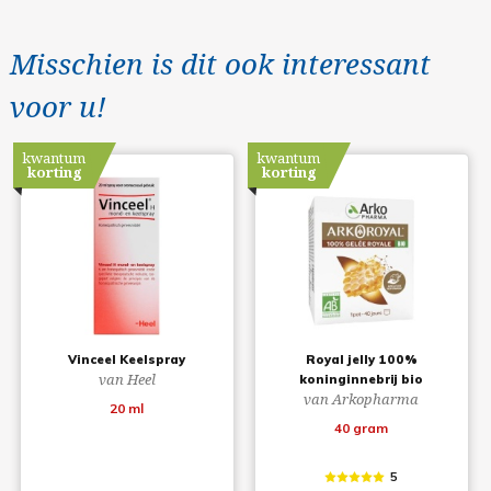
Misschien is dit ook interessant
voor u!
kwantum
kwantum
korting
korting
Vinceel Keelspray
Royal jelly 100%
van Heel
koninginnebrij bio
van Arkopharma
20 ml
40 gram
5