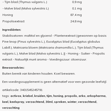
- Tijm blad (Thymus vulgaris L.)
0,9 mg
- Malve blad (Malva sylvestris L)
0,1 mg
Honing
87,4 mg
Propolisextract
24,8 mg
Ingrediënten:
Stabilisatoren: maltitol en glycerol - Plantenextract (gewonnen op basis
Pine knop (Pinus sylvestris L.), Eucalyptus blad (Eucalyptus globulus
Labill.), Matricaria bloem (Matricaria chamomilla L.), Tijm blad (Thymus
vulgaris L.), Malve blad (Malva sylvestris L.)] - Honing - Suiker - Propolis
extract - Natuurlijk munt aroma - Voedingszuur: citoenzuur.
Bewaaradvies:
Buiten bereik van kinderen houden. Koel bewaren.
Een voedingssupplement is geen alternatief voor een gezonde leefstijl.
artikelcode:
3401545245791
tags:
activox, kriebel, kruiden, tijm, honing, propolis, arko, arkopharma,
keel, keelspray, verzachtend, 30ml, spreken, winter, verzachtend,
verzachting