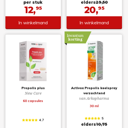
per stuk
elders
29,50
12,
20,
95
95
In winkelmand
In winkelmand
kwantum
korting
Propolis plus
Activox Propolis keelspray
New Care
verzachtend
van Arkopharma
60 capsules
30 ml
5
4.7
elders
10,75