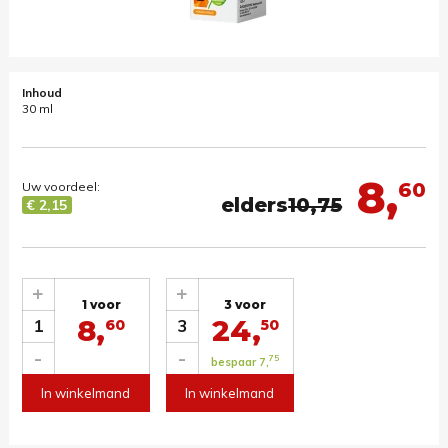
Inhoud
30 ml
8,
60
Uw voordeel:
elders
10,75
€ 2,15
+
+
1 voor
3 voor
8,
24,
1
3
60
50
-
-
75
bespaar 7,
In winkelmand
In winkelmand