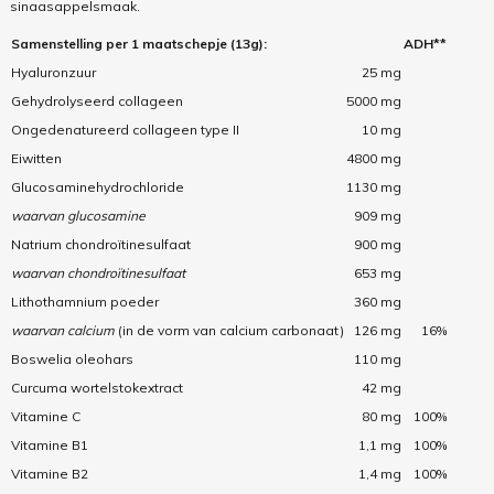
sinaasappelsmaak.
Samenstelling per 1 maatschepje (13g):
ADH**
Hyaluronzuur
25 mg
Gehydrolyseerd collageen
5000 mg
Ongedenatureerd collageen type II
10 mg
Eiwitten
4800 mg
Glucosaminehydrochloride
1130 mg
waarvan glucosamine
909 mg
Natrium chondroïtinesulfaat
900 mg
waarvan chondroïtinesulfaat
653 mg
Lithothamnium poeder
360 mg
waarvan calcium
(in de vorm van calcium carbonaat)
126 mg
16%
Boswelia oleohars
110 mg
Curcuma wortelstokextract
42 mg
Vitamine C
80 mg
100%
Vitamine B1
1,1 mg
100%
Vitamine B2
1,4 mg
100%