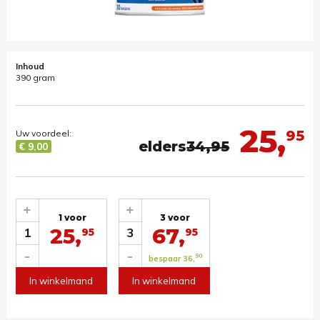
Inhoud
390 gram
25,
95
Uw voordeel:
elders
34,95
€ 9,00
+
+
1 voor
3 voor
25,
67,
1
3
95
95
-
-
90
bespaar 36,
In winkelmand
In winkelmand