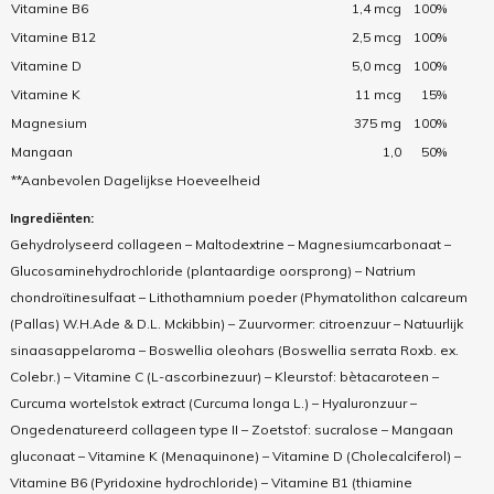
Vitamine B6
1,4 mcg
100%
Vitamine B12
2,5 mcg
100%
Vitamine D
5,0 mcg
100%
Vitamine K
11 mcg
15%
Magnesium
375 mg
100%
Mangaan
1,0
50%
**Aanbevolen Dagelijkse Hoeveelheid
Ingrediënten:
Gehydrolyseerd collageen – Maltodextrine – Magnesiumcarbonaat –
Glucosaminehydrochloride (plantaardige oorsprong) – Natrium
chondroïtinesulfaat – Lithothamnium poeder (Phymatolithon calcareum
(Pallas) W.H.Ade & D.L. Mckibbin) – Zuurvormer: citroenzuur – Natuurlijk
sinaasappelaroma – Boswellia oleohars (Boswellia serrata Roxb. ex.
Colebr.) – Vitamine C (L-ascorbinezuur) – Kleurstof: bètacaroteen –
Curcuma wortelstok extract (Curcuma longa L.) – Hyaluronzuur –
Ongedenatureerd collageen type II – Zoetstof: sucralose – Mangaan
gluconaat – Vitamine K (Menaquinone) – Vitamine D (Cholecalciferol) –
Vitamine B6 (Pyridoxine hydrochloride) – Vitamine B1 (thiamine