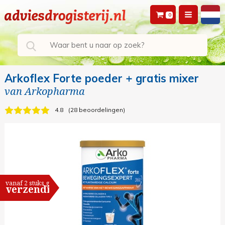
0
Arkoflex Forte poeder + gratis mixer
van
Arkopharma
4.8
28 beoordelingen
vanaf 2 stuks gratis
verzending