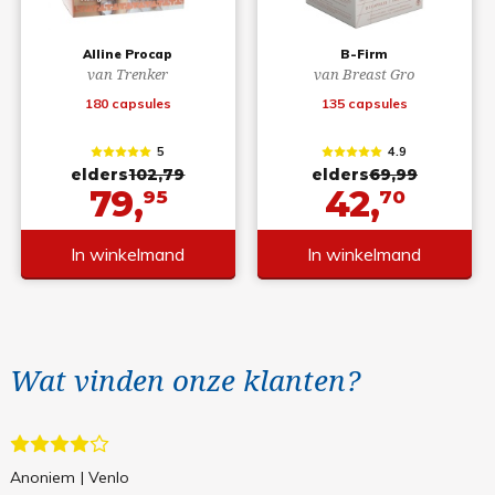
Alline Procap
B-Firm
van Trenker
van Breast Gro
180 capsules
135 capsules
5
4.9
elders
102,79
elders
69,99
79,
42,
95
70
In winkelmand
In winkelmand
Wat vinden onze klanten?
Anoniem
| Venlo