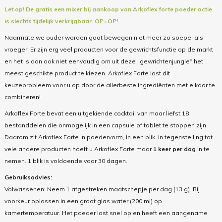
Let op! De gratis een mixer bij aankoop van Arkoflex forte poeder actie
is slechts tijdelijk verkrijgbaar.
OP=OP!
Naarmate we ouder worden gaat bewegen niet meer zo soepel als
vroeger. Er zijn erg veel producten voor de gewrichtsfunctie op de markt
en het is dan ook niet eenvoudig om uit deze “gewrichtenjungle“ het
meest geschikte product te kiezen. Arkoflex Forte lost dit
keuzeprobleem voor u op door de allerbeste ingrediënten met elkaar te
combineren!
Arkoflex Forte bevat een uitgekiende cocktail van maar liefst 18
bestanddelen die onmogelijk in een capsule of tablet te stoppen zijn.
Daarom zit Arkoflex Forte in poedervorm, in een blik. In tegenstelling tot
vele andere producten hoeft u Arkoflex Forte maar
1 keer per dag
in te
nemen. 1 blik is voldoende voor 30 dagen.
Gebruiksadvies:
Volwassenen: Neem 1 afgestreken maatschepje per dag (13 g). Bij
voorkeur oplossen in een groot glas water (200 ml) op
kamertemperatuur. Het poeder lost snel op en heeft een aangename