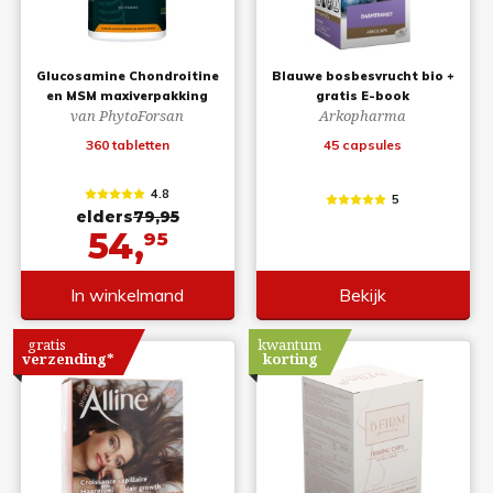
Glucosamine Chondroitine
Blauwe bosbesvrucht bio +
en MSM maxiverpakking
gratis E-book
van PhytoForsan
Arkopharma
360 tabletten
45 capsules
4.8
5
elders
79,95
54,
95
In winkelmand
Bekijk
gratis
kwantum
verzending*
korting