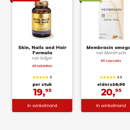
Skin, Nails and Hair
Membrasin omega
Formula
van Membrasin
van Solgar
60 capsules
60 tabletten
5
4.9
per stuk
elders
26,99
19,
20,
95
95
In winkelmand
In winkelmand