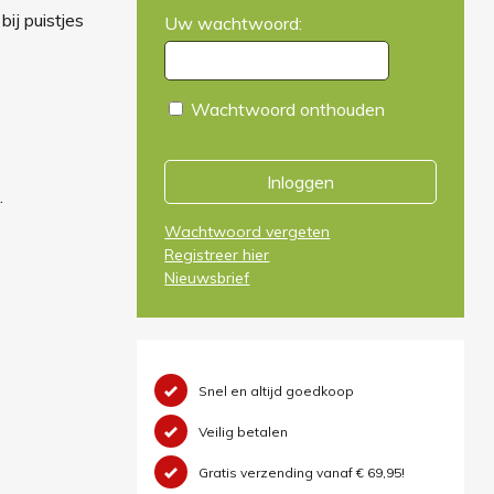
ij puistjes
Uw wachtwoord:
Wachtwoord onthouden
Inloggen
.
Wachtwoord vergeten
Registreer hier
Nieuwsbrief
Snel en altijd goedkoop
Veilig betalen
Gratis verzending vanaf € 69,95!