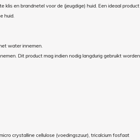
klis en brandnetel voor de (jeugdige) huid. Een ideaal product b
e huid.
 met water innemen.
nemen. Dit product mag indien nodig langdurig gebruikt worden
micro crystalline cellulose (voedingszuur), tricalcium fosfaat