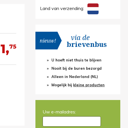
Land van verzending:
via de
nieuw!
brievenbus
1,
75
U hoeft niet thuis te blijven
Nooit bij de buren bezorgd
Alleen in Nederland (NL)
Mogelijk bij
kleine producten
Uw e-mailadres: