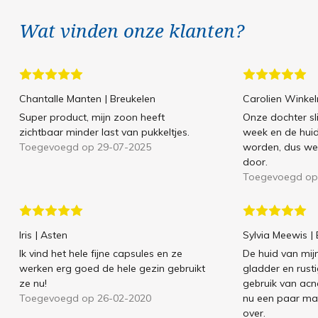
Wat vinden onze klanten?
Chantalle Manten
| Breukelen
Carolien Winke
Super product, mijn zoon heeft
Onze dochter sl
zichtbaar minder last van pukkeltjes.
week en de huid l
Toegevoegd op 29-07-2025
worden, dus we
door.
Toegevoegd op
Iris
| Asten
Sylvia Meewis
|
Ik vind het hele fijne capsules en ze
De huid van mijn
werken erg goed de hele gezin gebruikt
gladder en rust
ze nu!
gebruik van acn
Toegevoegd op 26-02-2020
nu een paar maa
over.