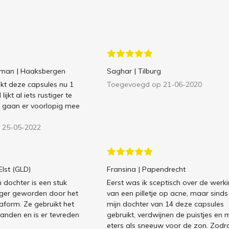
lman
| Haaksbergen
Saghar
| Tilburg
ikt deze capsules nu 1
Toegevoegd op 21-06-2020
ijkt al iets rustiger te
 gaan er voorlopig mee
 25-05-2022
 Elst (GLD)
Fransina
| Papendrecht
 dochter is een stuk
Eerst was ik sceptisch over de werk
iger geworden door het
van een pilletje op acne, maar sinds
aform. Ze gebruikt het
mijn dochter van 14 deze capsules
nden en is er tevreden
gebruikt, verdwijnen de puistjes en 
eters als sneeuw voor de zon. Zodr