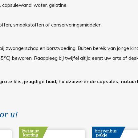
, capsulewand: water, gelatine.
stoffen, smaakstoffen of conserveringsmiddelen.
 bij zwangerschap en borstvoeding. Buiten bereik van jonge kin
C) bewaren. Raadpleeg bij twijfel altijd eerst uw arts of des
ote klis, jeugdige huid, huidzuiverende capsules, natuurli
or u!
kwantum
brievenbus
korting
pakje