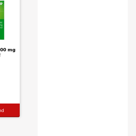
500 mg
l
nd