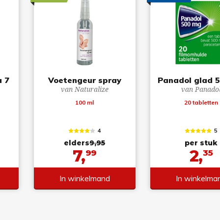
 7
Voetengeur spray
Panadol glad 
van Naturalize
van Panado
100 ml
20 tabletten
4
5
elders
9,95
per stuk
7,
2,
99
35
In winkelmand
In winkelma