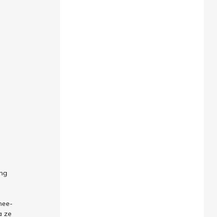
ing
mee-
a ze