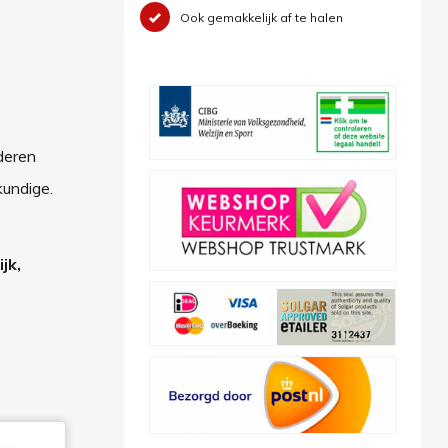
Ook gemakkelijk af te halen
deren
kundige.
jk,