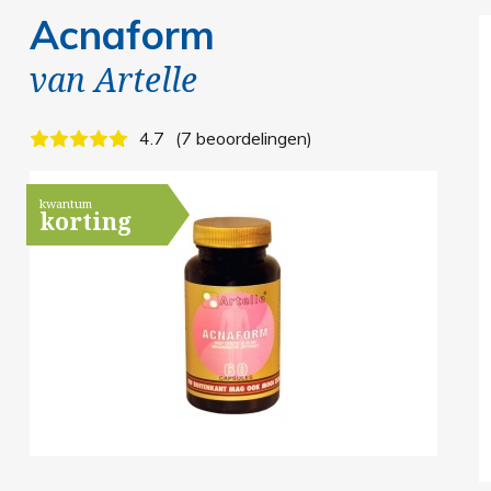
Acnaform
van
Artelle
4.7
7 beoordelingen
kwantum
korting