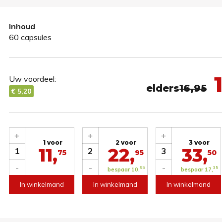
Inhoud
60 capsules
1
Uw voordeel:
elders
16,95
€ 5,20
+
+
+
1 voor
2 voor
3 voor
11,
22,
33,
1
2
3
75
95
50
-
-
-
95
35
bespaar 10,
bespaar 17,
In winkelmand
In winkelmand
In winkelmand