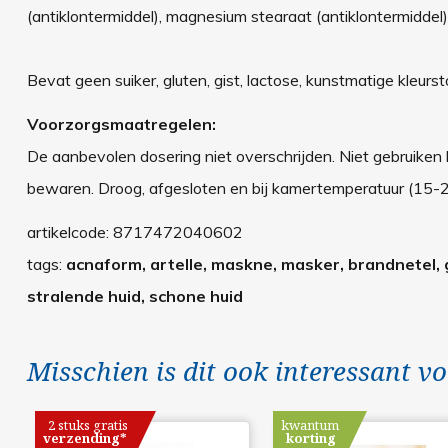
(antiklontermiddel), magnesium stearaat (antiklontermiddel)
Bevat geen suiker, gluten, gist, lactose, kunstmatige kleur
Voorzorgsmaatregelen:
De aanbevolen dosering niet overschrijden. Niet gebruiken
bewaren. Droog, afgesloten en bij kamertemperatuur (15-25°
artikelcode:
8717472040602
tags:
acnaform, artelle, maskne, masker, brandnetel, gr
stralende huid, schone huid
Misschien is dit ook interessant vo
2 stuks gratis
kwantum
verzending*
korting