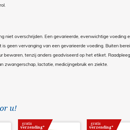
ol.
ng niet overschrijden. Een gevarieerde, evenwichtige voeding 
t is geen vervanging van een gevarieerde voeding. Buiten bere
r bewaren, tenzij anders geadviseerd op het etiket. Raadplee
n zwangerschap, lactatie, medicijngebruik en ziekte.
or u!
gratis
gratis
verzending*
verzending*