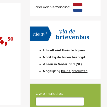
Land van verzending:
via de
nieuw!
brievenbus
4,
50
U hoeft niet thuis te blijven
Nooit bij de buren bezorgd
Alleen in Nederland (NL)
Mogelijk bij
kleine producten
Uw e-mailadres: