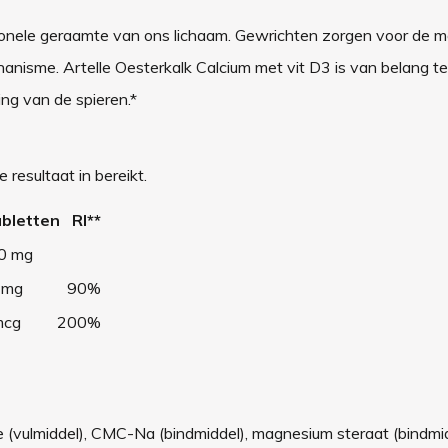
onele geraamte van ons lichaam. Gewrichten zorgen voor de mo
nisme. Artelle Oesterkalk Calcium met vit D3 is van belang te
ng van de spieren.*
resultaat in bereikt.
abletten RI**
0 mg
0 mg 90%
 mcg 200%
ose (vulmiddel), CMC-Na (bindmiddel), magnesium steraat (bindmid