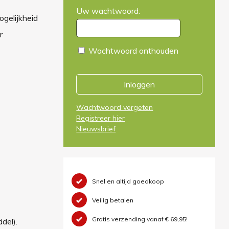
Uw wachtwoord:
gelijkheid
r
Wachtwoord onthouden
Inloggen
Wachtwoord vergeten
Registreer hier
Nieuwsbrief
Snel en altijd goedkoop
Veilig betalen
Gratis verzending vanaf € 69,95!
del).