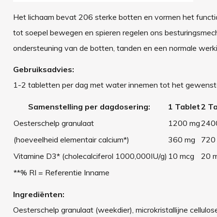
Het lichaam bevat 206 sterke botten en vormen het functi
tot soepel bewegen en spieren regelen ons besturingsmecha
ondersteuning van de botten, tanden en een normale werki
Gebruiksadvies:
1-2 tabletten per dag met water innemen tot het gewenste 
Samenstelling per dagdosering:
1 Tablet
2 T
Oesterschelp granulaat
1200 mg
240
(hoeveelheid elementair calcium*)
360 mg
72
Vitamine D3* (cholecalciferol 1000,000IU/g)
10 mcg
20
**% RI = Referentie Inname
Ingrediënten:
Oesterschelp granulaat (weekdier), microkristallijne cellul