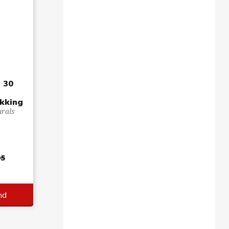
a 30
kking
urals
95
nd