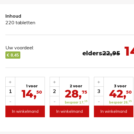
Inhoud
220 tabletten
1
Uw voordeel:
elders
22,95
€ 8,45
+
+
+
1 voor
2 voor
3 voor
14,
28,
42,
1
2
3
50
75
50
-
-
-
15
35
bespaar 17,
bespaar 26,
In winkelmand
In winkelmand
In winkelmand