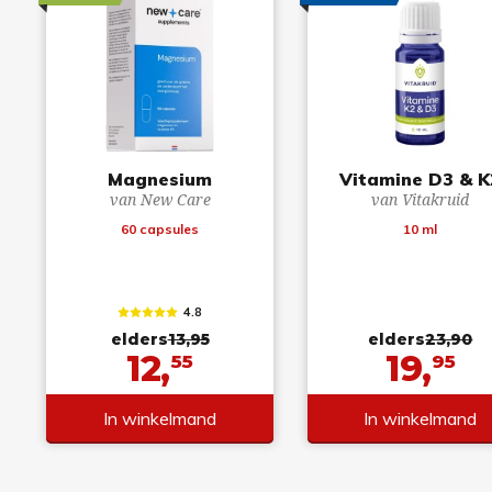
Magnesium
Vitamine D3 & K
van New Care
van Vitakruid
60 capsules
10 ml
4.8
elders
13,95
elders
23,90
12,
19,
55
95
In winkelmand
In winkelmand