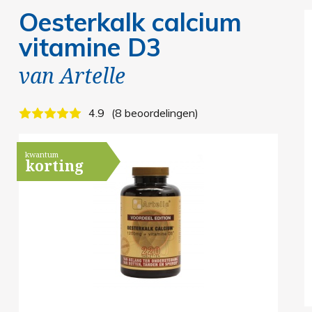
Oesterkalk calcium
vitamine D3
van
Artelle
4.9
8 beoordelingen
kwantum
korting