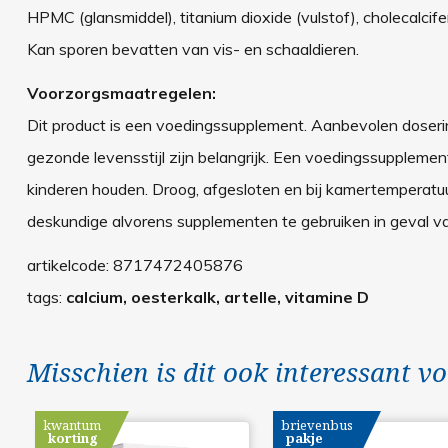
HPMC (glansmiddel), titanium dioxide (vulstof), cholecalcifer
Kan sporen bevatten van vis- en schaaldieren.
Voorzorgsmaatregelen:
Dit product is een voedingssupplement. Aanbevolen doseri
gezonde levensstijl zijn belangrijk. Een voedingssupplemen
kinderen houden. Droog, afgesloten en bij kamertemperatuu
deskundige alvorens supplementen te gebruiken in geval va
artikelcode:
8717472405876
tags:
calcium, oesterkalk, artelle, vitamine D
Misschien is dit ook interessant vo
kwantum
brievenbus
korting
pakje