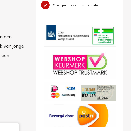
Ook gemakkelijk af te halen
en een
ik van jonge
g een