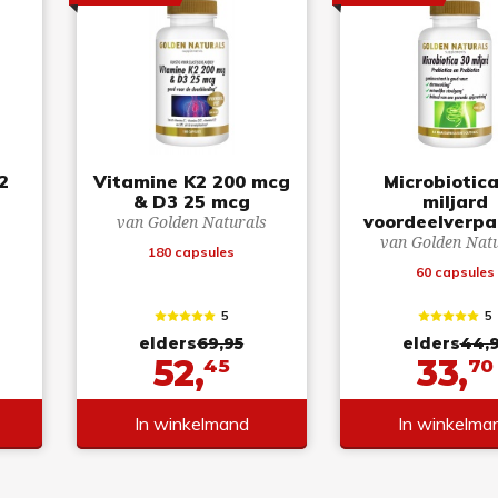
2
Vitamine K2 200 mcg
Microbiotic
& D3 25 mcg
miljard
voordeelverpa
van Golden Naturals
van Golden Nat
180 capsules
60 capsules
5
5
elders
69,95
elders
44,
52,
33,
45
70
In winkelmand
In winkelma