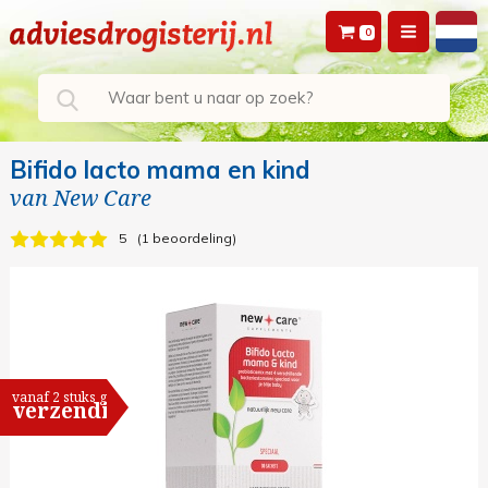
0
Bifido lacto mama en kind
van
New Care
5
1 beoordeling
vanaf 2 stuks gratis
verzending