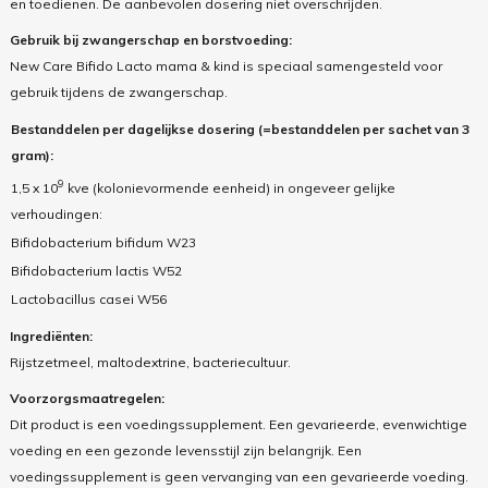
en toedienen. De aanbevolen dosering niet overschrijden.
Gebruik bij zwangerschap en borstvoeding:
New Care Bifido Lacto mama & kind is speciaal samengesteld voor
gebruik tijdens de zwangerschap.
Bestanddelen per dagelijkse dosering (=bestanddelen per sachet van 3
gram):
9
1,5 x 10
kve (kolonievormende eenheid) in ongeveer gelijke
verhoudingen:
Bifidobacterium bifidum W23
Bifidobacterium lactis W52
Lactobacillus casei W56
Ingrediënten:
Rijstzetmeel, maltodextrine, bacteriecultuur.
Voorzorgsmaatregelen:
Dit product is een voedingssupplement. Een gevarieerde, evenwichtige
voeding en een gezonde levensstijl zijn belangrijk. Een
voedingssupplement is geen vervanging van een gevarieerde voeding.