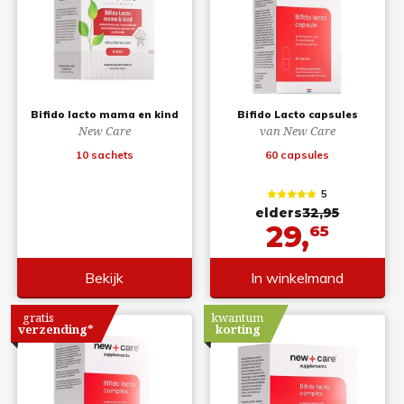
Bifido lacto mama en kind
Bifido Lacto capsules
New Care
van New Care
10 sachets
60 capsules
5
elders
32,95
29,
65
Bekijk
In winkelmand
gratis
kwantum
verzending*
korting