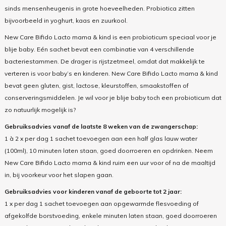
sinds mensenheugenis in grote hoeveelheden.
Probiotica
zitten
bijvoorbeeld in yoghurt, kaas en zuurkool.
New Care
Bifido
Lacto
mama & kind is een
probioticum
speciaal voor je
blije baby. Eén sachet bevat een combinatie van 4 verschillende
bacteriestammen. De drager is rijstzetmeel, omdat dat makkelijk te
verteren is voor baby’s en kinderen.
New Care
Bifido
Lacto
mama & kind
bevat geen gluten, gist, lactose, kleurstoffen, smaakstoffen of
conserveringsmiddelen. Je wil voor je blije baby toch een
probioticum
dat
zo natuurlijk mogelijk is?
Gebruiksadvies vanaf de laatste 8 weken van de zwangerschap:
1 à 2 x per dag 1 sachet toevoegen aan een half glas lauw water
(100ml), 10 minuten laten staan, goed doorroeren en opdrinken. Neem
New Care Bifido Lacto mama & kind ruim een uur voor of na de maaltijd
in, bij voorkeur voor het slapen gaan.
Gebruiksadvies voor kinderen vanaf de geboorte tot 2 jaar:
1 x per dag 1 sachet toevoegen aan opgewarmde flesvoeding of
afgekolfde borstvoeding, enkele minuten laten staan, goed doorroeren