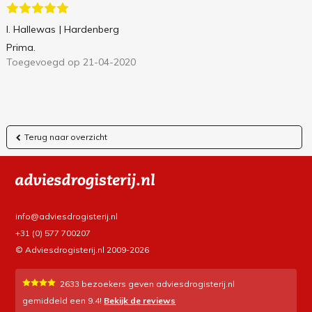
I. Hallewas
| Hardenberg
Prima.
Toegevoegd op 21-04-2020
Terug naar overzicht
info@adviesdrogisterij.nl
+31 (0) 577 700207
© Adviesdrogisterij.nl 2009-2026
2633
bezoekers geven adviesdrogisterij.nl
gemiddeld een
9.4
!
Bekijk de reviews