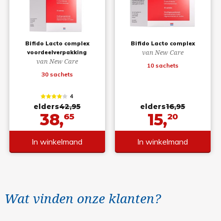
Bifido Lacto complex
Bifido Lacto complex
van New Care
voordeelverpakking
van New Care
10 sachets
30 sachets
4
elders
42,95
elders
16,95
38,
15,
65
20
In winkelmand
In winkelmand
Wat vinden onze klanten?