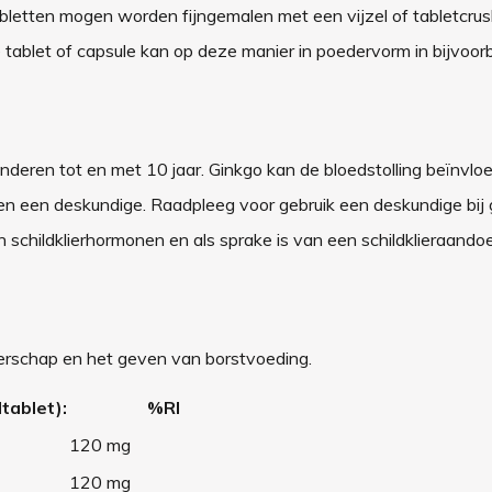
abletten mogen worden fijngemalen met een vijzel of tabletcrus
ablet of capsule kan op deze manier in poedervorm in bijvoor
nderen tot en met 10 jaar. Ginkgo kan de bloedstolling beïnvlo
en een deskundige. Raadpleeg voor gebruik een deskundige bij ge
an schildklierhormonen en als sprake is van een schildklieraando
gerschap en het geven van borstvoeding.
tablet):
%RI
120 mg
120 mg