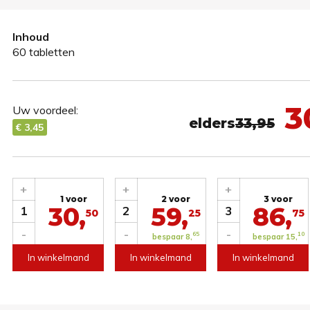
Inhoud
60 tabletten
3
Uw voordeel:
elders
33,95
€ 3,45
+
+
+
1 voor
2 voor
3 voor
30,
59,
86,
1
2
3
50
25
75
-
-
-
65
10
bespaar 8,
bespaar 15,
In winkelmand
In winkelmand
In winkelmand