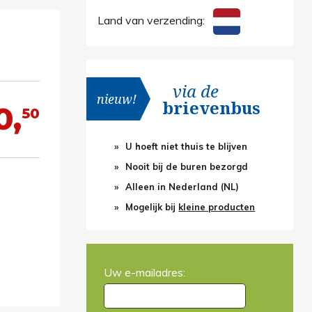
Land van verzending:
via de
nieuw!
brievenbus
0,
50
U hoeft niet thuis te blijven
Nooit bij de buren bezorgd
Alleen in Nederland (NL)
Mogelijk bij
kleine producten
Uw e-mailadres: