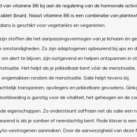
an vitamine B6 bij aan de regulering van de hormonale activit
tablet (bruin). Naast vitamine B6 is een combinatie van plantex
ns is geschikt voor vegetariërs en veganisten.
jn stoffen die het aanpassingsvermogen van je lichaam én g
e omstandigheden. Zo zijn adaptogenen opbeurend bij ups en 
om alert te blijven, zijn rustgevend en helpen ontspannen in s
truatie. Het helpt als je prikkelbaar bent vóór de menstruatie, 
 ongemakken rondom de menstruatie. Salie helpt tevens bij
telijk transpireren, opvliegers en prikkelbare gevoelens. Ginkg
orbloeding is gunstig voor de vitaliteit, het geheugen en de co
 eigenschappen. Zo ondersteunt saffraan net als salie een 
urend is als je somber of neerslachtig bent. Rode klaver is ee
ie fyto-oestrogenen aanmaken. Door de aanwezigheid van deze 