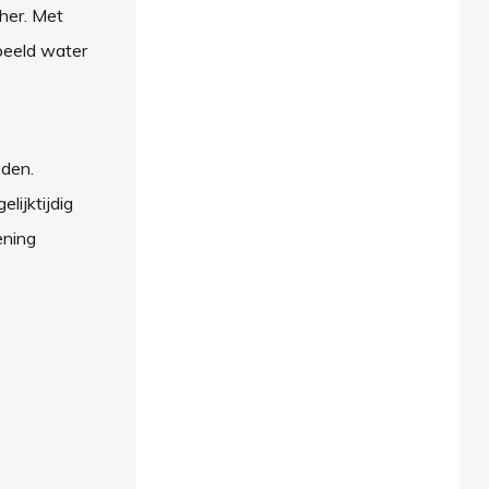
her. Met
beeld water
eden.
lijktijdig
ening