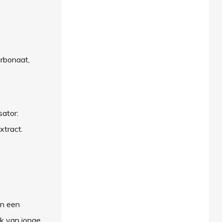
arbonaat,
sator:
an extract.
en een
ik van jonge