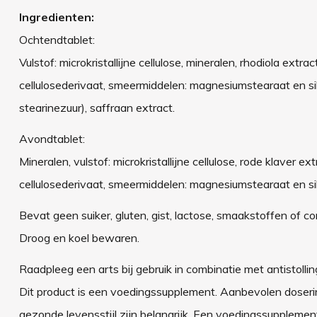
Ingredienten:
Ochtendtablet:
Vulstof: microkristallijne cellulose, mineralen, rhodiola extrac
cellulosederivaat, smeermiddelen: magnesiumstearaat en sil
stearinezuur), saffraan extract.
Avondtablet:
Mineralen, vulstof: microkristallijne cellulose, rode klaver ext
cellulosederivaat, smeermiddelen: magnesiumstearaat en s
Bevat geen suiker, gluten, gist, lactose, smaakstoffen of c
Droog en koel bewaren.
Raadpleeg een arts bij gebruik in combinatie met antistoll
Dit product is een voedingssupplement. Aanbevolen doseri
gezonde levensstijl zijn belangrijk. Een voedingssupplemen