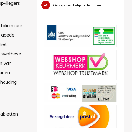
opvliegers
Ook gemakkelijk af te halen
 foliumzuur
n goede
 het
e synthese
en van
ur en
dhouding
Tabletten