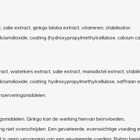
t, salie extract, ginkgo biloba extract, vitaminen, stabilisator:
iciumdioxide, coating (hydroxypropylmethylcellulose, calcium c
ract, waterkers extract, salie extract, mariadistel extract, stabili
iliciumdioxide, coating: hydroxypropylmethylcellulose, saffra
onserveringsmiddelen.
ingsmiddelen. Ginkgo kan de werking hiervan beïnvloeden
.
ng niet overschrijden. Een gevarieerde, evenwichtige voeding 
t is geen vervanging van een gevarieerde voeding. Buiten bere