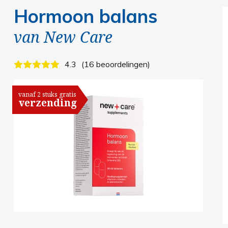
Hormoon balans
van
New Care
4.3
16 beoordelingen
vanaf 2 stuks gratis
verzending