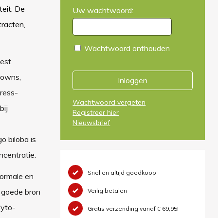
eit. De
Uw wachtwoord:
tracten,
Wachtwoord onthouden
eest
downs,
Inloggen
tress-
Wachtwoord vergeten
bij
Registreer hier
Nieuwsbrief
o biloba is
ncentratie.
Snel en altijd goedkoop
normale en
Veilig betalen
n goede bron
fyto-
Gratis verzending vanaf € 69,95!