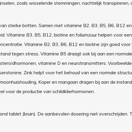
nselen, zoals wisselende stemmingen, nachtelijk transpireren, 
van sterke botten. Samen met vitamine B2, B3, B5, B6, B12 en
eid. Vitamine B3, B5, B12, biotine en foliumzuur helpen voor ee
ncentratie. Vitamine B2, B3, B6, B12 en biotine zijn goed voor
stand tegen stress. Vitamine B5 draagt ook bij aan een normal
steroïdhormonen, vitamine D en neurotransmitters. Voorbeeld
 serotonine. Zink helpt voor het behoud van een normale structu
hormoonhuishouding. Koper en mangaan dragen bij aan de instan
el voor de productie van schildklierhormonen.
nd tablet (bruin). De aanbevolen dosering niet overschrijden. 