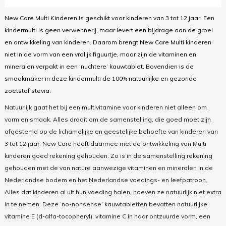
New Care Multi Kinderen is geschikt voor kinderen van 3 tot 12 jaar. Een
kindermulti is geen verwennerij, maar levert een bijdrage aan de groei
en ontwikkeling van kinderen. Daarom brengt New Care Multi kinderen
niet in de vorm van een vrolijk figuurtje, maar zijn de vitaminen en
mineralen verpakt in een ‘nuchtere’ kauwtablet. Bovendien is de
smaakmaker in deze kindermulti de 100% natuurlijke en gezonde
zoetstof stevia.
Natuurlijk gaat het bij een multivitamine voor kinderen niet alleen om
vorm en smaak. Alles draait om de samenstelling, die goed moet zijn
afgestemd op de lichamelijke en geestelijke behoefte van kinderen van
3 tot 12 jaar. New Care heeft daarmee met de ontwikkeling van Multi
kinderen goed rekening gehouden. Zo is in de samenstelling rekening
gehouden met de van nature aanwezige vitaminen en mineralen in de
Nederlandse bodem en het Nederlandse voedings- en leefpatroon.
Alles dat kinderen al uit hun voeding halen, hoeven ze natuurlijk niet extra
in te nemen. Deze ‘no-nonsense’ kauwtabletten bevatten natuurlijke
vitamine E (d-alfa-tocopheryl), vitamine C in haar ontzuurde vorm, een