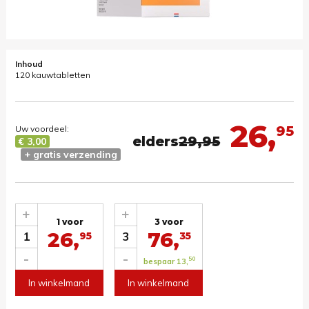
Inhoud
120 kauwtabletten
26,
95
Uw voordeel:
elders
29,95
€ 3,00
+ gratis verzending
+
+
1 voor
3 voor
26,
76,
1
3
95
35
-
-
50
bespaar 13,
In winkelmand
In winkelmand