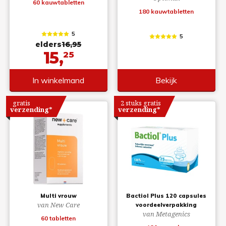
60 kauwtabletten
180 kauwtabletten
5
5
elders
16,95
15,
25
In winkelmand
Bekijk
gratis
2 stuks gratis
verzending*
verzending*
Multi vrouw
Bactiol Plus 120 capsules
van New Care
voordeelverpakking
van Metagenics
60 tabletten