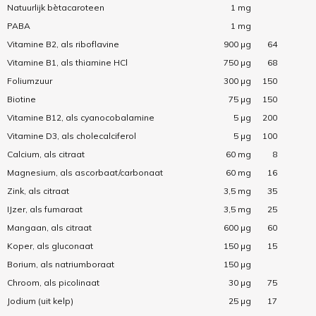
Natuurlijk bètacaroteen
1 mg
PABA
1 mg
Vitamine B2, als riboflavine
900 µg
64
Vitamine B1, als thiamine HCl
750 µg
68
Foliumzuur
300 µg
150
Biotine
75 µg
150
Vitamine B12, als cyanocobalamine
5 µg
200
Vitamine D3, als cholecalciferol
5 µg
100
Calcium, als citraat
60 mg
8
Magnesium, als ascorbaat/carbonaat
60 mg
16
Zink, als citraat
3,5 mg
35
IJzer, als fumaraat
3,5 mg
25
Mangaan, als citraat
600 µg
60
Koper, als gluconaat
150 µg
15
Borium, als natriumboraat
150 µg
Chroom, als picolinaat
30 µg
75
Jodium (uit kelp)
25 µg
17