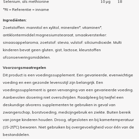
Selenium, als methionine
10 µg
18
*RI = Referentie = inname
Ingrediënten:
Zoetstoffen: mannitol en xylitol, mineralen*, vitaminen*,
antiklontermiddel:magnesiumstearaat, smaakversterker:
sinaasappelaroma, zoetstof: stevia, vulstof: siliciumdioxide. Multi
kinderen bevat geen gluten, gist, lactose, kleurstoffen
ofconserveringsmiddelen.
Voorzorgsmaatregelen
Dit product is een voedingssupplement. Een gevarieerde, evenwichtige
voeding en een gezonde levensstijl zijn belangrijk. Een
voedingssupplement is geen vervanging van een gevarieerde voeding.
Aanbevolen dosering niet overschrijden. Raadpleeg bij twijfel een
deskundige alvorens supplementen te gebruiken in geval van
zwangerschap, borstvoeding, medicijngebruik en ziekte. Buiten bereik
van jonge kinderen houden. Droog, afgesloten en bij kamertemperatuur
(15-25°C) bewaren. Niet gebruiken bij overgevoeligheid voor één van de
bestanddelen.