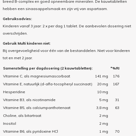
breed B-complex en goed opneembare mineralen. De kauwtabletten
hebben een sinaasappelsmaak en zijn vrij van aspartaam.
Gebruiksadvies:
Kinderen vanaf 3 jaar: 2 x per dag 1 tablet. De aanbevolen dosering niet
overschrijden.
Gebruik Multi kinderen niet:
Bij overgevoeligheid voor één van de bestanddelen. Niet voor kinderen
tot en met 2 jaar.
Samenstelling per dagdosering (2 kauwtabletten):
*%RI
Vitamine C, als magnesiumascorbaat
141 mg
176
Vitamine E, natuurlijk (d-alfa-tocopheryl succinaat)
20 mg
167
Hesperidine
10 mg
Vitamine B3, als nicotinamide
5 mg
31
Vitamine B5, als calciumpanthotenaat
3,8 mg
63
Choline, als bitartraat
2 mg
Inositol
2 mg
Vitamine B6, als pyridoxine HCl
1 mg
70