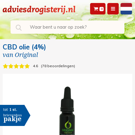
0
CBD olie (4%)
van
Original
4.6
78 beoordelingen
tot
1 st.
brievenbus
pakje