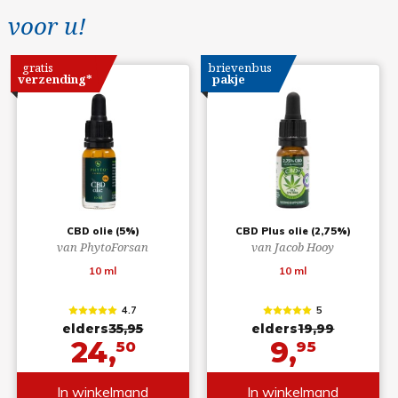
voor u!
gratis
brievenbus
verzending*
pakje
CBD olie (5%)
CBD Plus olie (2,75%)
van PhytoForsan
van Jacob Hooy
10 ml
10 ml
4.7
5
elders
35,95
elders
19,99
24,
9,
50
95
In winkelmand
In winkelmand