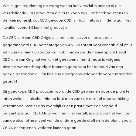
We krijgen regelmatig de vraag wat nu het verschil is tussen al die
verschillende CBD producten die er te koop zijn. Een heleboel mensen
denken namelijk dat CBD gewoon CBD is. Nou, niets is minder waar. Het
kwaliteitsverschil kan heel groot zijn.
De CBD olie van CBD Original is een zeer zuiver en bevat een
gegarandeerd CBD percentage van 4%. CBD staat voor cannabidiol en is
één van de ruim 60 soorten cannabinoïden die de hennepplant bevat.
CBD olie van Original werkt niet geestverruimend, maar is volgens
diverse wetenschappelijke bronnen goed voor het behoud van een
goede gezondheid. Eén flesje is doorgaans voldoende voor 2 maanden
gebruik!
Bij goedkope CBD producten wordt de CBD gewonnen door de plant te
laten weken in alcohol. Hierna laat men vaak de alcohol door verhitting
verdampen. Wat er dan overblijft is een pasta met een bepaald
percentage aan CBD. Maar wat men niet vertelt, is dat door het verhitten
van de alcohol heel veel van de andere goede stoffen in de plant, zoals
CBDA en terpenen, verloren kunnen gaan.