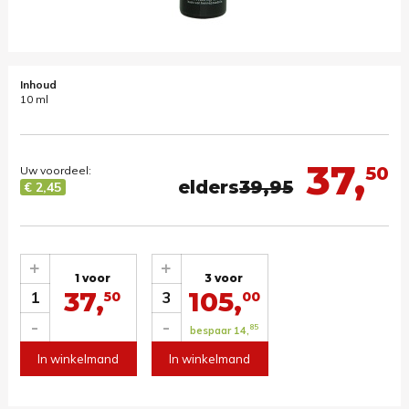
Inhoud
10 ml
37,
50
Uw voordeel:
elders
39,95
€ 2,45
+
+
1 voor
3 voor
37,
105,
1
3
50
00
-
-
85
bespaar 14,
In winkelmand
In winkelmand