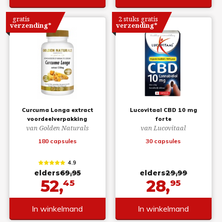
gratis
2 stuks gratis
verzending*
verzending*
Curcuma Longa extract
Lucovitaal CBD 10 mg
voordeelverpakking
forte
van Golden Naturals
van Lucovitaal
180 capsules
30 capsules
4.9
elders
69,95
elders
29,99
52,
28,
45
95
In winkelmand
In winkelmand