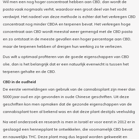
Wil men een nog hoger concentraat hebben aan CBD, dan wordt de
pasta vaak nogmaals verhit, waardoor een groot deel van het vocht
verdwijnt. Het nadeel van deze methode is echter dat het verkregen CBD
concentraat nog minder CBDA en terpenen bevat. Het verkregen hoge
concentraat aan CBD wordt meestal weer gemengd met de CBD pasta
en zo ontstaat in de meeste gevallen een hoger percentage aan CBD,
maar de terpenen hebben of dreigen hun werking zo te verliezen.
Dus wilt u optimaal profiteren van de goede eigenschappen van CBD
olie, dan is het belangrijk dat er een natuurlijk evenwicht is tussen het
terpenen gehalte en de CBD.
CBD in de oudheid
De eerste vermeldingen van gebruik van de cannabisplant zijn meer dan
5000 jaar oud en zijn gevonden in oude Chinese geschriften. Uit deze
geschriften kon men opmaken dat de gezonde eigenschappen van de
cannabisplant toen al bekend was en dat deze plant destijds veelvuldig
Na veel onderzoek en research is men in Israël er voor eerst in 2012 er in
geslaagd een hennepplant te ontwikkelen, die voornamelijk CBD bevat
en nauwelijks THC. Deze plant mag dus legaal worden gekweekt en