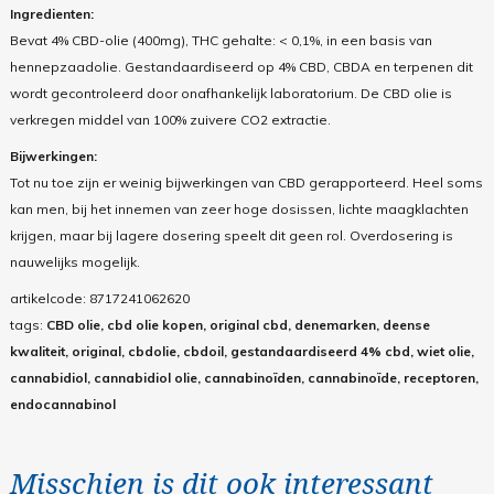
Ingredienten:
Bevat 4% CBD-olie (400mg), THC gehalte: < 0,1%, in een basis van
hennepzaadolie. Gestandaardiseerd op 4% CBD, CBDA en terpenen dit
wordt gecontroleerd door onafhankelijk laboratorium. De CBD olie is
verkregen middel van 100% zuivere CO2 extractie.
Bijwerkingen:
Tot nu toe zijn er weinig bijwerkingen van CBD gerapporteerd. Heel soms
kan men, bij het innemen van zeer hoge dosissen, lichte maagklachten
krijgen, maar bij lagere dosering speelt dit geen rol. Overdosering is
nauwelijks mogelijk.
artikelcode:
8717241062620
tags:
CBD olie, cbd olie kopen, original cbd, denemarken, deense
kwaliteit, original, cbdolie, cbdoil, gestandaardiseerd 4% cbd, wiet olie,
cannabidiol, cannabidiol olie, cannabinoïden, cannabinoïde, receptoren,
endocannabinol
Misschien is dit ook interessant