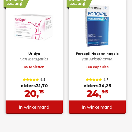
korting
korting
Uridyn
Forcapil Haar en nagels
van Metagenics
van Arkopharma
45 tabletten
180 capsules
4.8
4.7
elders
31,70
elders
34,25
20,
24,
15
95
In winkelmand
In winkelmand