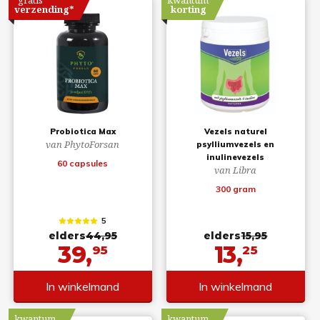
gratis
kwantum
verzending*
korting
Probiotica Max
Vezels naturel
van PhytoForsan
psylliumvezels en
inulinevezels
60 capsules
van Libra
300 gram
5
elders
44,95
elders
15,95
39,
13,
95
25
In winkelmand
In winkelmand
kwantum
kwantum