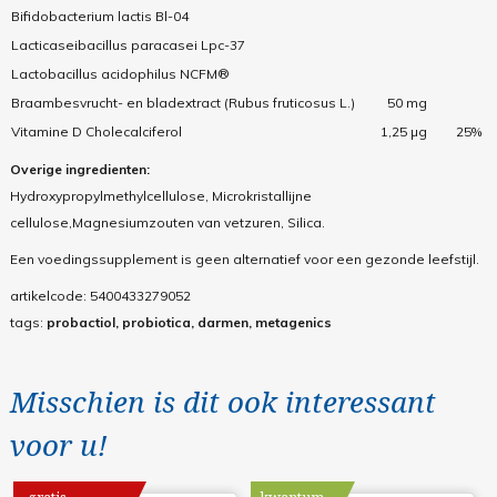
Bifidobacterium lactis Bl-04
Lacticaseibacillus paracasei Lpc-37
Lactobacillus acidophilus NCFM®
Braambesvrucht- en bladextract (Rubus fruticosus L.)
50 mg
Vitamine D Cholecalciferol
1,25 µg
25%
Overige ingredienten:
Hydroxypropylmethylcellulose, Microkristallijne
cellulose,Magnesiumzouten van vetzuren, Silica.
Een voedingssupplement is geen alternatief voor een gezonde leefstijl.
artikelcode:
5400433279052
tags:
probactiol, probiotica, darmen, metagenics
Misschien is dit ook interessant
voor u!