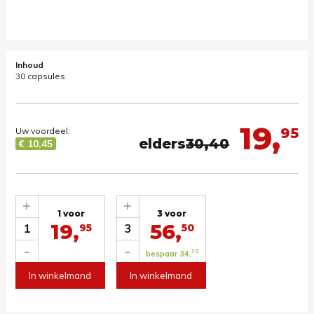
Inhoud
30 capsules
19,
95
Uw voordeel:
elders
30,40
€ 10,45
+
+
1 voor
3 voor
19,
56,
1
3
95
50
-
-
70
bespaar 34,
In winkelmand
In winkelmand