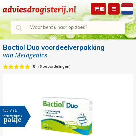
0
Bactiol Duo voordeelverpakking
van
Metagenics
5
6 beoordelingen
tot
3 st.
brievenbus
pakje