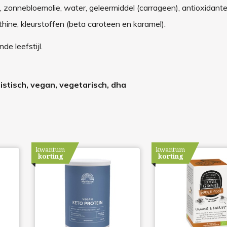
), zonnebloemolie, water, geleermiddel (carrageen), antioxidant
hine, kleurstoffen (beta caroteen en karamel).
e leefstijl.
istisch, vegan, vegetarisch, dha
kwantum
kwantum
korting
korting