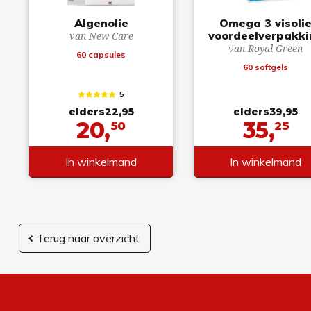
Algenolie
Omega 3 visoli
voordeelverpakki
van New Care
van Royal Green
60 capsules
60 softgels
5
elders
22,95
elders
39,95
20,
35,
50
25
In winkelmand
In winkelmand
Terug naar overzicht