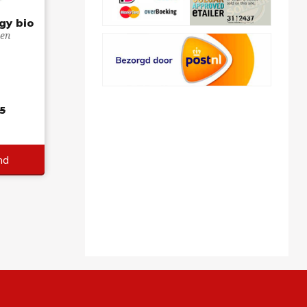
gy bio
een
5
nd