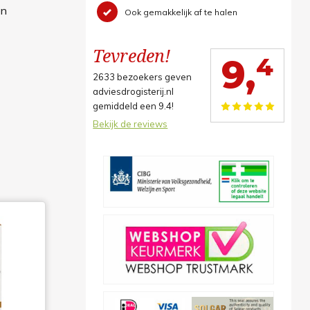
en
Ook gemakkelijk af te halen
Tevreden!
4
9,
2633
bezoekers geven
adviesdrogisterij.nl
gemiddeld een
9.4
!
Bekijk de reviews