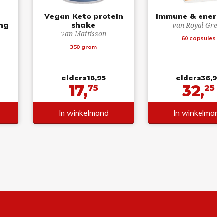
e
Vegan Keto protein
Immune & ener
ng
shake
van Royal Gr
van Mattisson
60 capsules
350 gram
elders
18,95
elders
36,9
17,
32,
75
25
In winkelmand
In winkelma