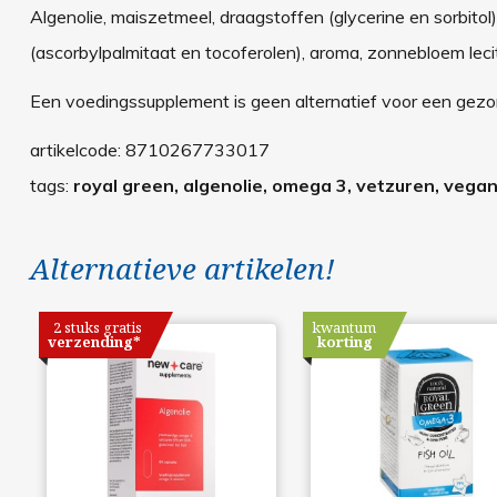
Algenolie, maiszetmeel, draagstoffen (glycerine en sorbitol
(ascorbylpalmitaat en tocoferolen), aroma, zonnebloem lecit
Een voedingssupplement is geen alternatief voor een gezond
artikelcode:
8710267733017
tags:
royal green, algenolie, omega 3, vetzuren, vegan
Alternatieve artikelen!
2 stuks gratis
kwantum
verzending*
korting