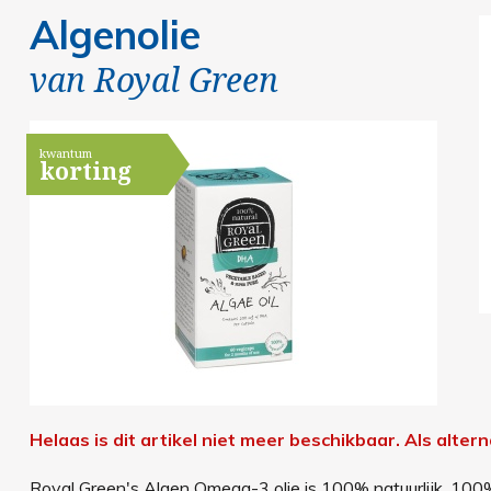
Algenolie
van
Royal Green
kwantum
korting
Helaas is dit artikel niet meer beschikbaar.
Als alter
Royal Green's Algen Omega-3 olie is 100% natuurlijk, 10