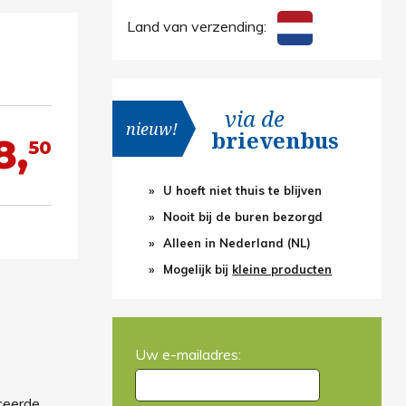
Land van verzending:
via de
nieuw!
brievenbus
8,
50
U hoeft niet thuis te blijven
Nooit bij de buren bezorgd
Alleen in Nederland (NL)
Mogelijk bij
kleine producten
Uw e-mailadres:
ceerde