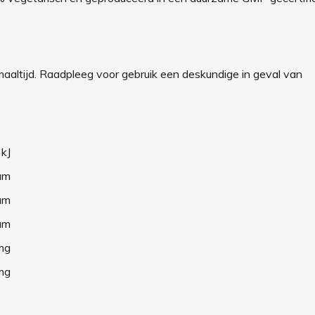
 maaltijd. Raadpleeg voor gebruik een deskundige in geval van
 kJ
am
am
am
mg
mg