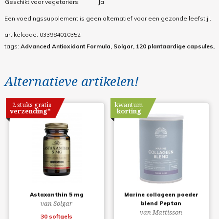
Geschikt voor vegetariërs:
Ja
Een voedingssupplement is geen alternatief voor een gezonde leefstijl.
artikelcode:
033984010352
tags:
Advanced Antioxidant Formula, Solgar, 120 plantaardige capsules,
Alternatieve artikelen!
2 stuks gratis
kwantum
verzending*
korting
Astaxanthin 5 mg
Marine collageen poeder
van Solgar
blend Peptan
van Mattisson
30 softgels