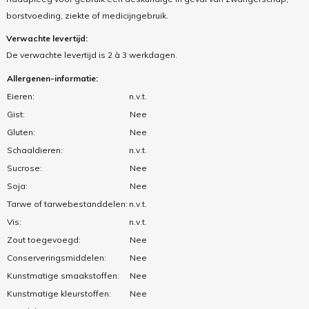
borstvoeding, ziekte of medicijngebruik.
Verwachte levertijd:
De verwachte levertijd is 2 à 3 werkdagen.
Allergenen-informatie:
Eieren:
n.v.t.
Gist:
Nee
Gluten:
Nee
Schaaldieren:
n.v.t.
Sucrose:
Nee
Soja:
Nee
Tarwe of tarwebestanddelen:
n.v.t.
Vis:
n.v.t.
Zout toegevoegd:
Nee
Conserveringsmiddelen:
Nee
Kunstmatige smaakstoffen:
Nee
Kunstmatige kleurstoffen:
Nee