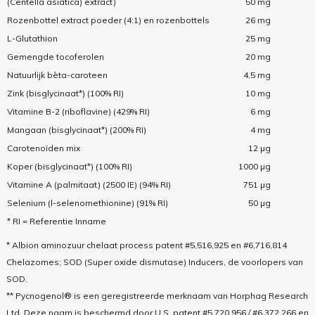
(Centella asiatica) extract)
50 mg
Rozenbottel extract poeder (4:1) en rozenbottels
26 mg
L-Glutathion
25 mg
Gemengde tocoferolen
20 mg
Natuurlijk bèta-caroteen
4,5 mg
Zink (bisglycinaat*) (100% RI)
10 mg
Vitamine B-2 (riboflavine) (429% RI)
6 mg
Mangaan (bisglycinaat*) (200% RI)
4 mg
Carotenoïden mix
12 µg
Koper (bisglycinaat*) (100% RI)
1000 µg
Vitamine A (palmitaat) (2500 IE) (94% RI)
751 µg
Selenium (l-selenomethionine) (91% RI)
50 µg
* RI = Referentie Inname
* Albion aminozuur chelaat process patent #5,516,925 en #6,716,814
Chelazomes; SOD (Super oxide dismutase) Inducers, de voorlopers van
SOD.
** Pycnogenol® is een geregistreerde merknaam van Horphag Research
Ltd. Deze naam is beschermd door U.S. patent #5,720,956 / #6,372,266 en