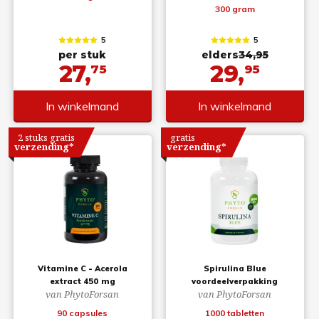
300 gram
5
5
per stuk
elders
34,95
27,
29,
75
95
In winkelmand
In winkelmand
2 stuks gratis
gratis
verzending*
verzending*
Vitamine C - Acerola
Spirulina Blue
extract 450 mg
voordeelverpakking
van PhytoForsan
van PhytoForsan
90 capsules
1000 tabletten