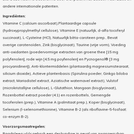
andere internationale patenten.
Ingrediënten:
Vitamine C (calcium ascorbaat),Plantaardige capsule
(hydroxypropylmethyl cellulose), Vitamine E (natuurlijk, d-alfa tocoferyl
succinaat), L-Cysteïne (HCl), Natuurlijk bèta-caroteen prep., Bevat
overige carotenoïden, Zink (bisglycinaat), Taurine (vrije vorm), Voeding
anti-oxidanten (poedervormige extracten van groene thee [15 mg
polyfenolen], rode wijn [4,5 mg poyfenolen] en Pycnogenol® [3 mg
procyanidinen]), Anti-klontermiddelen (plantaardig magnesiumstearaat,
silicium dioxide), Actieve plantenbasis (Spirulina poeder, Ginkgo biloba
extract, Mariadistel extract, Aziatische waternavel extract), Vulstof
(microkristallijne cellulose), L-Glutathion, Mangaan (bisglycinaat),
Rozenbottel extract poeder (4:1) en rozenbottels, Gemengde
tocoferolen (prep.), Vitamine A (palmitaat prep.), Koper (bisglycinaat),
Selenium (l-selenomethionine), Vitamine B-2 (als riboflavine-5-fosfaat:
co-enzym B-2).
Voorzorgsmaatregelen:
Raadpleeg vóór gebruik een deskundige in geval van zwangerschap,