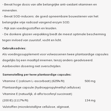
- Bevat hoge dosis van alle belangrijke anti-oxidant vitaminen en
mineralen.
- Bevat SOD-inducers: de goed opneembare bouwstenen van het
belangrijke vrije radicaal vangend enzym SOD.
- Rijk aan voedingsstoffen en kruiden.
- De donkere glazen verpakking biedt de meest optimale bescherming
tegen invloed van zuurstof, vocht en licht.
Gebruiksadvies:
Als voedingssupplement voor volwassenen twee plantaardige capsules
dagelijks bij een maaltijd innemen, tenzij anders geadviseerd.
Aanbevolen dosering niet overschrijden.
Samenstelling per twee plantaardige capsules:
Vitamine C (calcium L-ascorbaat) (625% RI)
500 mg
Plantaardige capsule (hydroxypropylmethyl cellulose)
Vitamine E (natuurlijk, d-alfa tocoferyl succinaat)
(200 IE) (1117% RI)
134 mg
Vulstoffen (microkristallijne cellulose, alginaat,