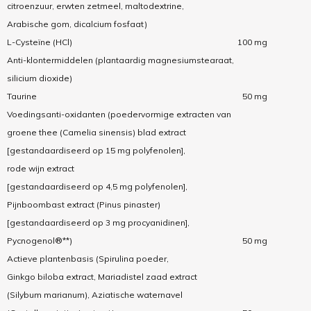
citroenzuur, erwten zetmeel, maltodextrine,
Arabische gom, dicalcium fosfaat)
L-Cysteïne (HCl)
100 mg
Anti-klontermiddelen (plantaardig magnesiumstearaat,
silicium dioxide)
Taurine
50 mg
Voedingsanti-oxidanten (poedervormige extracten van
groene thee (Camelia sinensis) blad extract
[gestandaardiseerd op 15 mg polyfenolen],
rode wijn extract
[gestandaardiseerd op 4,5 mg polyfenolen],
Pijnboombast extract (Pinus pinaster)
[gestandaardiseerd op 3 mg procyanidinen],
Pycnogenol®**)
50 mg
Actieve plantenbasis (Spirulina poeder,
Ginkgo biloba extract, Mariadistel zaad extract
(Silybum marianum), Aziatische waternavel