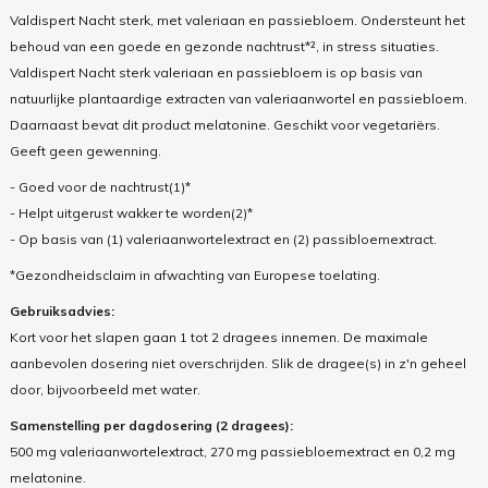
Valdispert Nacht sterk, met valeriaan en passiebloem. Ondersteunt het
behoud van een goede en gezonde nachtrust*², in stress situaties.
Valdispert Nacht sterk valeriaan en passiebloem is op basis van
natuurlijke plantaardige extracten van valeriaanwortel en passiebloem.
Daarnaast bevat dit product melatonine. Geschikt voor vegetariërs.
Geeft geen gewenning.
- Goed voor de nachtrust(1)*
- Helpt uitgerust wakker te worden(2)*
- Op basis van (1) valeriaanwortelextract en (2) passibloemextract.
*Gezondheidsclaim in afwachting van Europese toelating.
Gebruiksadvies:
Kort voor het slapen gaan 1 tot 2 dragees innemen. De maximale
aanbevolen dosering niet overschrijden. Slik de dragee(s) in z'n geheel
door, bijvoorbeeld met water.
Samenstelling per dagdosering (2 dragees):
500 mg valeriaanwortelextract, 270 mg passiebloemextract en 0,2 mg
melatonine.