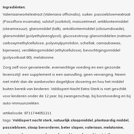
Ingrediënten:
Valeriaanwortelextract (Valeriana officinalis), suiker, passiebloemextraat
(Passiflora incarnata), vulstof (sorbitol), maiszetmeel, antiklontermiddel
(stearinezuur), glansmiddel (talk), antoklontermiddel (siliciumdioxide),
glansmiddel (polyethyleenglycol), glucosestroop glansmiddelen (natrium
carboxymethylcellulose, polyvinylpyrrolidon, schellak, carnaubawas,
bijenwas), verdikkingsmiddel (ethylcellulose), bevochtigingsmiddel
(polysorbaat 80), melatonine.
Zorg zelf voor gevarieerde, evenwichtige voeding en een gezonde
levensstijl: een supplement is een aanvulling, geen vervanging. Neem
niet méér dan de aanbevolen dagelijkse dosering en hou het middel
buiten bereik van kinderen. Valdispert Nacht Extra Sterk is niet geschikt
voor kinderen onder de 12 jaar, bij zwangerschap, bij borstvoeding en bij
auto-immuunziekten.
artikelcode:
8711744051211
tags:
Valdispert nacht sterk, natuurlijk slaapmiddel, plantaardig middel,
passiebloem, slaap bevorderen, beter slapen, valeriaan, melatonine,