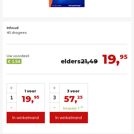
Inhoud
40 dragees
19,
95
Uw voordeel:
elders
21,49
€ 1,54
+
+
1 voor
3 voor
19,
57,
1
3
95
25
-
-
22
bespaar 7,
In winkelmand
In winkelmand