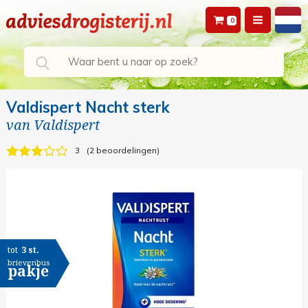
0
Valdispert Nacht sterk
van
Valdispert
3
2 beoordelingen
tot
3 st.
brievenbus
pakje