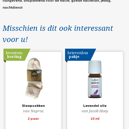
rustgevend, onspannend voor de nacht, goede nachtrust, jetlag,
nachtdienst
Misschien is dit ook interessant
voor u!
kwantum
brievenbus
korting
pakje
Slaapsokken
Lavendel olie
van Naproz
van Jacob Hooy
2 paar
10 ml