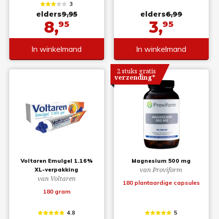
3
elders
9,95
elders
6,99
8,
3,
95
95
In winkelmand
In winkelmand
2 stuks gratis
verzending*
Voltaren Emulgel 1.16%
Magnesium 500 mg
van Proviform
XL-verpakking
van Voltaren
180 plantaardige capsules
180 gram
4.8
5