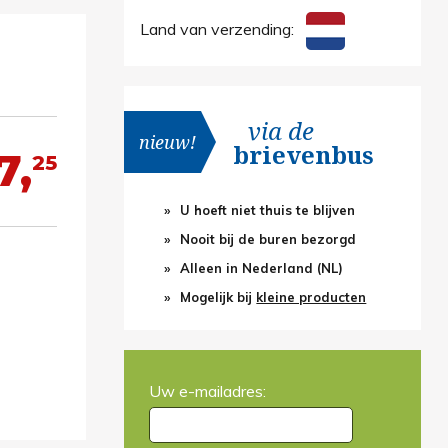
Land van verzending:
via de
nieuw!
brievenbus
7,
25
U hoeft niet thuis te blijven
Nooit bij de buren bezorgd
Alleen in Nederland (NL)
Mogelijk bij
kleine producten
Uw e-mailadres: