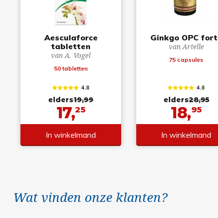
Aesculaforce
Ginkgo OPC fort
tabletten
van Artelle
van A. Vogel
75 capsules
50 tabletten
4.8
4.8
elders
19,99
elders
28,95
17,
18,
25
95
In winkelmand
In winkelmand
Wat vinden onze klanten?