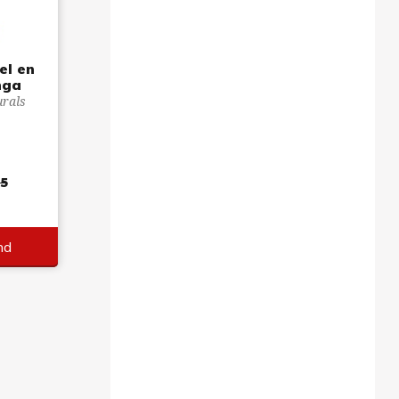
el en
nga
urals
95
nd