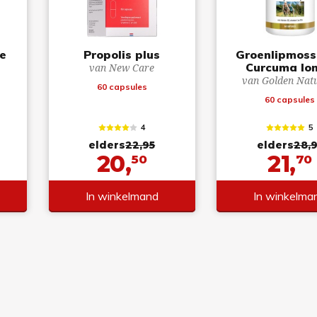
e
Propolis plus
Groenlipmoss
Curcuma lo
van New Care
van Golden Nat
60 capsules
60 capsules
4
5
elders
22,95
elders
28,
20,
21,
50
70
In winkelmand
In winkelma