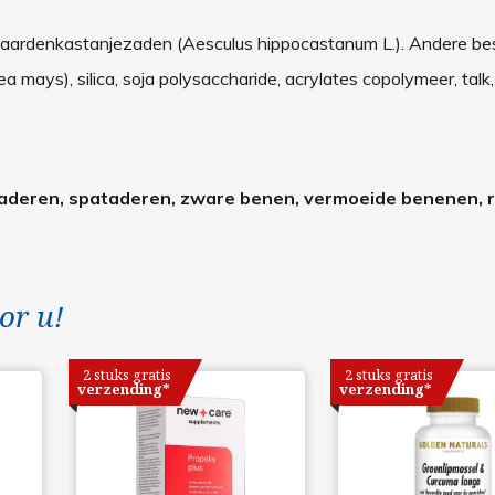
 paardenkastanjezaden (Aesculus hippocastanum L.). Andere b
Zea mays), silica, soja polysaccharide, acrylates copolymeer, talk,
de aderen, spataderen, zware benen, vermoeide benenen, 
or u!
2 stuks gratis
2 stuks gratis
verzending*
verzending*