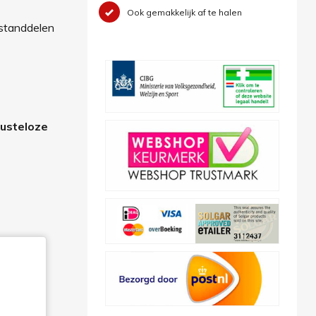
Ook gemakkelijk af te halen
estanddelen
rusteloze