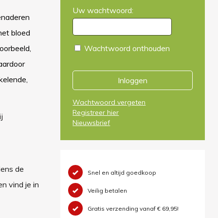
Uw wachtwoord:
eenaderen
het bloed
oorbeeld,
Wachtwoord onthouden
aardoor
kelende,
Inloggen
Wachtwoord vergeten
Registreer hier
j
Nieuwsbrief
dens de
Snel en altijd goedkoop
n vind je in
Veilig betalen
Gratis verzending vanaf € 69,95!