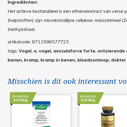
Ingrediënten:
Het actieve bestanddeel is een ethanolextract van verse
(hulpstoffen) zijn: microkristallijne cellulose, maïszetmeel (
triethylcitraat.
artikelcode:
8711596577723
tags:
Vogel, a. vogel, aesculaforce forte, ontsieren
benen, kramp, kramp in benen, bloedsomloop, dokter
Misschien is dit ook interessant vo
kwantum
kwantum
korting
korting