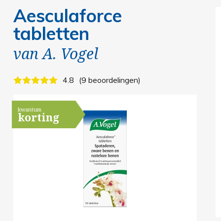
Aesculaforce
tabletten
van
A. Vogel
4.8
9 beoordelingen
kwantum
korting