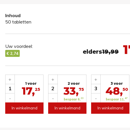
Inhoud
50 tabletten
1
Uw voordeel:
elders
19,99
€ 2,74
+
+
+
1 voor
2 voor
3 voor
17,
33,
48,
1
2
3
25
75
50
-
-
-
23
47
bespaar 6,
bespaar 11,
In winkelmand
In winkelmand
In winkelmand