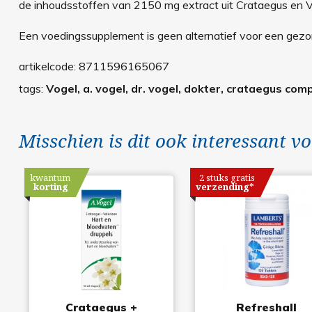
de inhoudsstoffen van 2150 mg extract uit Crataegus en 
Een voedingssupplement is geen alternatief voor een gezond
artikelcode:
8711596165067
tags:
Vogel, a. vogel, dr. vogel, dokter, crataegus com
Misschien is dit ook interessant vo
kwantum
2 stuks gratis
korting
verzending*
Crataegus +
Refreshall