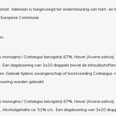
araat. Valeriaan is toegevoegd ter ondersteuning van hart- en 
 Europese Commissie.
en.
s monogina / Crataegus laevigata) 67%, Haver (Avena sativa),
nalis). Een dagdosering van 3x20 druppels bevat de inhoudsstoff
den. Gebruik tijdens zwangerschap of borstvoeding Crataegus +
sering worden gebruikt.
s monogina / Crataegus laevigata) 67%, Haver (Avena sativa),
alis), Alcoholgehalte ca. 51% v/v. Een dagdosering van 3x20 dru