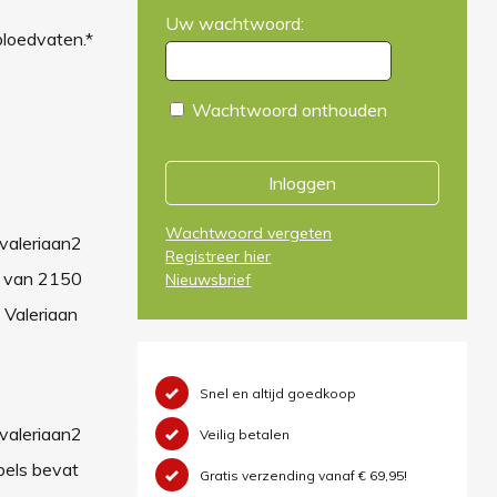
Uw wachtwoord:
bloedvaten.*
Wachtwoord onthouden
Inloggen
Wachtwoord vergeten
 valeriaan2
Registreer hier
en van 2150
Nieuwsbrief
 Valeriaan
Snel en altijd goedkoop
 valeriaan2
Veilig betalen
ppels bevat
Gratis verzending vanaf € 69,95!