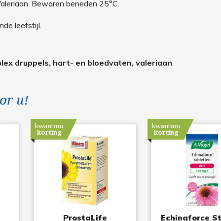
Valeriaan. Bewaren beneden 25°C.
e leefstijl.
plex druppels, hart- en bloedvaten, valeriaan
or u!
kwantum
kwantum
korting
korting
ProstaLife
Echinaforce S