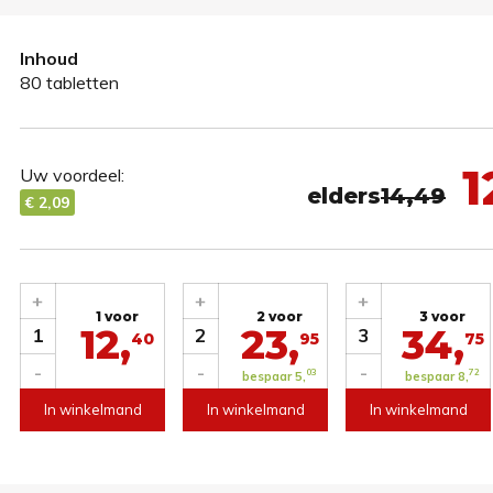
Inhoud
80 tabletten
1
Uw voordeel:
elders
14,49
€ 2,09
+
+
+
1 voor
2 voor
3 voor
12,
23,
34,
1
2
3
40
95
75
-
-
-
03
72
bespaar 5,
bespaar 8,
In winkelmand
In winkelmand
In winkelmand