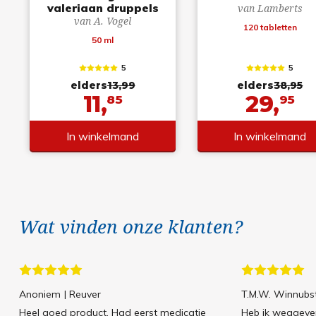
valeriaan druppels
van Lamberts
van A. Vogel
120 tabletten
50 ml
5
5
elders
13,99
elders
38,95
11,
29,
85
95
In winkelmand
In winkelmand
Wat vinden onze klanten?
Anoniem
| Reuver
T.M.W. Winnubs
Heel goed product. Had eerst medicatie
Heb ik weggeven