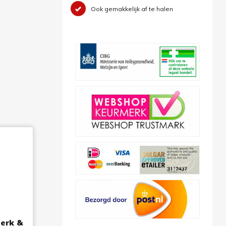
Ook gemakkelijk af te halen
terk &