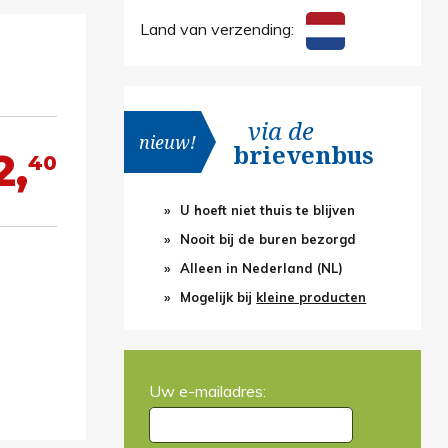
Land van verzending:
via de
nieuw!
brievenbus
2,
40
U hoeft niet thuis te blijven
Nooit bij de buren bezorgd
Alleen in Nederland (NL)
Mogelijk bij
kleine producten
Uw e-mailadres: