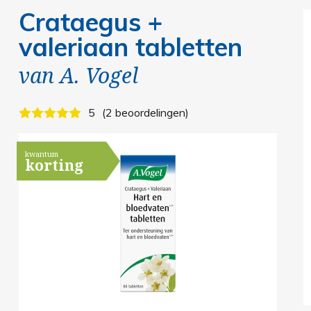
Crataegus +
valeriaan tabletten
van
A. Vogel
5
2 beoordelingen
kwantum
korting