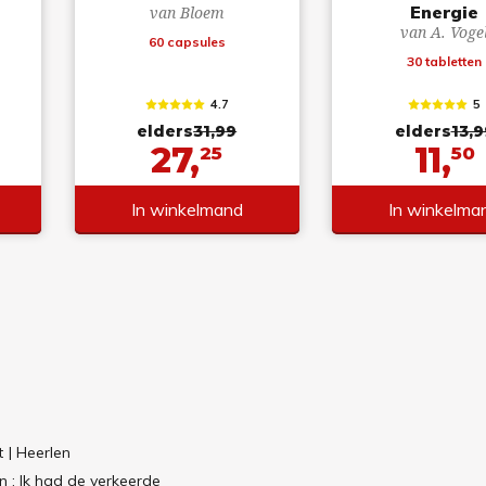
Energie
van Bloem
van A. Voge
60 capsules
30 tabletten
4.7
5
elders
31,99
elders
13,9
27,
11,
25
50
In winkelmand
In winkelma
t
| Heerlen
 : Ik had de verkeerde