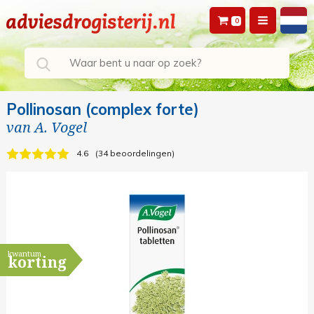
0
Pollinosan (complex forte)
van
A. Vogel
4.6
34 beoordelingen
kwantum
korting