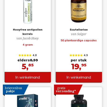
Hooyfree antipollen
Scutellariae
van Solgar
korrels
van Jacob Hooy
50 plantaardige capsules
4 gram
4.8
4.9
elders
8,99
per stuk
5,
19,
85
95
In winkelmand
In winkelmand
brievenbus
gratis
pakje
verzending*