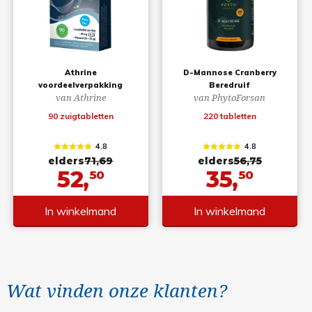
Athrine
D-Mannose Cranberry
voordeelverpakking
Beredruif
van Athrine
van PhytoForsan
90 zuigtabletten
220 tabletten
4.8
4.8
elders
71,69
elders
56,75
52,
35,
50
50
In winkelmand
In winkelmand
Wat vinden onze klanten?