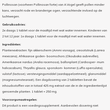
Pollinosan (voorheen Pollinosan forte) van A.Vogel geeft pollen minder
kans, verzacht rode en branderige ogen, verzachtende invloed op de
luchtwegen.
Gebruiksadvies:
2x daags 1 tablet voor de maaltijd met wat water innemen. Kinderen van
2 tot 12 jaar: 1x daags 1 tablet voor de maaltijd met wat water innemen.
Ingrediënten:
Plantenextracten: fijn akkerscherm (Ammi visnaga), creootstruik (Larrea
mexicana), Afrikaanse goden- boomschors (Okoubaka aubrevillei),
Amerikaanse nardus (Aralia racemosa), ballonplant (Cardiosper- mum
halicacabum), Thryallis glauca, sponskom- kommer (Luffa operculata);
vulstof (lactose); verstevigingsmiddel (aardappelzetmeel); glansmiddel
(magnesiumstearaat). Een dagdosering van 2 tabletten bevat de
inhoudsstoffen van in totaal 425 mg extract van de in de ingredientenlijst
genoemde planten. 1 tablet = 250 mg.
Voorzorgsmaatregelen:
Dit product is een voedingssupplement. Aanbevolen dosering niet