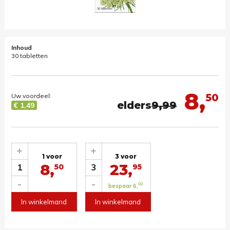
Inhoud
30 tabletten
8,
50
Uw voordeel:
elders
9,99
€ 1,49
+
+
1 voor
3 voor
8,
23,
1
3
50
95
-
-
02
bespaar 6,
In winkelmand
In winkelmand