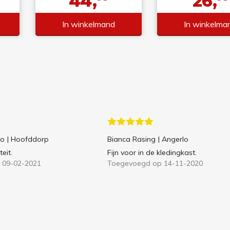
44,
26,
In winkelmand
In winkelma
to
| Hoofddorp
Bianca Rasing
| Angerlo
eit.
Fijn voor in de kledingkast.
 09-02-2021
Toegevoegd op 14-11-2020