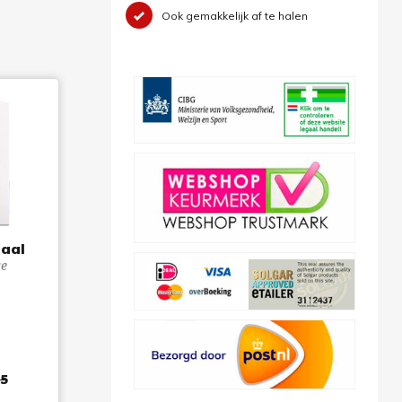
Ook gemakkelijk af te halen
taal
e
7
95