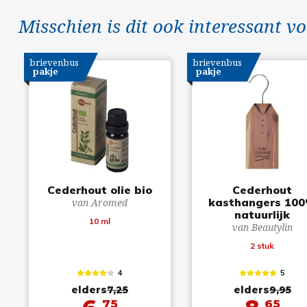
Misschien is dit ook interessant vo
brievenbus
brievenbus
pakje
pakje
Cederhout olie bio
Cederhout
kasthangers 10
van Aromed
natuurlijk
10 ml
van Beautylin
2 stuk
4
5
elders
7,25
elders
9,95
75
65