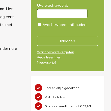
Uw wachtwoord:
am. Het
 nog eens
t u met
Wachtwoord onthouden
Inloggen
onder nare
Wachtwoord vergeten
Registreer hier
Nieuwsbrief
Snel en altijd goedkoop
Veilig betalen
Gratis verzending vanaf € 69,95!