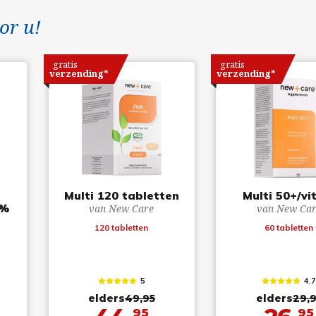
or u!
gratis
gratis
verzending*
verzending*
Multi 120 tabletten
Multi 50+/vi
0%
van New Care
van New Car
120 tabletten
60 tabletten
5
4.
elders
49,95
elders
29,
95
95