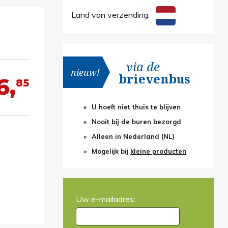
Land van verzending:
via de
nieuw!
brievenbus
6,
85
U hoeft niet thuis te blijven
Nooit bij de buren bezorgd
Alleen in Nederland (NL)
Mogelijk bij
kleine producten
Uw e-mailadres: