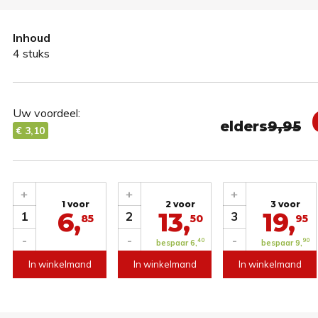
Inhoud
4 stuks
Uw voordeel:
elders
9,95
€ 3,10
+
+
+
1 voor
2 voor
3 voor
6,
13,
19,
1
2
3
85
50
95
-
-
-
40
90
bespaar 6,
bespaar 9,
In winkelmand
In winkelmand
In winkelmand