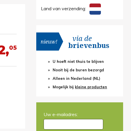
Land van verzending:
via de
nieuw!
brievenbus
2,
05
U hoeft niet thuis te blijven
Nooit bij de buren bezorgd
Alleen in Nederland (NL)
Mogelijk bij
kleine producten
Uw e-mailadres: