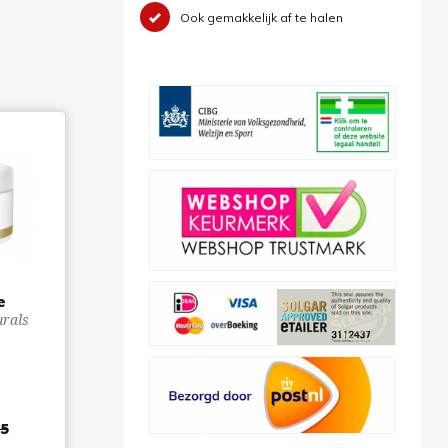
Ook gemakkelijk af te halen
e
urals
6
95