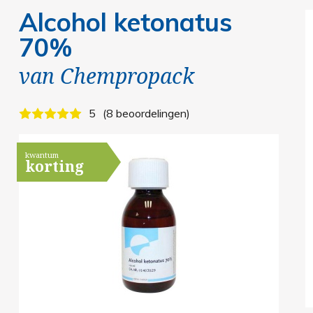
Alcohol ketonatus
70%
van
Chempropack
5
8 beoordelingen
kwantum
korting