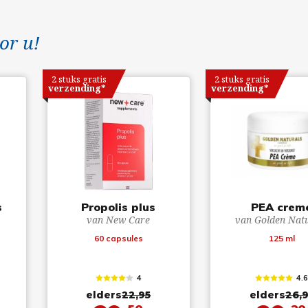
or u!
2 stuks gratis
2 stuks gratis
verzending*
verzending*
s
Propolis plus
PEA crem
van New Care
van Golden Nat
60 capsules
125 ml
4
4.
elders
22,95
elders
26,