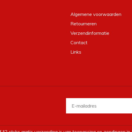
Algemene voorwaarden
Retourneren
Verzendinformatie
Contact
Links
f *2 stuks gratis verzending is van toepassing op zendingen in