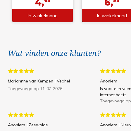
4,
6,
65
95
In winkelmand
In winkelmand
Wat vinden onze klanten?
Mariannne van Kempen
| Veghel
Anoniem
Toegevoegd op 11-07-2026
Is voor een vrie
internet heeft.
Toegevoegd op
Anoniem
| Zeewolde
Anoniem
| Nie