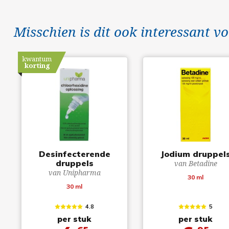
Misschien is dit ook interessant vo
kwantum
korting
Desinfecterende
Jodium druppel
druppels
van Betadine
van Unipharma
30 ml
30 ml
4.8
5
per stuk
per stuk