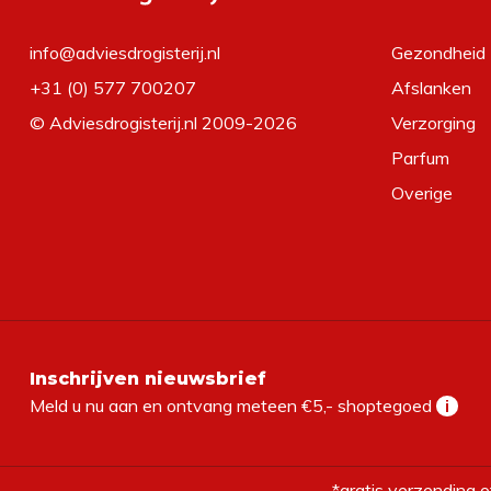
info@adviesdrogisterij.nl
Gezondheid
+31 (0) 577 700207
Afslanken
© Adviesdrogisterij.nl 2009-2026
Verzorging
Parfum
Overige
Inschrijven nieuwsbrief
Meld u nu aan en ontvang meteen €5,- shoptegoed
i
*gratis verzending o