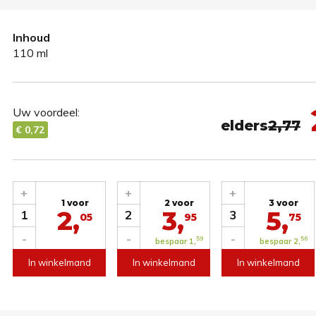
Inhoud
110 ml
Uw voordeel:
elders
2,77
€ 0,72
+
+
+
1 voor
2 voor
3 voor
2,
3,
5,
1
2
3
05
95
75
-
-
-
59
56
bespaar 1,
bespaar 2,
In winkelmand
In winkelmand
In winkelmand