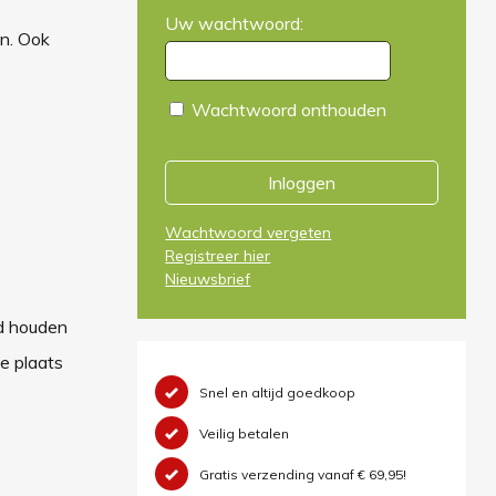
Uw wachtwoord:
n. Ook
Wachtwoord onthouden
Inloggen
Wachtwoord vergeten
Registreer hier
Nieuwsbrief
rd houden
e plaats
Snel en altijd goedkoop
Veilig betalen
Gratis verzending vanaf € 69,95!